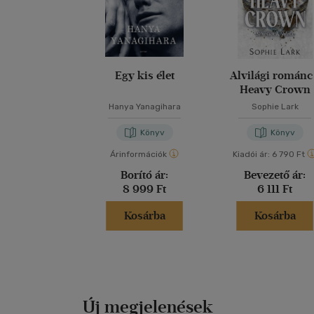
Egy kis élet
Alvilági románc
Heavy Crown
Hanya Yanagihara
Sophie Lark
Könyv
Könyv
Árinformációk
Kiadói ár:
6 790 Ft
Borító ár:
Bevezető ár:
8 999 Ft
6 111 Ft
Kosárba
Kosárba
Új megjelenések