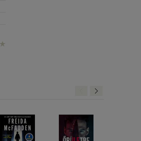
Hátra
Előre