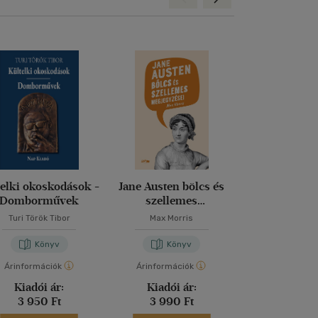
telki okoskodások -
Jane Austen bölcs és
Füves k
Domborművek
szellemes
megjegyzései
Turi Török Tibor
Max Morris
Márai Sán
Könyv
Könyv
Kön
Árinformációk
Árinformációk
Árinformáci
Kiadói ár:
Kiadói ár:
Borító 
3 950 Ft
3 990 Ft
1 499 