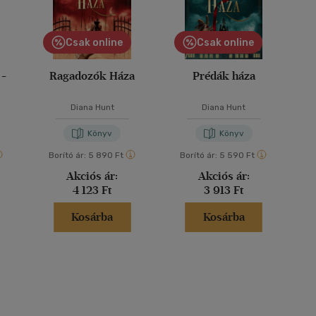
Csak online
Csak online
 -
Ragadozók Háza
Prédák háza
Diana Hunt
Diana Hunt
Könyv
Könyv
Borító ár:
5 890 Ft
Borító ár:
5 590 Ft
Akciós ár:
Akciós ár:
4 123 Ft
3 913 Ft
Kosárba
Kosárba