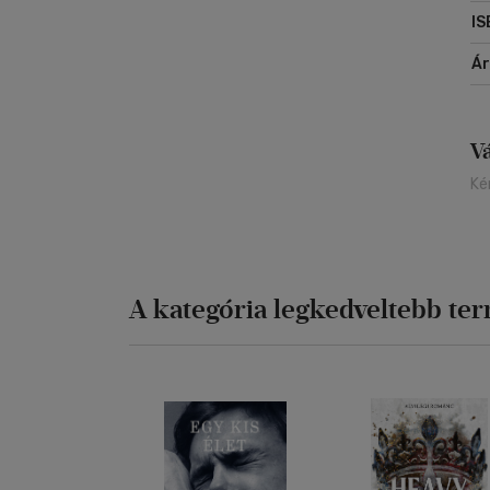
IS
Á
V
Ké
A kategória legkedveltebb te