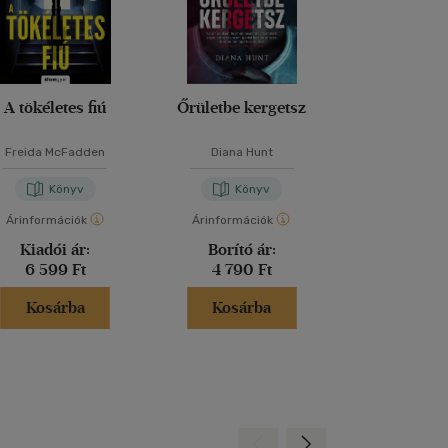
A tökéletes fiú
Őrületbe kergetsz
Lázadó nők 
Freida McFadden
Diana Hunt
Kathryn Sto
Könyv
Könyv
Kön
Árinformációk
Árinformációk
Árinformáci
Kiadói ár:
Borító ár:
Kiadói 
6 599 Ft
4 790 Ft
6 999 
Kosárba
Kosárba
Kosár
Hátra
Előre