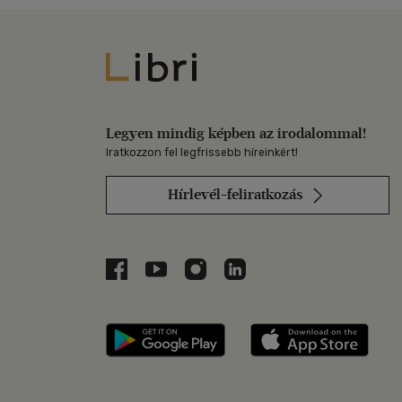
Libri
Legyen mindig képben az irodalommal!
Iratkozzon fel legfrissebb híreinkért!
Hírlevél-feliratkozás
Libri a Facebookon
Libri a Youtube-on
Libri az Instagramon
Libri a LinkedInen
Libri applikáció Szerezd m
Libri