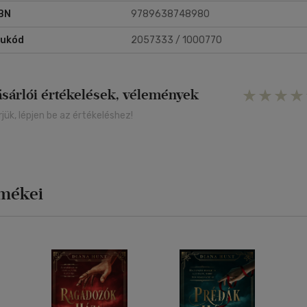
BN
9789638748980
rukód
2057333 / 1000770
ásárlói értékelések, vélemények
rjük, lépjen be az értékeléshez!
rmékei