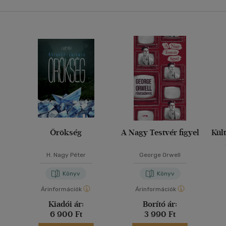
Örökség
A Nagy Testvér figyel
Kül
H. Nagy Péter
George Orwell
Könyv
Könyv
Árinformációk
Árinformációk
Kiadói ár:
Borító ár:
6 900 Ft
3 990 Ft