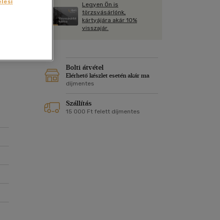
Kártya
lési
Legyen Ön is
Vallás, mitológia
m
törzsvásárlónk,
Képeslap
kártyájára akár 10%
 és
és Természet
visszajár.
yv
Naptár
ég
ük?
k
Papír, írószer
ok
Bolti átvétel
Elérhető készlet esetén akár ma
díjmentes
Szállítás
15 000 Ft felett díjmentes