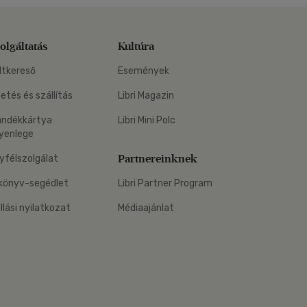
olgáltatás
Kultúra
ltkereső
Események
zetés és szállítás
Libri Magazin
ándékkártya
Libri Mini Polc
yenlege
Partnereinknek
yfélszolgálat
könyv-segédlet
Libri Partner Program
állási nyilatkozat
Médiaajánlat