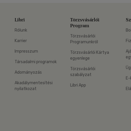
Libri
Törzsvásárlói
Sz
Program
Rólunk
Bo
Törzsvásárlói
Karrier
Fi
Programunkról
Impresszum
Aj
Törzsvásárlói Kártya
eg
egyenlege
Társadalmi programok
Üg
Törzsvásárlói
Adományozás
szabályzat
E-
Akadálymentesítési
Libri App
nyilatkozat
El
eg: Google Play
 applikáció Letölthető az App Store-ból