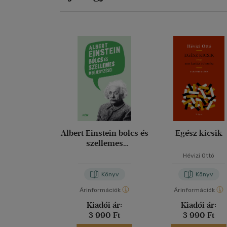
Albert Einstein bölcs és
Egész kicsik
szellemes
megjegyzései
Hévizi Ottó
Könyv
Könyv
Árinformációk
Árinformációk
Kiadói ár:
Kiadói ár:
3 990 Ft
3 990 Ft