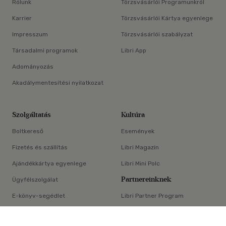
Rólunk
Törzsvásárlói Programunkról
Karrier
Törzsvásárlói Kártya egyenlege
Impresszum
Törzsvásárlói szabályzat
Társadalmi programok
Libri App
Adományozás
Akadálymentesítési nyilatkozat
Szolgáltatás
Kultúra
Boltkereső
Események
Fizetés és szállítás
Libri Magazin
Ajándékkártya egyenlege
Libri Mini Polc
Partnereinknek
Ügyfélszolgálat
E-könyv-segédlet
Libri Partner Program
×
Elállási nyilatkozat
Médiaajánlat