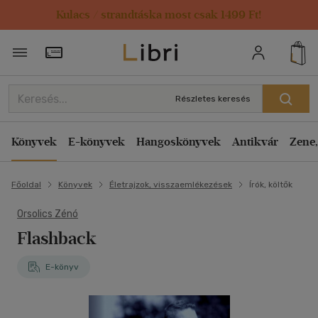
Kulacs / strandtáska most csak 1499 Ft!
Törzsvásárlói Kártya adatai
Részletes keresés
Könyvek
E-könyvek
Hangoskönyvek
Antikvár
Zene,
Főoldal
Könyvek
Életrajzok, visszaemlékezések
Írók, költők
Orsolics Zénó
Flashback
E-könyv