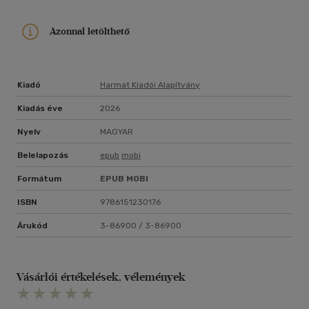
Azonnal letölthető
Kiadó
Harmat Kiadói Alapítvány
Kiadás éve
2026
Nyelv
MAGYAR
Belelapozás
epub
mobi
Formátum
EPUB
MOBI
ISBN
9786151230176
Árukód
3-86900 / 3-86900
Vásárlói értékelések, vélemények