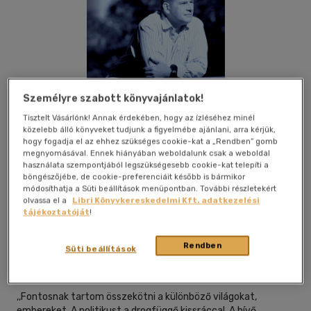
Személyre szabott könyvajánlatok!
Tisztelt Vásárlónk! Annak érdekében, hogy az ízléséhez minél
közelebb álló könyveket tudjunk a figyelmébe ajánlani, arra kérjük,
hogy fogadja el az ehhez szükséges cookie-kat a „Rendben” gomb
megnyomásával. Ennek hiányában weboldalunk csak a weboldal
használata szempontjából legszükségesebb cookie-kat telepíti a
böngészőjébe, de cookie-preferenciáit később is bármikor
módosíthatja a Süti beállítások menüpontban. További részletekért
olvassa el a
Libri Könyvkereskedelmi Kft. adatkezelési
tájékoztatóját
!
Beleolvasok
Kívánságlistához adom
Megosztom
Rendben
Süti beállítások
Harmat Kiadói Alapítvány
|
2026
|
magyar nyelvű
,,Fontosnak tartom összekötni a különböző világokat,
embereket. A politikust a drogfüggő kissráccal. A hívő