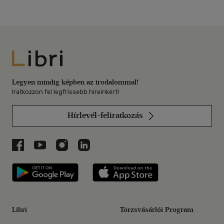
Libri
Legyen mindig képben az irodalommal!
Iratkozzon fel legfrissebb híreinkért!
Hírlevél-feliratkozás
Libri a Facebookon
Libri a Youtube-on
Libri az Instagramon
Libri a LinkedInen
Libri applikáció Szerezd meg: Google P
Libri applikáció 
Libri
Törzsvásárlói Program