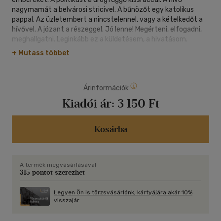
nagymamát a belvárosi stricivel. A bűnözőt egy katolikus
pappal. Az üzletembert a nincstelennel, vagy a kételkedőt a
hívővel. A józant a részeggel. Jó lenne! Megérteni, elfogadni,
meghallgatni. Leginkább ez a küldetésem, a hivatásom.
Hídnak lenni mások életében. Ez a könyv is ezt a célt
+ Mutass többet
szolgálja" - írja a szerző, aki önéletrajzában kendőzetlen
őszinteséggel beszél gyerek- és fiatalkori kallódásáról, a
heroinfüggőségbe torkolló lecsúszásáról, a megtapasztalt
Árinformációk
sötétségről és a szabadulás útjáról, melyen járva most már
olyanoknak is segít, akik hozzá hasonlóan a kábítószerek
Kiadói ár:
3 150 Ft
csapdájába estek.
Kosárba
A termék megvásárlásával
315 pontot szerezhet
Legyen Ön is törzsvásárlónk, kártyájára akár 10%
visszajár.