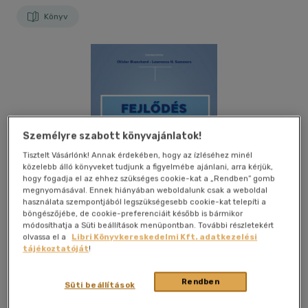
Könyv
Személyre szabott könyvajánlatok!
Tisztelt Vásárlónk! Annak érdekében, hogy az ízléséhez minél
közelebb álló könyveket tudjunk a figyelmébe ajánlani, arra kérjük,
hogy fogadja el az ehhez szükséges cookie-kat a „Rendben” gomb
megnyomásával. Ennek hiányában weboldalunk csak a weboldal
használata szempontjából legszükségesebb cookie-kat telepíti a
böngészőjébe, de cookie-preferenciáit később is bármikor
módosíthatja a Süti beállítások menüpontban. További részletekért
olvassa el a
Libri Könyvkereskedelmi Kft. adatkezelési
tájékoztatóját
!
Beleolvasok
Kívánságlistához adom
Megosztom
Rendben
Süti beállítások