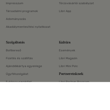
Impresszum
Törzsvásárlói szabályzat
Társadalmi programok
Libri App
Adományozás
Akadálymentesítési nyilatkozat
Szolgáltatás
Kultúra
Boltkereső
Események
Fizetés és szállítás
Libri Magazin
Ajándékkártya egyenlege
Libri Mini Polc
Partnereinknek
Ügyfélszolgálat
E-könyv-segédlet
Libri Partner Program
×
Elállási nyilatkozat
Médiaajánlat