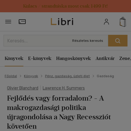
Kulacs / strandtáska most csak 1499 Ft!
Törzsvásárlói Kártya adatai
Részletes keresés
Könyvek
E-könyvek
Hangoskönyvek
Antikvár
Zene,
Főoldal
Könyvek
Pénz, gazdaság, üzleti élet
Gazdaság
Olivier Blanchard
|
Lawrence H. Summers
Fejlődés vagy forradalom?
- A
makrogazdasági politika
újragondolása a Nagy Recessziót
követően