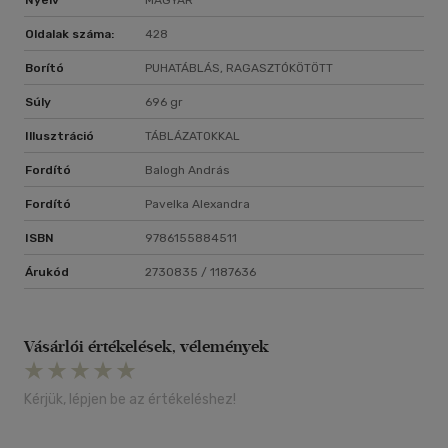
Nyelv
MAGYAR
Oldalak száma:
428
Borító
PUHATÁBLÁS, RAGASZTÓKÖTÖTT
Súly
696 gr
Illusztráció
TÁBLÁZATOKKAL
Fordító
Balogh András
Fordító
Pavelka Alexandra
ISBN
9786155884511
Árukód
2730835 / 1187636
Vásárlói értékelések, vélemények
Kérjük, lépjen be az értékeléshez!