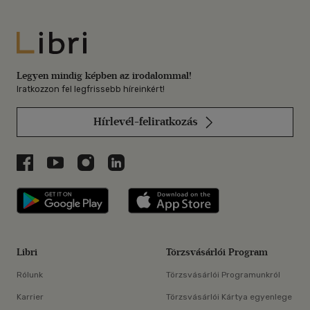
Libri
Legyen mindig képben az irodalommal!
Iratkozzon fel legfrissebb híreinkért!
Hírlevél-feliratkozás
Libri a Facebookon
Libri a Youtube-on
Libri az Instagramon
Libri a LinkedInen
Libri applikáció Szerezd meg: Google P
Libri applikáció 
Libri
Törzsvásárlói Program
Rólunk
Törzsvásárlói Programunkról
Karrier
Törzsvásárlói Kártya egyenlege