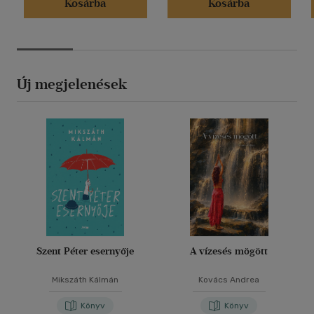
Kosárba
Kosárba
Új megjelenések
Szent Péter esernyője
A vízesés mögött
Mikszáth Kálmán
Kovács Andrea
Könyv
Könyv