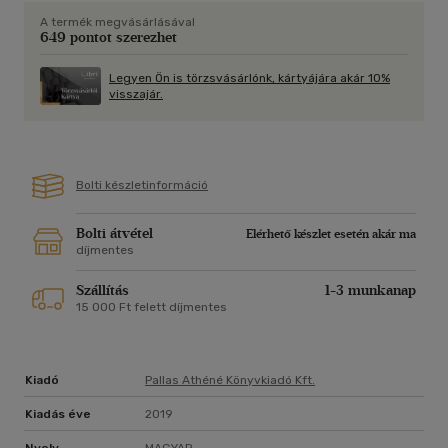
szerepéről, a monetáris és a pénzügyi szakpolitikák egymást
A termék megvásárlásával
kiegészítő, kívánatos mechanizmusairól, valamint a pénzügyi
649 pontot szerezhet
szabályozások intézményi és rendszerszinten elérhető
hozzájárulásainak lehetőségeiről.
Legyen Ön is törzsvásárlónk, kártyájára akár 10%
visszajár.
A kötetben publikáló döntéshozók és a
közgazdaságtudomány nemzetközi párbeszédének vezető
kutatói között olyan neves gondolkodók véleményét és
tudományos okfejtését olvashatjuk, mint például a magyar
Bolti készletinformáció
jegybank Lámfalussy-díjazottja, az Európai Központi Bank
igazgatóságának tagja, Benoît Coeuré; az Európai Központi
Bank elnöke, Mario Draghi, vagy Barry Eichengreen, a
Bolti átvétel
Elérhető készlet esetén akár ma
Kaliforniai Egyetem professzora.
díjmentes
Szállítás
1-3 munkanap
15 000 Ft felett díjmentes
Kiadó
Pallas Athéné Könyvkiadó Kft.
Kiadás éve
2019