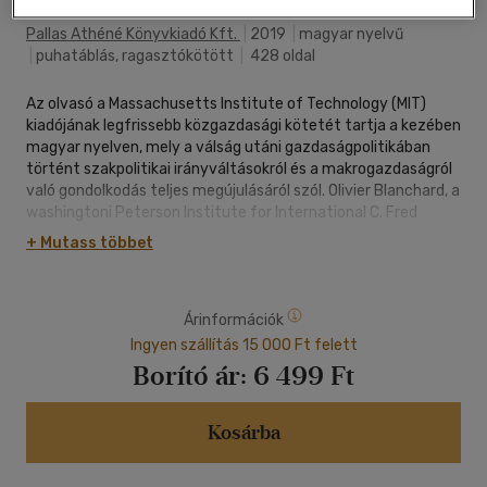
Pallas Athéné Könyvkiadó Kft.
|
2019
|
magyar nyelvű
|
puhatáblás, ragasztókötött
|
428 oldal
Az olvasó a Massachusetts Institute of Technology (MIT)
kiadójának legfrissebb közgazdasági kötetét tartja a kezében
magyar nyelven, mely a válság utáni gazdaságpolitikában
történt szakpolitikai irányváltásokról és a makrogazdaságról
való gondolkodás teljes megújulásáról szól. Olivier Blanchard, a
washingtoni Peterson Institute for International C. Fred
Bergsten szenior kutatója, valamint a Nemzetközi Valutaalap
+ Mutass többet
(IMF) egykori vezető közgazdásza (2008-2015), és Lawrence
H. Summers amerikai közgazdász, az Obama-adminisztráció
pénzügyminisztere, a Harvard Egyetem volt elnöke és
Árinformációk
professzor emeritusa könyvükben a pénzügyi stabilitást
célzó szakpolitikai dilemmák végiggondolásához nyújtanak
Ingyen szállítás 15 000 Ft felett
támpontokat.
Borító ár:
6 499 Ft
A szerzők a válság óta eltelt időszakkal való számvetésként
nem halogatják tovább a legkritikusabb gazdaságpolitikai
Kosárba
kérdések megtárgyalását. A pénzügyi stabilitást célozva
állást foglalnak például a pénzügyi szektor komplex