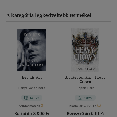
A kategória legkedveltebb termékei
Egy kis élet
Alvilági románc - Heavy
Crown
Hanya Yanagihara
Sophie Lark
Könyv
Könyv
Árinformációk
Kiadói ár:
6 790 Ft
Borító ár:
8 999 Ft
Bevezető ár:
6 111 Ft