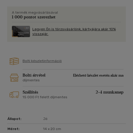
feladat, amelyet bármi áron teljesítenie kell.
A termék megvásárlásával
Bayek útra kel a Nílus mentén, dacolva a felbolydult Egyiptom
1 000 pontot szerezhet
ezer veszélyével, hogy válaszokat találjon a kérdéseire, és
megküzdjön a sötétséggel.
Legyen Ön is törzsvásárlónk, kártyájára akár 10%
visszajár.
Bolti készletinformáció
Bolti átvétel
Elérhető készlet esetén akár ma
díjmentes
Szállítás
2-4 munkanap
15 000 Ft felett díjmentes
Állapot:
Jó
Méret:
14 x 20 cm