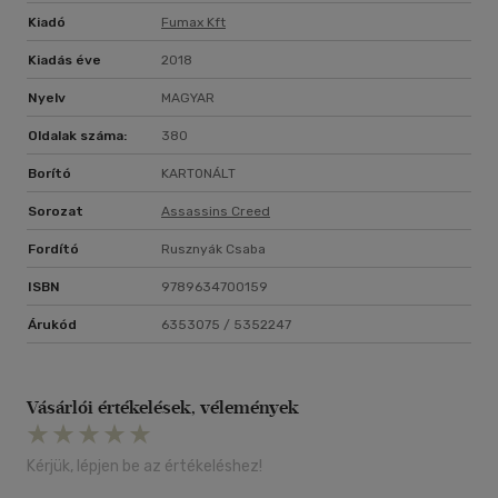
Kiadó
Fumax Kft
Kiadás éve
2018
Nyelv
MAGYAR
Oldalak száma:
380
Borító
KARTONÁLT
Sorozat
Assassins Creed
Fordító
Rusznyák Csaba
ISBN
9789634700159
Árukód
6353075 / 5352247
Vásárlói értékelések, vélemények
Kérjük, lépjen be az értékeléshez!