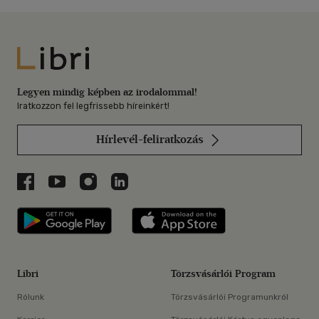
Libri
Legyen mindig képben az irodalommal!
Iratkozzon fel legfrissebb híreinkért!
Hírlevél-feliratkozás
Libri a Facebookon
Libri a Youtube-on
Libri az Instagramon
Libri a LinkedInen
Libri applikáció Szerezd meg: Google P
Libri applikáció 
Libri
Törzsvásárlói Program
Rólunk
Törzsvásárlói Programunkról