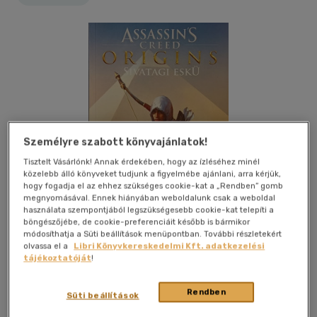
Személyre szabott könyvajánlatok!
Tisztelt Vásárlónk! Annak érdekében, hogy az ízléséhez minél
közelebb álló könyveket tudjunk a figyelmébe ajánlani, arra kérjük,
hogy fogadja el az ehhez szükséges cookie-kat a „Rendben” gomb
megnyomásával. Ennek hiányában weboldalunk csak a weboldal
használata szempontjából legszükségesebb cookie-kat telepíti a
böngészőjébe, de cookie-preferenciáit később is bármikor
módosíthatja a Süti beállítások menüpontban. További részletekért
olvassa el a
Libri Könyvkereskedelmi Kft. adatkezelési
tájékoztatóját
!
Kívánságlistához adom
Megosztom
Rendben
Süti beállítások
Fumax Kft
|
2018
|
magyar nyelvű
|
kartonált
|
380 oldal