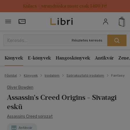
Kulacs / strandtáska most csak 1499 Ft!
Törzsvásárlói Kártya adatai
Részletes keresés
Könyvek
E-könyvek
Hangoskönyvek
Antikvár
Zene,
Főoldal
Könyvek
Irodalom
Szórakoztató irodalom
Fantasy
Oliver Bowden
Assassin's Creed Origins - Sivatagi
eskü
Assassins Creed sorozat
Antikvár