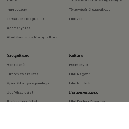
Karrier
Törzsvásárlói Kártya egyenlege
Impresszum
Törzsvásárlói szabályzat
Társadalmi programok
Libri App
Adományozás
Akadálymentesítési nyilatkozat
Szolgáltatás
Kultúra
Boltkereső
Események
Fizetés és szállítás
Libri Magazin
Ajándékkártya egyenlege
Libri Mini Polc
Partnereinknek
Ügyfélszolgálat
E-könyv-segédlet
Libri Partner Program
×
Elállási nyilatkozat
Médiaajánlat