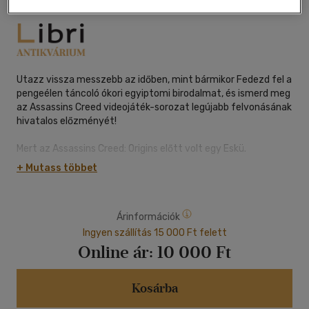
Utazz vissza messzebb az időben, mint bármikor Fedezd fel a
pengeélen táncoló ókori egyiptomi birodalmat, és ismerd meg
az Assassins Creed videojáték-sorozat legújabb felvonásának
hivatalos előzményét!
Mert az Assassins Creed: Origins előtt volt egy Eskü.
+ Mutass többet
A hanyatló ókori Egyiptom, Kr. e. 70. Kíméletlen gyilkos tartja
rettegésben a vidéket, akinek célja nem kevesebb, mint
felkutatni, és utolsó szálig kiirtani a medzsai nevű ősi rend
Árinformációk
utolsó megmaradt tagjait és örökre eltörölni vérvonalukat.
Ingyen szállítás 15 000 Ft felett
Az ifjú, tizenéves Bayek egy nap arra ébred, hogy apja, Szíva
Online ár:
10 000 Ft
város védelmezője minden előzetes jel nélkül távozott.
Tengernyi kérdést hagyott maga mögött: Bayek világa egyik
pillanatról a másikra omlott össze. A kételyektől gyötört fiú
Kosárba
rádöbben, hogy fontos küldetése van az életben, egy olyan