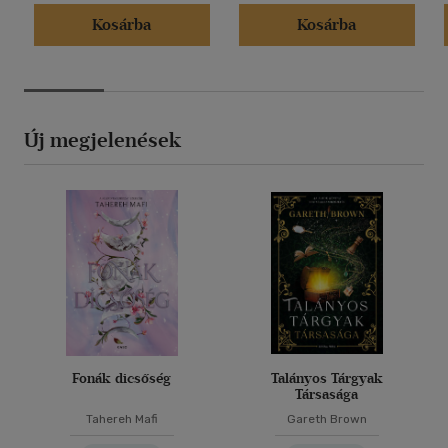
Kosárba
Kosárba
Új megjelenések
Fonák dicsőség
Talányos Tárgyak
Társasága
Tahereh Mafi
Gareth Brown