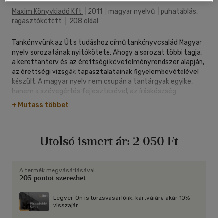
Maxim Könyvkiadó Kft
|
2011
|
magyar nyelvű
|
puhatáblás,
ragasztókötött
|
208 oldal
Tankönyvünk az Út s tudáshoz című tankönyvcsalád Magyar
nyelv sorozatának nyitókötete. Ahogy a sorozat többi tagja,
a kerettanterv és az érettségi követelményrendszer alapján,
az érettségi vizsgák tapasztalatainak figyelembevételével
készült. A magyar nyelv nem csupán a tantárgyak egyike,
hanem a szövegértés fejlesztésével, az íráskészség
alakításával, anyanyelvünk tudatos alkalmazására tanítva
+ Mutass többet
minden más tárgyban, de a mindennapi életben is rendkívül
fontos. Megfelelő elsajátításával világosan és helyesen
kommunikáló, érett fiatal felnőtt hagyhatja el az iskolapadot.
Utolsó ismert ár:
2 050 Ft
Ennek a tudásnak, készségnek az elsajátításában segítenek
az áttekinthető tananyaggal és sok feladattal rendelkező
leckék. A tankönyv a hagyományos ismeretek és azok
sokrétű gyakorlati elmélyítése mellett a legmodernebb
A termék megvásárlásával
205 pontot szerezhet
nyelvhasználati és kommunikációs jelenségekről szerezhető
ismereteket is tartalmazza. A tananyag képekkel, grafikákkal,
ábrákkal, táblázatokkal, érdekességgel kibővítve, színesítve
Legyen Ön is törzsvásárlónk, kártyájára akár 10%
visszajár.
válik szerethetővé és könnyen elsajátíthatóvá.