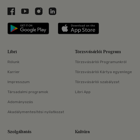
Libri a Facebookon
Libri a Youtube-on
Libri az Instagramon
Libri a LinkedInen
Libri applikáció Szerezd meg: Google P
Libri applikáció 
Libri
Törzsvásárlói Program
Rólunk
Törzsvásárlói Programunkról
Karrier
Törzsvásárlói Kártya egyenlege
Impresszum
Törzsvásárlói szabályzat
Társadalmi programok
Libri App
Adományozás
Akadálymentesítési nyilatkozat
Szolgáltatás
Kultúra