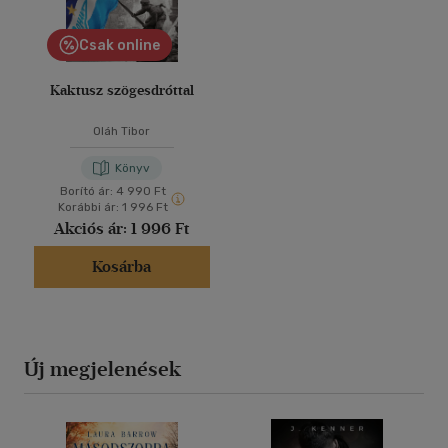
Csak online
Kaktusz szögesdróttal
Oláh Tibor
Könyv
Borító ár:
4 990 Ft
Korábbi ár:
1 996 Ft
Akciós ár:
1 996 Ft
Kosárba
Új megjelenések