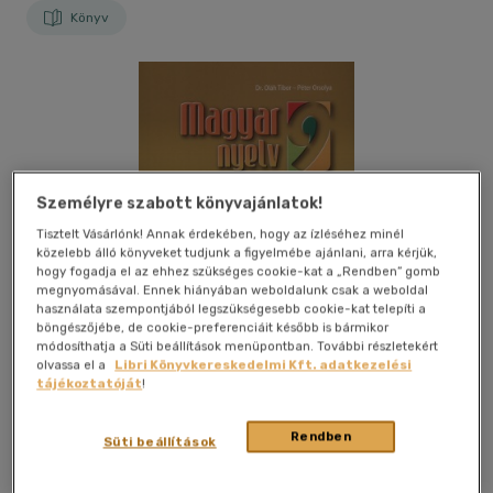
Könyv
Személyre szabott könyvajánlatok!
Tisztelt Vásárlónk! Annak érdekében, hogy az ízléséhez minél
közelebb álló könyveket tudjunk a figyelmébe ajánlani, arra kérjük,
hogy fogadja el az ehhez szükséges cookie-kat a „Rendben” gomb
megnyomásával. Ennek hiányában weboldalunk csak a weboldal
használata szempontjából legszükségesebb cookie-kat telepíti a
böngészőjébe, de cookie-preferenciáit később is bármikor
módosíthatja a Süti beállítások menüpontban. További részletekért
olvassa el a
Libri Könyvkereskedelmi Kft. adatkezelési
tájékoztatóját
!
Rendben
Kívánságlistához adom
Megosztom
Süti beállítások