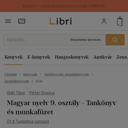
Kulacs / strandtáska most csak 1499 Ft!
Törzsvásárlói Kártya adatai
Részletes keresés
Könyvek
E-könyvek
Hangoskönyvek
Antikvár
Zene,
Főoldal
Könyvek
Tankönyvek, segédkönyvek
Segédkönyvek
Diák
Oláh Tibor
|
Péter Orsolya
Magyar nyelv 9. osztály
- Tankönyv
és munkafüzet
Út A Tudáshoz sorozat