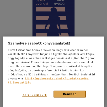
Személyre szabott könyvajánlatok!
Tisztelt Vásárlónk! Annak érdekében, hogy az ízléséhez minél
közelebb álló könyveket tudjunk a figyelmébe ajánlani, arra kérjük,
hogy fogadja el az ehhez szükséges cookie-kat a „Rendben” gomb
megnyomásával. Ennek hiányában weboldalunk csak a weboldal
használata szempontjából legszükségesebb cookie-kat telepíti a
böngészőjébe, de cookie-preferenciáit később is bármikor
Kívánságlistához adom
Megosztom
módosíthatja a Süti beállítások menüpontban. További részletekért
olvassa el a
Libri Könyvkereskedelmi Kft. adatkezelési
tájékoztatóját
!
(1 vélemény)
Magvető Kft.
|
2020
|
magyar nyelvű
|
flexi
|
104 oldal
Rendben
Süti beállítások
Bakos Gyöngyi első kötete szó szerint is erős irodalmi indulás,