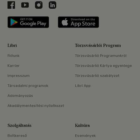
Libri a Facebookon
Libri a Youtube-on
Libri az Instagramon
Libri a LinkedInen
Libri applikáció Szerezd meg: Google P
Libri applikáció 
Libri
Törzsvásárlói Program
Rólunk
Törzsvásárlói Programunkról
Karrier
Törzsvásárlói Kártya egyenlege
Impresszum
Törzsvásárlói szabályzat
Társadalmi programok
Libri App
Adományozás
Akadálymentesítési nyilatkozat
Szolgáltatás
Kultúra
Boltkereső
Események