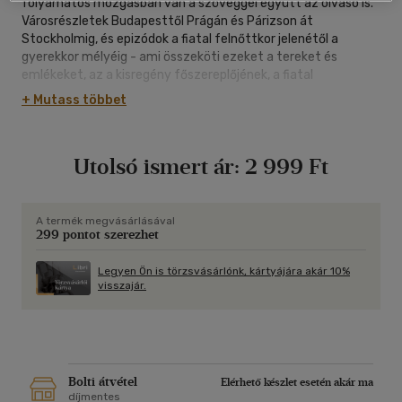
folyamatos mozgásban van a szöveggel együtt az olvasó is.
Városrészletek Budapesttől Prágán és Párizson át
Stockholmig, és epizódok a fiatal felnőttkor jelenétől a
gyerekkor mélyéig - ami összeköti ezeket a tereket és
emlékeket, az a kisregény főszereplőjének, a fiatal
filmkritikusnőnek a tudata és nézőpontja. A vele kapcsolatba
+ Mutass többet
kerülő férfiak és a gyerekkorban elvesztett apa eleven hiánya
tagolja és vágja újra a történeteket, néha melankolikusra, és
mindig ironikusra. Így lesz a Nyolcszáz utca gyalog
Utolsó ismert ár:
2 999 Ft
megkerülhetetlen pont a fiatal magyar próza térképén.
Bakos Gyöngyi 1985-ben született Budapesten. Ez az első
kötete.
A termék megvásárlásával
299 pontot szerezhet
Legyen Ön is törzsvásárlónk, kártyájára akár 10%
visszajár.
Bolti átvétel
Elérhető készlet esetén akár ma
díjmentes