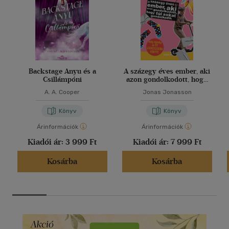
Backstage Anyu és a
A százegy éves ember, aki
Csillámpóni
azon gondolkodott, hogy
túl sokat gondolkodik
A. A. Cooper
Jonas Jonasson
Könyv
Könyv
Árinformációk
Árinformációk
Kiadói ár:
3 999 Ft
Kiadói ár:
7 999 Ft
Kosárba
Kosárba