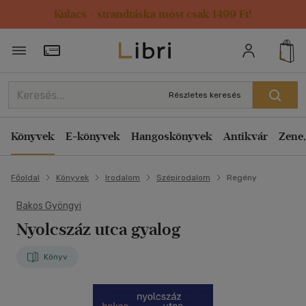
Kulacs / strandtáska most csak 1499 Ft!
Törzsvásárlói Kártya adatai
Részletes keresés
Könyvek
E-könyvek
Hangoskönyvek
Antikvár
Zene,
Főoldal
Könyvek
Irodalom
Szépirodalom
Regény
Bakos Gyöngyi
Nyolcszáz utca gyalog
Könyv