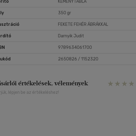
rító
KEMÉNYTÁBLA
zött a SpaceX-et és az Airbnb-t.
ly
350 gr
lusztráció
FEKETE FEHÉR ÁBRÁKKAL
rdító
Darnyik Judit
BN
9789634061700
rukód
2650826 / 1152320
ásárlói értékelések, vélemények
rjük, lépjen be az értékeléshez!