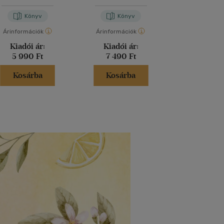
Könyv
Könyv
Kön
Árinformációk
Árinformációk
Árinformáci
Kiadói ár:
Kiadói ár:
Kiadói 
5 990 Ft
7 490 Ft
5 199 
Kosárba
Kosárba
Kosár