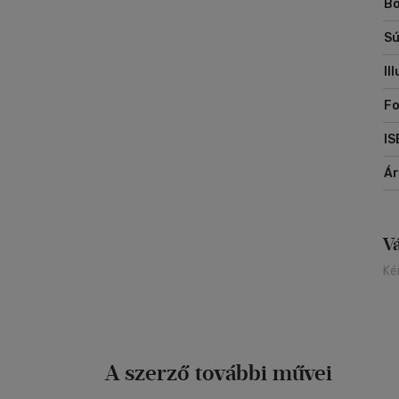
Bo
kö
Sú
Il
Fo
IS
Á
V
Ké
A szerző további művei