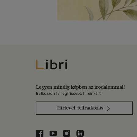
Libri
Legyen mindig képben az irodalommal!
Iratkozzon fel legfrissebb híreinkért!
Hírlevél-feliratkozás
Libri a Facebookon
Libri a Youtube-on
Libri az Instagramon
Libri a LinkedInen