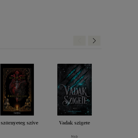
Hátra
Előre
 szörnyeteg szíve
Vadak szigete
Atalan
Nsb
Jennifer S