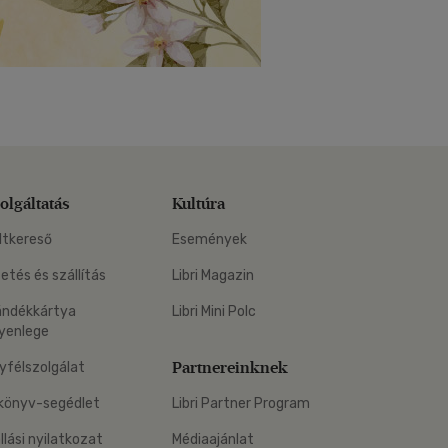
olgáltatás
Kultúra
ltkereső
Események
zetés és szállítás
Libri Magazin
ándékkártya
Libri Mini Polc
yenlege
Partnereinknek
yfélszolgálat
könyv-segédlet
Libri Partner Program
állási nyilatkozat
Médiaajánlat