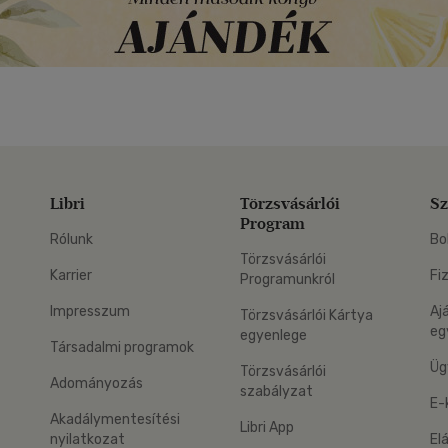
Libri
Törzsvásárlói
Sz
Program
Rólunk
Bo
Törzsvásárlói
Karrier
Fi
Programunkról
Impresszum
Aj
Törzsvásárlói Kártya
eg
egyenlege
Társadalmi programok
Üg
Törzsvásárlói
Adományozás
szabályzat
E-
Akadálymentesítési
Libri App
nyilatkozat
El