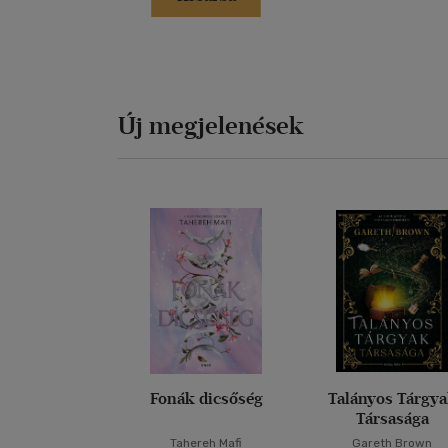
Új megjelenések
Fonák dicsőség
Talányos Tárgy
Társasága
Tahereh Mafi
Gareth Brown