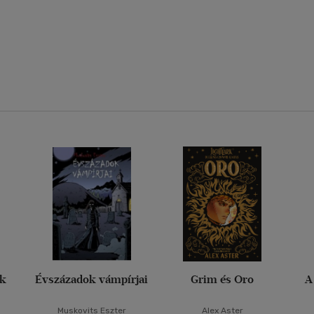
ak
Évszázadok vámpírjai
Grim és Oro
A
Muskovits Eszter
Alex Aster