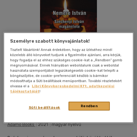
Személyre szabott könyvajánlatok!
Tisztelt Vásárlónk! Annak érdekében, hogy az ízléséhez minél
közelebb álló könyveket tudjunk a figyelmébe ajánlani, arra kérjük,
hogy fogadja el az ehhez szükséges cookie-kat a „Rendben” gomb
megnyomásával. Ennek hiányában weboldalunk csak a weboldal
használata szempontjából legszükségesebb cookie-kat telepíti a
böngészőjébe, de cookie-preferenciáit később is bármikor
módosíthatja a Süti beállítások menüpontban. További részletekért
olvassa el a
Libri Könyvkereskedelmi Kft. adatkezelési
tájékoztatóját
!
Beleolvasok
Kívánságlistához adom
Megosztom
Rendben
Süti beállítások
(1 vélemény)
Adamo Books
|
2021
|
magyar nyelvű