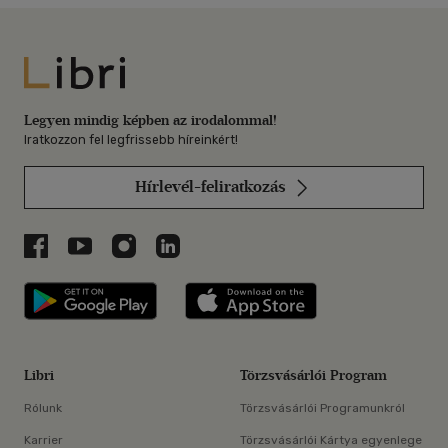
Libri
Legyen mindig képben az irodalommal!
Iratkozzon fel legfrissebb híreinkért!
Hírlevél-feliratkozás
Libri a Facebookon
Libri a Youtube-on
Libri az Instagramon
Libri a LinkedInen
Libri applikáció Szerezd meg: Google P
Libri applikáció 
Libri
Törzsvásárlói Program
Rólunk
Törzsvásárlói Programunkról
Karrier
Törzsvásárlói Kártya egyenlege