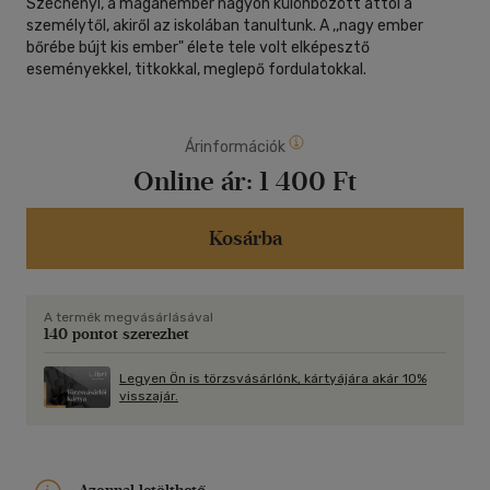
Széchenyi, a magánember nagyon különbözött attól a
személytől, akiről az iskolában tanultunk. A ,,nagy ember
bőrébe bújt kis ember" élete tele volt elképesztő
eseményekkel, titkokkal, meglepő fordulatokkal.
Árinformációk
Online ár:
1 400 Ft
Kosárba
A termék megvásárlásával
140 pontot szerezhet
Legyen Ön is törzsvásárlónk, kártyájára akár 10%
visszajár.