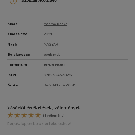
Azonnal letölthető
Kiadó
Adamo Books
Kiadás éve
2021
Nyelv
MAGYAR
Belelapozás
epub
mobi
Formátum
EPUB
MOBI
ISBN
9789634538226
Árukód
3-72841 / 3-72841
Vásárlói értékelések, vélemények
(1 vélemény)
Kérjük, lépjen be az értékeléshez!