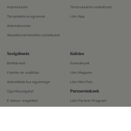
Impresszum
Törzsvásárlói szabályzat
Társadalmi programok
Libri App
Adományozás
Akadálymentesítési nyilatkozat
Szolgáltatás
Kultúra
Boltkereső
Események
Fizetés és szállítás
Libri Magazin
Ajándékkártya egyenlege
Libri Mini Polc
Partnereinknek
Ügyfélszolgálat
E-könyv-segédlet
Libri Partner Program
×
Elállási nyilatkozat
Médiaajánlat