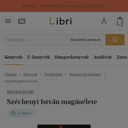
Kulacs / strandtáska most csak 1499 Ft!
Törzsvásárlói Kártya adatai
Részletes keresés
Könyvek
E-könyvek
Hangoskönyvek
Antikvár
Zene,
Főoldal
Könyvek
Történelem
Magyar történelem
összefoglaló művek
Nemere István
Széchenyi István magánélete
E-könyv