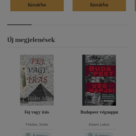
Kosárba
Kosárba
Új megjelenések
Fej vagy írás
Budapest végnapjai
Földes Jolán
Adam Lebor
E-könyv
E-könyv