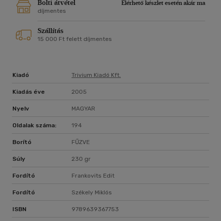
Bolti átvétel
Elérhető készlet esetén akár ma
díjmentes
Szállítás
15 000 Ft felett díjmentes
Kiadó
Trivium Kiadó Kft.
Kiadás éve
2005
Nyelv
MAGYAR
Oldalak száma:
194
Borító
FŰZVE
Súly
230 gr
Fordító
Frankovits Edit
Fordító
Székely Miklós
ISBN
9789639367753