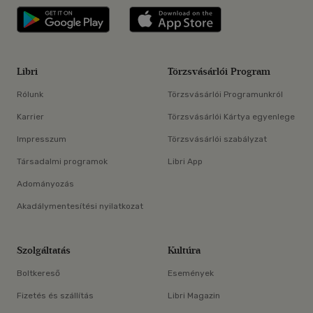
Libri applikáció Szerezd meg: Google P
Libri applikáció 
Libri
Törzsvásárlói Program
Rólunk
Törzsvásárlói Programunkról
Karrier
Törzsvásárlói Kártya egyenlege
Impresszum
Törzsvásárlói szabályzat
Társadalmi programok
Libri App
Adományozás
Akadálymentesítési nyilatkozat
Szolgáltatás
Kultúra
Boltkereső
Események
Fizetés és szállítás
Libri Magazin