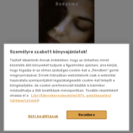
Személyre szabott könyvajánlatok!
Tisztelt Vásárlónk! Annak érdekében, hogy az ízléséhez minél
közelebb álló könyveket tudjunk a figyelmébe ajánlani, arra kérjük,
hogy fogadja el az ehhez szükséges cookie-kat a „Rendben” gomb
megnyomásával. Ennek hiányában weboldalunk csak a weboldal
használata szempontjából legszükségesebb cookie-kat telepíti a
böngészőjébe, de cookie-preferenciáit később is bármikor
módosíthatja a Süti beállítások menüpontban. További részletekért
olvassa el a
Libri Könyvkereskedelmi Kft. adatkezelési
tájékoztatóját
!
Kívánságlistához adom
Megosztom
Rendben
Süti beállítások
Trivium Kiadó Kft.
|
2005
|
magyar nyelvű
|
fűzve
|
194 oldal