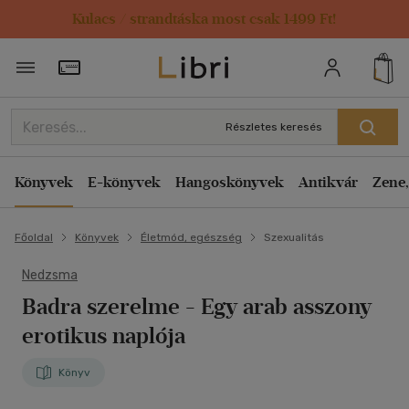
Kulacs / strandtáska most csak 1499 Ft!
Törzsvásárlói Kártya adatai
Részletes keresés
Könyvek
E-könyvek
Hangoskönyvek
Antikvár
Zene,
Főoldal
Könyvek
Életmód, egészség
Szexualitás
Nedzsma
Badra szerelme
- Egy arab asszony
erotikus naplója
Könyv