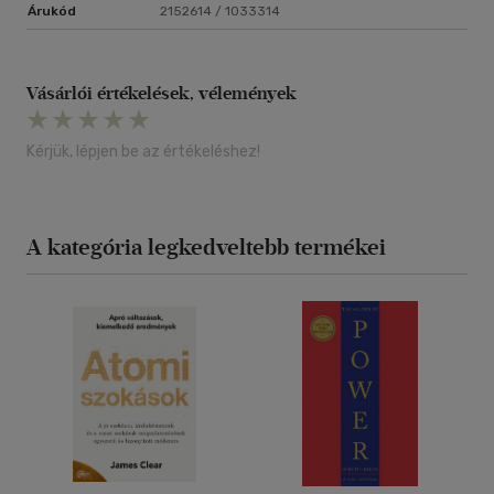
Árukód
2152614 / 1033314
Vásárlói értékelések, vélemények
Kérjük, lépjen be az értékeléshez!
A kategória legkedveltebb termékei