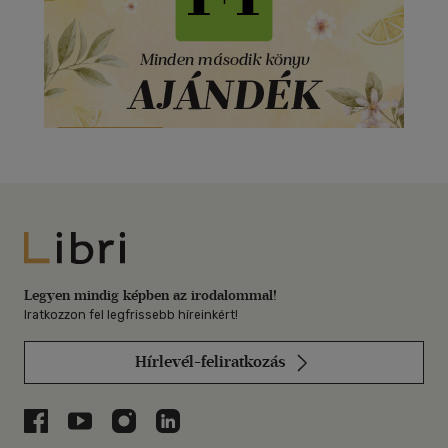
Libri
Legyen mindig képben az irodalommal!
Iratkozzon fel legfrissebb híreinkért!
Hírlevél-feliratkozás
Libri a Facebookon
Libri a Youtube-on
Libri az Instagramon
Libri a LinkedInen