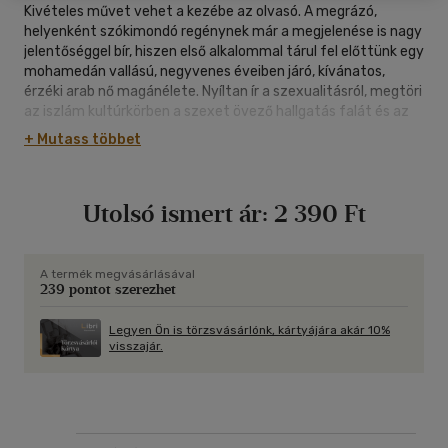
Kivételes művet vehet a kezébe az olvasó. A megrázó,
helyenként szókimondó regénynek már a megjelenése is nagy
jelentőséggel bír, hiszen első alkalommal tárul fel előttünk egy
mohamedán vallású, negyvenes éveiben járó, kívánatos,
érzéki arab nő magánélete. Nyíltan ír a szexualitásról, megtöri
az iszlám kultúrkörben a szexet övező hallgatás falát és az
azt körülvevő tabukat, s ez felér egy politikai tettel. Ez az
+ Mutass többet
írás tulajdonképpen egy test és egy lélek története. Egy olyan
valóságos szerelemé, amely a szív szaván kívül mással nem
törődik. Szól egy szenvedélyes, kifinomult szexualitással bíró
Utolsó ismert ár:
2 390 Ft
férfival történt találkozásról és a kettejük között létrejött,
végtelenül érzéki szerelmi kapcsolatról. A könyv igazi
erőssége maga a stílusa, amelyben egyszerre van jelen az
események nyers leírása és a líraiság, a hagyományos keleti
A termék megvásárlásával
239 pontot szerezhet
mesélő mód és a modern elbeszélő stílus.
Legyen Ön is törzsvásárlónk, kártyájára akár 10%
visszajár.