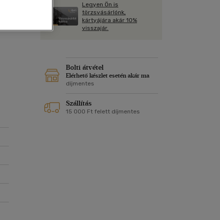
Kártya
Legyen Ön is
Vallás, mitológia
m
törzsvásárlónk,
"
Képeslap
kártyájára akár 10%
és Természet
visszajár.
yv
Naptár
k
Papír, írószer
ok
Bolti átvétel
nd.
Elérhető készlet esetén akár ma
díjmentes
Szállítás
15 000 Ft felett díjmentes