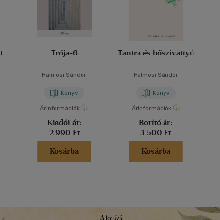
t
Trója-6
Tantra és hőszivattyú
Halmosi Sándor
Halmosi Sándor
Könyv
Könyv
Árinformációk
Árinformációk
Kiadói ár:
Borító ár:
2 990 Ft
3 500 Ft
Kosárba
Kosárba