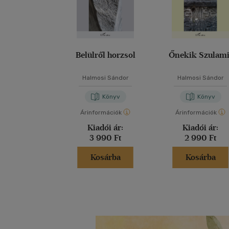
Belülről horzsol
Őnekik Szulami
Halmosi Sándor
Halmosi Sándor
Könyv
Könyv
Árinformációk
Árinformációk
Kiadói ár:
Kiadói ár:
3 990 Ft
2 990 Ft
Kosárba
Kosárba