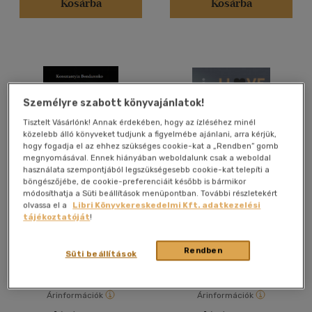
Német
(4)
Kosárba
Kosárba
Vélemény szerint
(54)
(26)
Személyre szabott könyvajánlatok!
(8)
Tisztelt Vásárlónk! Annak érdekében, hogy az ízléséhez minél
(2)
közelebb álló könyveket tudjunk a figyelmébe ajánlani, arra kérjük,
hogy fogadja el az ehhez szükséges cookie-kat a „Rendben” gomb
(2)
megnyomásával. Ennek hiányában weboldalunk csak a weboldal
használata szempontjából legszükségesebb cookie-kat telepíti a
(213)
böngészőjébe, de cookie-preferenciáit később is bármikor
módosíthatja a Süti beállítások menüpontban. További részletekért
A Joker
I Love Russia
olvassa el a
Libri Könyvkereskedelmi Kft. adatkezelési
tájékoztatóját
!
Alkalmaz
Konsztantyin Bondarenko
Elena Kostyuchenko
Rendben
Könyv
Könyv
Süti beállítások
Árinformációk
Árinformációk