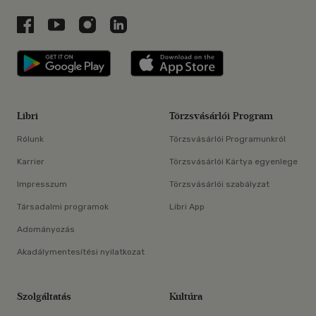
Libri a Facebookon
Libri a Youtube-on
Libri az Instagramon
Libri a LinkedInen
Libri applikáció Szerezd meg: Google P
Libri applikáció 
Libri
Törzsvásárlói Program
Rólunk
Törzsvásárlói Programunkról
Karrier
Törzsvásárlói Kártya egyenlege
Impresszum
Törzsvásárlói szabályzat
Társadalmi programok
Libri App
Adományozás
Akadálymentesítési nyilatkozat
Szolgáltatás
Kultúra