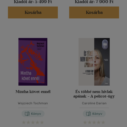
Kiadói ár:
5 499 Ft
Kiadói ár:
7 900 Ft
Kosárba
Kosárba
Mintha követ ennél
És többé nem hívlak
apának - A pelicot-ügy
Wojciech Tochman
Caroline Darian
Könyv
Könyv