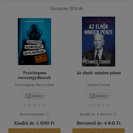
500 Ft alatt
(2)
Összesen
305
db
40 db / oldal
500 Ft - 2500 Ft
(76)
2500 Ft - 4500 Ft
(176)
4500 Ft felett
(64)
Alkalmaz
Korosztály szerint
Ifjúsági
(1)
6 -10 év
(1)
Pszichopata
Az elnök minden pénze
Felnőtt
(275)
sorozatgyilkosok
Christopher Berry-Dee
James Comer
Nyelv szerint
Könyv
Könyv
Magyar
(248)
Árinformációk
Kiadói ár:
5 490 Ft
Angol
(52)
Kiadói ár:
5 890 Ft
Bevezető ár:
4 941 Ft
Francia
(1)