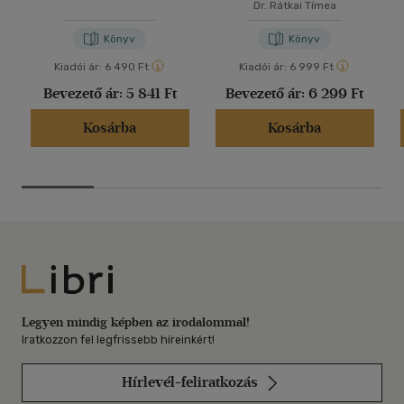
Dr. Rátkai Tímea
Könyv
Könyv
Kiadói ár:
6 490 Ft
Kiadói ár:
6 999 Ft
Bevezető ár:
5 841 Ft
Bevezető ár:
6 299 Ft
Kosárba
Kosárba
Libri
Legyen mindig képben az irodalommal!
Iratkozzon fel legfrissebb híreinkért!
Hírlevél-feliratkozás