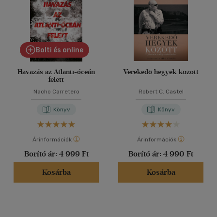
Bolti és online
Havazás az Atlanti-óceán
Verekedő hegyek között
felett
Nacho Carretero
Robert C. Castel
Könyv
Könyv
Árinformációk
Árinformációk
Borító ár:
4 999 Ft
Borító ár:
4 990 Ft
Kosárba
Kosárba