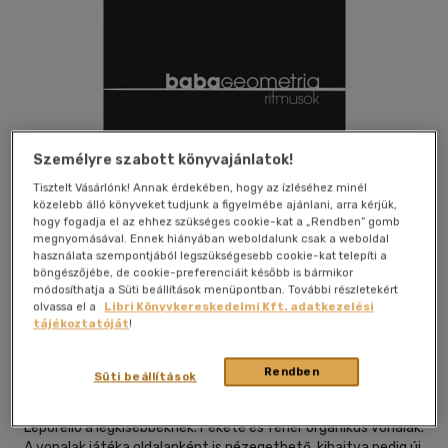
Személyre szabott könyvajánlatok!
Tisztelt Vásárlónk! Annak érdekében, hogy az ízléséhez minél
közelebb álló könyveket tudjunk a figyelmébe ajánlani, arra kérjük,
hogy fogadja el az ehhez szükséges cookie-kat a „Rendben” gomb
megnyomásával. Ennek hiányában weboldalunk csak a weboldal
használata szempontjából legszükségesebb cookie-kat telepíti a
böngészőjébe, de cookie-preferenciáit később is bármikor
módosíthatja a Süti beállítások menüpontban. További részletekért
Kívánságlistához adom
Megosztom
olvassa el a
Libri Könyvkereskedelmi Kft. adatkezelési
tájékoztatóját
!
Móra Ferenc Ifjúsági Könyvkiad
|
2023
|
magyar nyelvű
Rendben
Süti beállítások
|
leporello
|
14 oldal
Leporelló a legkisebbeknek. Fekete és fehér organikus vonalak.
A vonalak játéka oldalanként is nézegethető, kihajtva pedig új