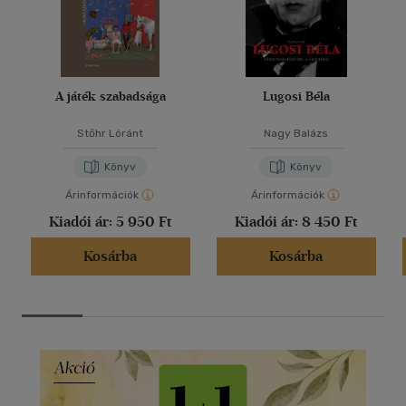
A játék szabadsága
Lugosi Béla
Stőhr Lóránt
Nagy Balázs
Könyv
Könyv
Árinformációk
Árinformációk
Kiadói ár:
5 950 Ft
Kiadói ár:
8 450 Ft
Kosárba
Kosárba