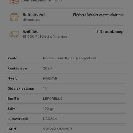
Bolti készletinformáció
Bolti átvétel
Elérhető készlet esetén akár ma
díjmentes
Szállítás
1-3 munkanap
15 000 Ft felett díjmentes
Kiadó
Móra Ferenc Ifjúsági Könyvkiad
Kiadás éve
2023
Nyelv
MAGYAR
Oldalak száma:
14
Borító
LEPORELLO
Súly
192 gr
Illusztráció
RAJZOK
ISBN
9789634861980