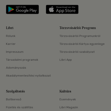
Libri applikáció Szerezd meg: Google P
Libri applikáció 
Libri
Törzsvásárlói Program
Rólunk
Törzsvásárlói Programunkról
Karrier
Törzsvásárlói Kártya egyenlege
Impresszum
Törzsvásárlói szabályzat
Társadalmi programok
Libri App
Adományozás
Akadálymentesítési nyilatkozat
Szolgáltatás
Kultúra
Boltkereső
Események
Fizetés és szállítás
Libri Magazin