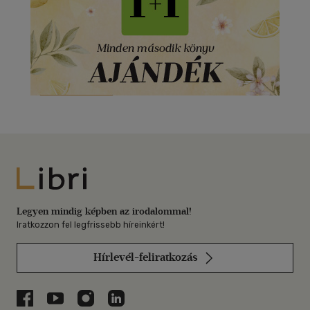
Libri
Legyen mindig képben az irodalommal!
Iratkozzon fel legfrissebb híreinkért!
Hírlevél-feliratkozás
Libri a Facebookon
Libri a Youtube-on
Libri az Instagramon
Libri a LinkedInen