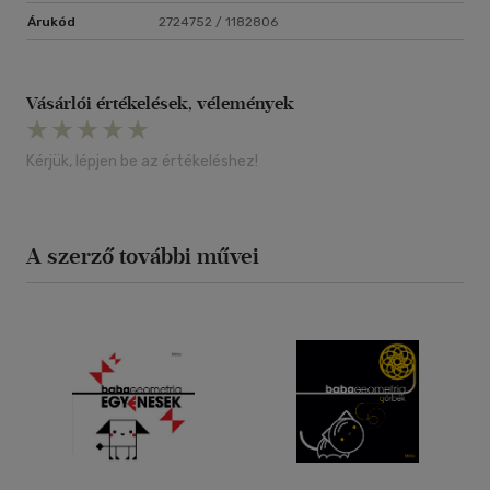
Árukód
2724752 / 1182806
Vásárlói értékelések, vélemények
Kérjük, lépjen be az értékeléshez!
A szerző további művei