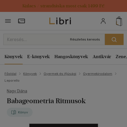
Kulacs / strandtáska most csak 1499 Ft!
Törzsvásárlói Kártya adatai
Részletes keresés
Könyvek
E-könyvek
Hangoskönyvek
Antikvár
Zene,
Főoldal
Könyvek
Gyermek és ifjúsági
Gyermekirodalom
Leporello
Nagy Diána
Babageometria Ritmusok
Könyv