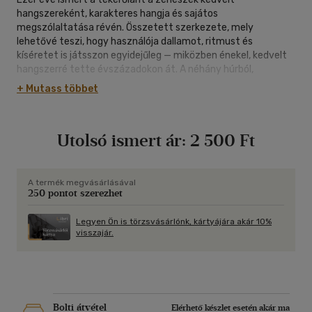
hangszereként, karakteres hangja és sajátos
megszólaltatása révén. Összetett szerkezete, mely
lehetővé teszi, hogy használója dallamot, ritmust és
kíséretet is játsszon egyidejűleg — miközben énekel, kedvelt
hangszerré tette évszázadokon át. A néhány húrból,
egyszerű billentyűzetből álló hangszer — melyet egy
+ Mutass többet
fakorong segítségével szólaltatnak meg — jó lehetőséget
nyújt minden zenész számára a középkori zenétől, a
népzenén át a mai modern hangzásokig egyaránt. Egyre
Utolsó ismert ár:
2 500 Ft
többen érdeklődnek az érdekes zeneszerszám után, melyhez
jó segítséget nyújthat a könyv, mely átfogó képet ad a
hangszer európai és hazai történetéről.
A termék megvásárlásával
250 pontot szerezhet
Legyen Ön is törzsvásárlónk, kártyájára akár 10%
visszajár.
Bolti átvétel
Elérhető készlet esetén akár ma