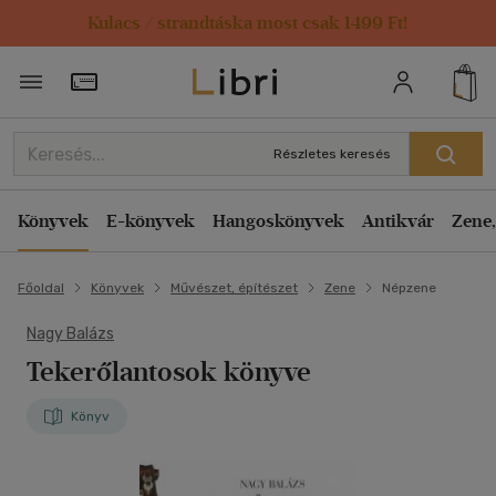
Kulacs / strandtáska most csak 1499 Ft!
Törzsvásárlói Kártya adatai
Részletes keresés
Könyvek
E-könyvek
Hangoskönyvek
Antikvár
Zene,
Főoldal
Könyvek
Művészet, építészet
Zene
Népzene
Nagy Balázs
Tekerőlantosok könyve
Könyv