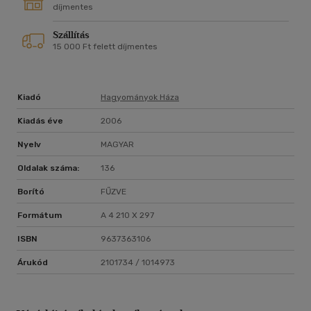
díjmentes
Szállítás
15 000 Ft felett díjmentes
Kiadó
Hagyományok Háza
Kiadás éve
2006
Nyelv
MAGYAR
Oldalak száma:
136
Borító
FŰZVE
Formátum
A 4 210 X 297
ISBN
9637363106
Árukód
2101734 / 1014973