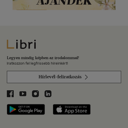
Libri
Legyen mindig képben az irodalommal!
Iratkozzon fel legfrissebb híreinkért!
Hírlevél-feliratkozás
Libri a Facebookon
Libri a Youtube-on
Libri az Instagramon
Libri a LinkedInen
Libri applikáció Szerezd meg: Google P
Libri applikáció 