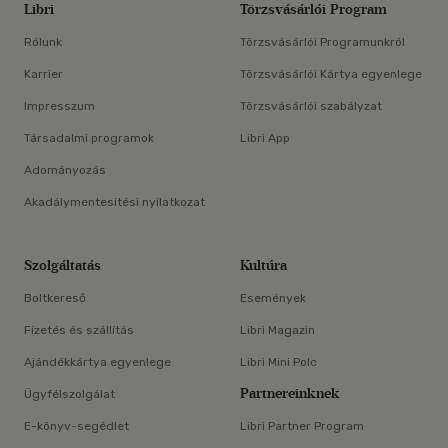
Libri
Törzsvásárlói Program
Rólunk
Törzsvásárlói Programunkról
Karrier
Törzsvásárlói Kártya egyenlege
Impresszum
Törzsvásárlói szabályzat
Társadalmi programok
Libri App
Adományozás
Akadálymentesítési nyilatkozat
Szolgáltatás
Kultúra
Boltkereső
Események
Fizetés és szállítás
Libri Magazin
Ajándékkártya egyenlege
Libri Mini Polc
Partnereinknek
Ügyfélszolgálat
E-könyv-segédlet
Libri Partner Program