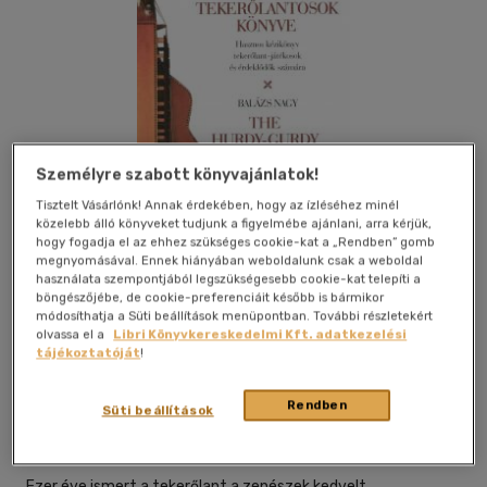
Személyre szabott könyvajánlatok!
Tisztelt Vásárlónk! Annak érdekében, hogy az ízléséhez minél
közelebb álló könyveket tudjunk a figyelmébe ajánlani, arra kérjük,
hogy fogadja el az ehhez szükséges cookie-kat a „Rendben” gomb
megnyomásával. Ennek hiányában weboldalunk csak a weboldal
használata szempontjából legszükségesebb cookie-kat telepíti a
böngészőjébe, de cookie-preferenciáit később is bármikor
módosíthatja a Süti beállítások menüpontban. További részletekért
olvassa el a
Libri Könyvkereskedelmi Kft. adatkezelési
Kívánságlistához adom
Megosztom
tájékoztatóját
!
Rendben
Süti beállítások
Hagyományok Háza
|
2006
|
magyar nyelvű
|
fűzve
|
136
oldal
Ezer éve ismert a tekerőlant a zenészek kedvelt