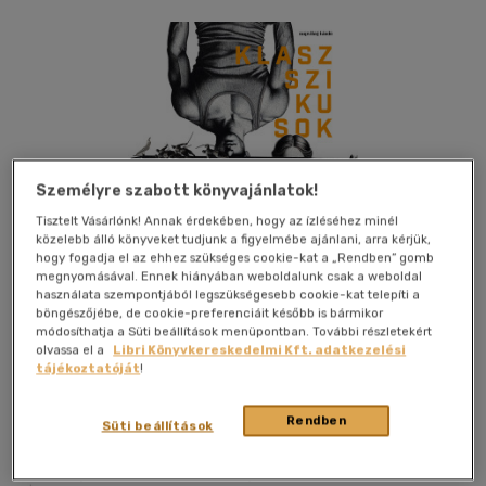
Személyre szabott könyvajánlatok!
Tisztelt Vásárlónk! Annak érdekében, hogy az ízléséhez minél
közelebb álló könyveket tudjunk a figyelmébe ajánlani, arra kérjük,
hogy fogadja el az ehhez szükséges cookie-kat a „Rendben” gomb
megnyomásával. Ennek hiányában weboldalunk csak a weboldal
használata szempontjából legszükségesebb cookie-kat telepíti a
böngészőjébe, de cookie-preferenciáit később is bármikor
módosíthatja a Süti beállítások menüpontban. További részletekért
olvassa el a
Libri Könyvkereskedelmi Kft. adatkezelési
tájékoztatóját
!
Kívánságlistához adom
Megosztom
Rendben
Süti beállítások
Napvilág Kiadó Kft.
|
2025
|
magyar nyelvű
|
füles, kartonált