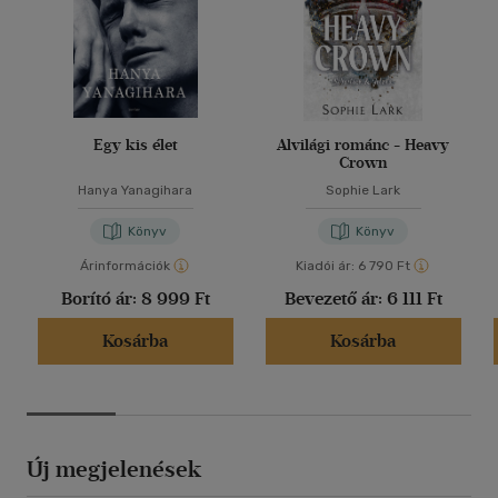
Egy kis élet
Alvilági románc - Heavy
Crown
Hanya Yanagihara
Sophie Lark
Könyv
Könyv
Árinformációk
Kiadói ár:
6 790 Ft
Borító ár:
8 999 Ft
Bevezető ár:
6 111 Ft
Kosárba
Kosárba
Új megjelenések