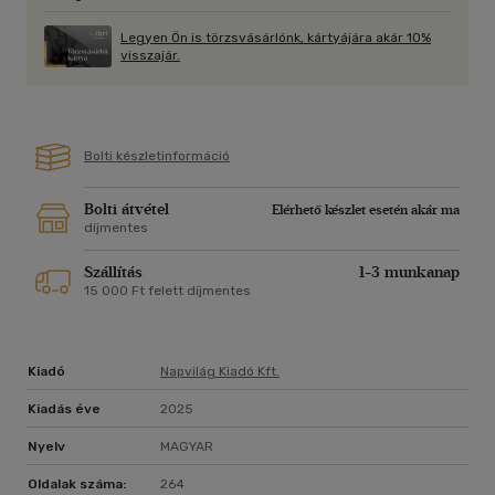
utolsósorban szépírók - esze végképp elment. Reméljük, a
végére sikerül meggyőznünk, hogy mégsem teljesen.
Legyen Ön is törzsvásárlónk, kártyájára akár 10%
A szerzők: Bókay Antal, Eperjesi Gergely, Fenyő D. György,
visszajár.
Hegedüs András, Henkrich Mihály, Libor Zoltán, Lőrincz Andrea,
Máté Éva, Nagy Ádám, Pirisi Gábor, Szélesi Sándor, Trencsényi
László, Vancsó Éva, Veszprémi Attila.
Bolti készletinformáció
Bolti átvétel
Elérhető készlet esetén akár ma
díjmentes
Szállítás
1-3 munkanap
15 000 Ft felett díjmentes
Kiadó
Napvilág Kiadó Kft.
Kiadás éve
2025
Nyelv
MAGYAR
Oldalak száma:
264