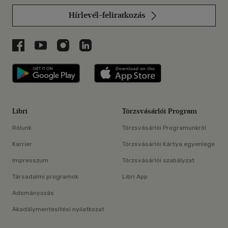
Hírlevél-feliratkozás
Libri a Facebookon
Libri a Youtube-on
Libri az Instagramon
Libri a LinkedInen
Libri applikáció Szerezd meg: Google P
Libri applikáció 
Libri
Törzsvásárlói Program
Rólunk
Törzsvásárlói Programunkról
Karrier
Törzsvásárlói Kártya egyenlege
Impresszum
Törzsvásárlói szabályzat
Társadalmi programok
Libri App
Adományozás
Akadálymentesítési nyilatkozat