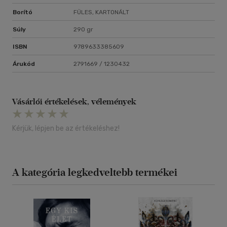
Borító
FÜLES, KARTONÁLT
Súly
290 gr
ISBN
9789633385609
Árukód
2791669 / 1230432
Vásárlói értékelések, vélemények
Kérjük, lépjen be az értékeléshez!
A kategória legkedveltebb termékei