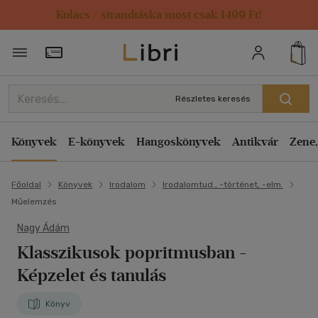
Kulacs / strandtáska most csak 1499 Ft!
Törzsvásárlói Kártya adatai
Részletes keresés
Könyvek
E-könyvek
Hangoskönyvek
Antikvár
Zene,
Főoldal
Könyvek
Irodalom
Irodalomtud., -történet, -elm.
Műelemzés
Nagy Ádám
Klasszikusok popritmusban
-
Képzelet és tanulás
Könyv