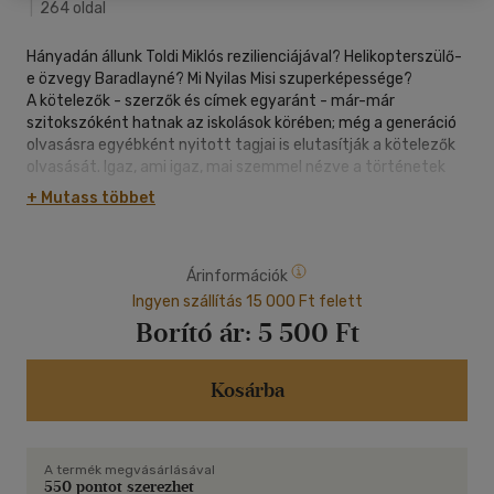
|
264 oldal
Hányadán állunk Toldi Miklós rezilienciájával? Helikopterszülő-
e özvegy Baradlayné? Mi Nyilas Misi szuperképessége?
A kötelezők - szerzők és címek egyaránt - már-már
szitokszóként hatnak az iskolások körében; még a generáció
olvasásra egyébként nyitott tagjai is elutasítják a kötelezők
olvasását. Igaz, ami igaz, mai szemmel nézve a történetek
helyenként sziruposan érzelgősek, a szereplők nagy része
+ Mutass többet
egyszerűen cringe, a szövegek olvasásához sokszor szótár
kell, az olvasó türelmét pedig nem egyszer végtelen leírások
teszik próbára.
Árinformációk
A Klasszikusok popritmusban a magyar szerzők által írt iskolai
olvasmányokat igyekszik újraértelmezni. A tizenhárom írás -
Ingyen szállítás 15 000 Ft felett
miközben elfogadja a művek világának kereteit, tehát nem
Borító ár:
5 500 Ft
Ádám, Misi vagy Ernő jó vagy rossz mivoltáról értekezik -
valamiképpen olyan formabontó megállapításra jut, amelyre
a mű szerzője saját korában még nem gondolhatott.
Kosárba
Ez persze azzal is jár, hogy valószínűleg az olvasó az elején
meghökken majd, hogy a szerzők - pszichológusok,
pedagógusok, irodalomtudósok, szociális szakemberek,
A termék megvásárlásával
szociológusok, földrajztudósok, természettudósok és nem
550 pontot szerezhet