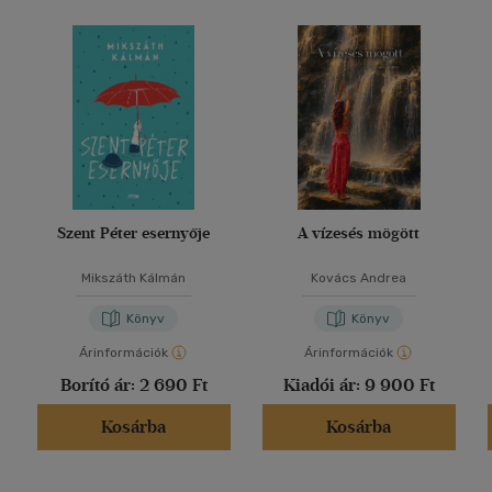
Szent Péter esernyője
A vízesés mögött
Mikszáth Kálmán
Kovács Andrea
Könyv
Könyv
Árinformációk
Árinformációk
Borító ár:
2 690 Ft
Kiadói ár:
9 900 Ft
Kosárba
Kosárba