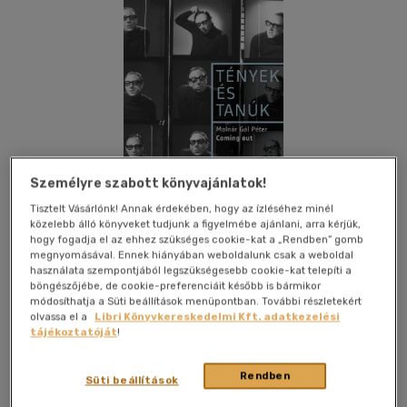
Személyre szabott könyvajánlatok!
Tisztelt Vásárlónk! Annak érdekében, hogy az ízléséhez minél
közelebb álló könyveket tudjunk a figyelmébe ajánlani, arra kérjük,
hogy fogadja el az ehhez szükséges cookie-kat a „Rendben” gomb
megnyomásával. Ennek hiányában weboldalunk csak a weboldal
használata szempontjából legszükségesebb cookie-kat telepíti a
böngészőjébe, de cookie-preferenciáit később is bármikor
módosíthatja a Süti beállítások menüpontban. További részletekért
Kívánságlistához adom
Megosztom
olvassa el a
Libri Könyvkereskedelmi Kft. adatkezelési
tájékoztatóját
!
(12 vélemény)
Rendben
Süti beállítások
Magvető Kft.
|
2020
|
magyar nyelvű
|
keménytábla,
védőborító
|
441 oldal