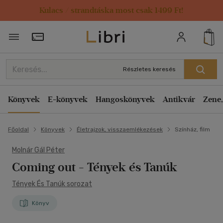
Kulacs / strandtáska most csak 1499 Ft!
Törzsvásárlói Kártya adatai
Részletes keresés
Könyvek
E-könyvek
Hangoskönyvek
Antikvár
Zene,
Főoldal
Könyvek
Életrajzok, visszaemlékezések
Színház, film
Molnár Gál Péter
Coming out
- Tények és Tanúk
Tények És Tanúk sorozat
Könyv