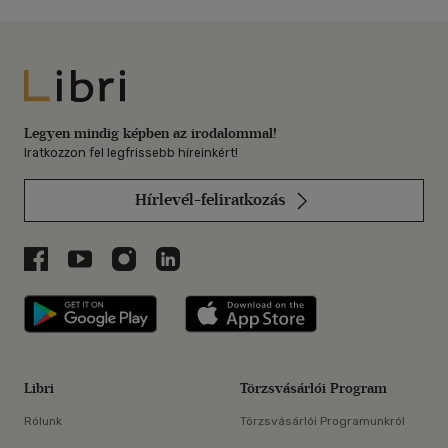
Libri
Legyen mindig képben az irodalommal!
Iratkozzon fel legfrissebb híreinkért!
Hírlevél-feliratkozás
Libri a Facebookon
Libri a Youtube-on
Libri az Instagramon
Libri a LinkedInen
Libri applikáció Szerezd meg: Google P
Libri applikáció 
Libri
Törzsvásárlói Program
Rólunk
Törzsvásárlói Programunkról