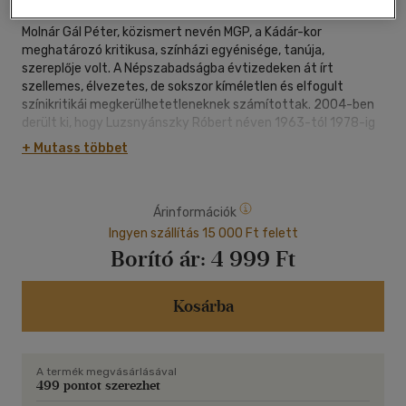
Molnár Gál Péter, közismert nevén MGP, a Kádár-kor
meghatározó kritikusa, színházi egyénisége, tanúja,
szereplője volt. A Népszabadságba évtizedeken át írt
szellemes, élvezetes, de sokszor kíméletlen és elfogult
színikritikái megkerülhetetleneknek számítottak. 2004-ben
derült ki, hogy Luzsnyánszky Róbert néven 1963-tól 1978-ig
az állambiztonság ügynökeként tevékenykedett. Az eset
+ Mutass többet
megrázta a színházi világot, ő pedig néhány hónap alatt
Coming out címmel megírta saját történetét
megzsarolásáról és ügynöki múltjáról. Emellett rendkívül
Árinformációk
színes, szórakoztató és tűpontos portrékat közöl
kortársakról, kollégákról, színészekről, rendezőkről, barátokról
Ingyen szállítás 15 000 Ft felett
és ellenségekről, sokakról azok közül, akikkel hosszú és gazdag
Borító ár:
4 999 Ft
élete során összeakadt. A szöveget keletkezése után végül
mégsem publikálta - most, másfél évtizeddel később,
magyarázó jegyzetekkel és annotált névmutatóval együtt
Kosárba
olvasható.
A termék megvásárlásával
499 pontot szerezhet