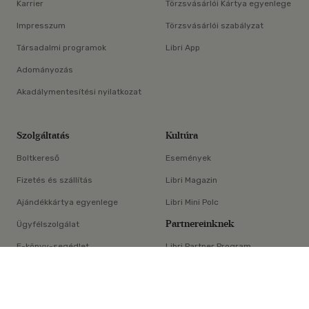
Karrier
Törzsvásárlói Kártya egyenlege
Impresszum
Törzsvásárlói szabályzat
Társadalmi programok
Libri App
Adományozás
Akadálymentesítési nyilatkozat
Szolgáltatás
Kultúra
Boltkereső
Események
Fizetés és szállítás
Libri Magazin
Ajándékkártya egyenlege
Libri Mini Polc
Partnereinknek
Ügyfélszolgálat
E-könyv-segédlet
Libri Partner Program
×
Elállási nyilatkozat
Médiaajánlat