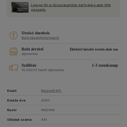
Legyen Ön is törzsvásárlónk, kártyájára akár 10%
visszajár.
Utolsó darabok
Bolti készletinformáció
Bolti átvétel
Elérhető készlet esetén akár ma
díjmentes
Szállítás
1-3 munkanap
15 000 Ft felett díjmentes
Kiadó
Magvető Kft.
Kiadás éve
2020
Nyelv
MAGYAR
Oldalak száma:
441