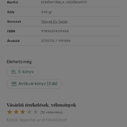
Borító
KEMÉNYTÁBLA, VÉDŐBORÍTÓ
Súly
542 gr
Sorozat
Tények És Tanúk
ISBN
9789631439984
Árukód
2735772 / 1191189
Elérhető még:
E-könyv
Antikvár könyv (3 db)
Vásárlói értékelések, vélemények
(12 vélemény)
Kérjük, lépjen be az értékeléshez!