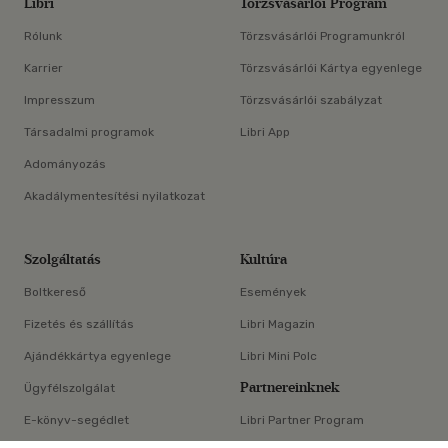
Libri
Törzsvásárlói Program
Rólunk
Törzsvásárlói Programunkról
Karrier
Törzsvásárlói Kártya egyenlege
Impresszum
Törzsvásárlói szabályzat
Társadalmi programok
Libri App
Adományozás
Akadálymentesítési nyilatkozat
Szolgáltatás
Kultúra
Boltkereső
Események
Fizetés és szállítás
Libri Magazin
Ajándékkártya egyenlege
Libri Mini Polc
Partnereinknek
Ügyfélszolgálat
E-könyv-segédlet
Libri Partner Program