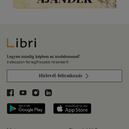
Libri
Legyen mindig képben az irodalommal!
Iratkozzon fel legfrissebb híreinkért!
Hírlevél-feliratkozás
Libri a Facebookon
Libri a Youtube-on
Libri az Instagramon
Libri a LinkedInen
Libri applikáció Szerezd meg: Google P
Libri applikáció 