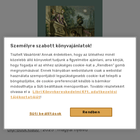
Személyre szabott könyvajánlatok!
Tisztelt Vásárlónk! Annak érdekében, hogy az ízléséhez minél
közelebb álló könyveket tudjunk a figyelmébe ajánlani, arra kérjük,
hogy fogadja el az ehhez szükséges cookie-kat a „Rendben” gomb
megnyomásával. Ennek hiányában weboldalunk csak a weboldal
használata szempontjából legszükségesebb cookie-kat telepíti a
böngészőjébe, de cookie-preferenciáit később is bármikor
módosíthatja a Süti beállítások menüpontban. További részletekért
olvassa el a
Libri Könyvkereskedelmi Kft. adatkezelési
tájékoztatóját
!
Beleolvasok
Kívánságlistához adom
Megosztom
Rendben
Süti beállítások
Digi-Book Kiadó
|
2025
|
magyar nyelvű