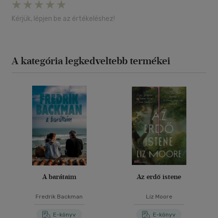
Kérjük, lépjen be az értékeléshez!
A kategória legkedveltebb termékei
A barátaim
Az erdő istene
Fredrik Backman
Liz Moore
E-könyv
E-könyv