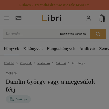
Kulacs / strandtáska most csak 1499 Ft!
Törzsvásárlói Kártya adatai
Részletes keresés
Könyvek
E-könyvek
Hangoskönyvek
Antikvár
Zene,
Főoldal
Könyvek
Irodalom
Színmű
Antológia
Moliere
Dandin György vagy a megcsúfolt
férj
E-könyv