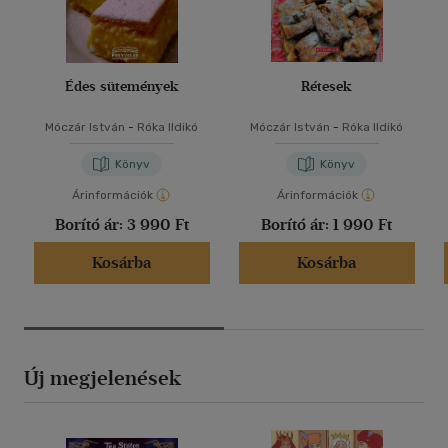
Édes sütemények
Rétesek
Móczár István
-
Róka Ildikó
Móczár István
-
Róka Ildikó
Könyv
Könyv
Árinformációk
Árinformációk
Borító ár:
3 990 Ft
Borító ár:
1 990 Ft
Kosárba
Kosárba
Új megjelenések