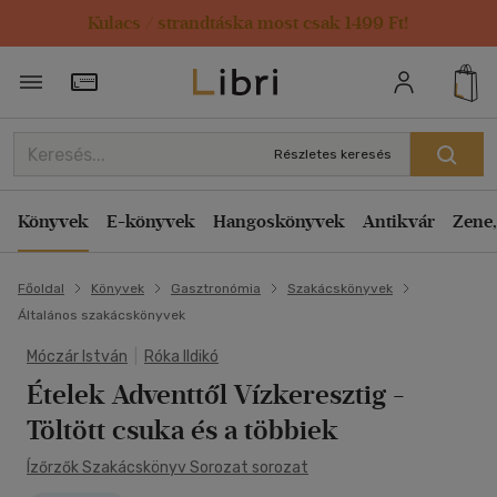
Kulacs / strandtáska most csak 1499 Ft!
Törzsvásárlói Kártya adatai
Részletes keresés
Könyvek
E-könyvek
Hangoskönyvek
Antikvár
Zene,
Főoldal
Könyvek
Gasztronómia
Szakácskönyvek
Általános szakácskönyvek
Móczár István
|
Róka Ildikó
Ételek Adventtől Vízkeresztig
-
Töltött csuka és a többiek
Ízőrzők Szakácskönyv Sorozat sorozat