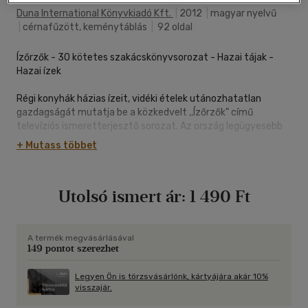
Duna International Könyvkiadó Kft.
|
2012
|
magyar nyelvű
|
cérnafűzött, keménytáblás
|
92 oldal
Ízőrzők - 30 kötetes szakácskönyvsorozat - Hazai tájak -
Hazai ízek
Régi konyhák házias ízeit, vidéki ételek utánozhatatlan
gazdagságát mutatja be a közkedvelt ,,Ízőrzők" című
televíziós ismeretterjesztő sorozat. Az ország legügyesebb
háziasszonyaitól és házigazdáitól könnyen kedvet
+ Mutass többet
kaphatnak, hogy meglepjék családjukat, barátaikat a régi idők
felejthetetlen ízeivel. Vendégváró falatok, egyszerű, gyorsan
elkészíthető, ízletes ételek, helyi különlegességek, hasznos
Utolsó ismert ár:
1 490 Ft
tanácsok egyaránt helyet kapnak a könyvekben.
Az első kötetben rögtön sok hasznos, jó ötletet kínálunk
Adventtől Vízkeresztig. A böjti időszak ételeitől az ünnepi
A termék megvásárlásával
149 pontot szerezhet
pulykasülteken, egészséges halételeken és süteményeken át
a szilveszteri sós perecig számos ,,ennivaló" érdekességet
találnak a könyvben.
Legyen Ön is törzsvásárlónk, kártyájára akár 10%
visszajár.