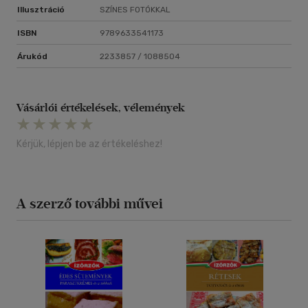
Illusztráció
SZÍNES FOTÓKKAL
ISBN
9789633541173
Árukód
2233857 / 1088504
Vásárlói értékelések, vélemények
Kérjük, lépjen be az értékeléshez!
A szerző további művei