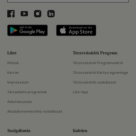
Libri a Facebookon
Libri a Youtube-on
Libri az Instagramon
Libri a LinkedInen
Libri applikáció Szerezd meg: Google P
Libri applikáció 
Libri
Törzsvásárlói Program
Rólunk
Törzsvásárlói Programunkról
Karrier
Törzsvásárlói Kártya egyenlege
Impresszum
Törzsvásárlói szabályzat
Társadalmi programok
Libri App
Adományozás
Akadálymentesítési nyilatkozat
Szolgáltatás
Kultúra