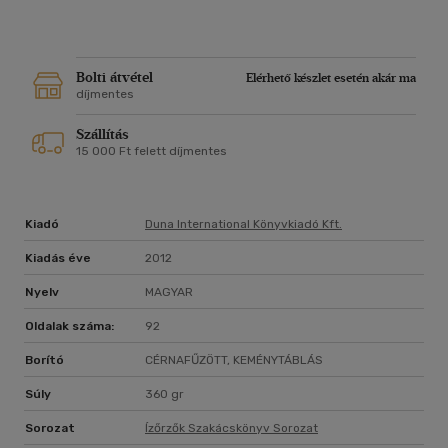
Bolti átvétel
Elérhető készlet esetén akár ma
díjmentes
Szállítás
15 000 Ft felett díjmentes
Kiadó
Duna International Könyvkiadó Kft.
Kiadás éve
2012
Nyelv
MAGYAR
Oldalak száma:
92
Borító
CÉRNAFŰZÖTT, KEMÉNYTÁBLÁS
Súly
360 gr
Sorozat
Ízőrzők Szakácskönyv Sorozat