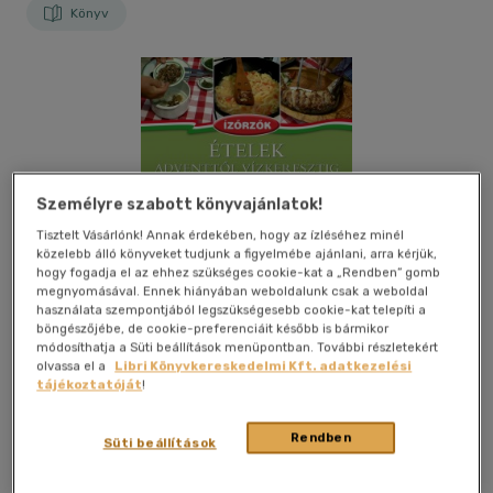
Könyv
Személyre szabott könyvajánlatok!
Tisztelt Vásárlónk! Annak érdekében, hogy az ízléséhez minél
közelebb álló könyveket tudjunk a figyelmébe ajánlani, arra kérjük,
hogy fogadja el az ehhez szükséges cookie-kat a „Rendben” gomb
megnyomásával. Ennek hiányában weboldalunk csak a weboldal
használata szempontjából legszükségesebb cookie-kat telepíti a
böngészőjébe, de cookie-preferenciáit később is bármikor
módosíthatja a Süti beállítások menüpontban. További részletekért
olvassa el a
Libri Könyvkereskedelmi Kft. adatkezelési
tájékoztatóját
!
Kívánságlistához adom
Megosztom
Rendben
Süti beállítások