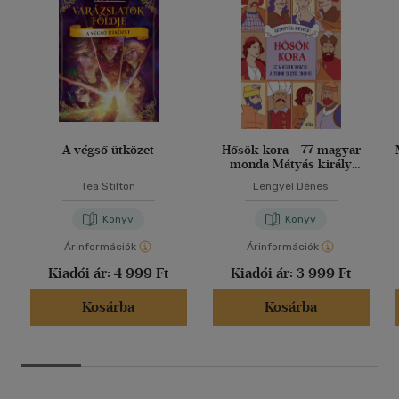
A végső ütközet
Hősök kora - 77 magyar
monda Mátyás király
korától 1848-ig
Tea Stilton
Lengyel Dénes
Könyv
Könyv
Árinformációk
Árinformációk
Kiadói ár:
4 999 Ft
Kiadói ár:
3 999 Ft
Kosárba
Kosárba