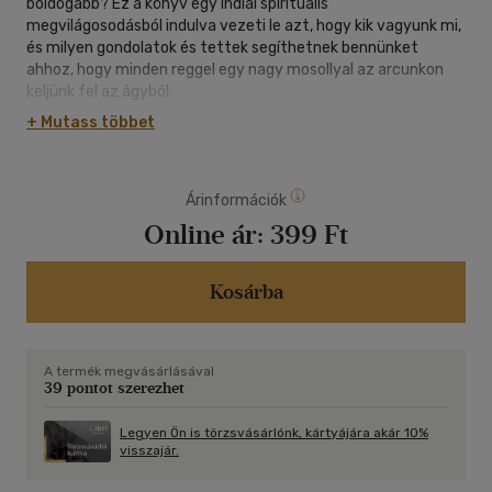
boldogabb? Ez a könyv egy indiai spirituális
megvilágosodásból indulva vezeti le azt, hogy kik vagyunk mi,
és milyen gondolatok és tettek segíthetnek bennünket
ahhoz, hogy minden reggel egy nagy mosollyal az arcunkon
keljünk fel az ágyból.
+ Mutass többet
Árinformációk
Online ár:
399 Ft
Kosárba
A termék megvásárlásával
39 pontot szerezhet
Legyen Ön is törzsvásárlónk, kártyájára akár 10%
visszajár.