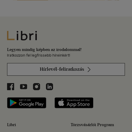
Libri
Legyen mindig képben az irodalommal!
Iratkozzon fel legfrissebb híreinkért!
Hírlevél-feliratkozás
Libri a Facebookon
Libri a Youtube-on
Libri az Instagramon
Libri a LinkedInen
Libri applikáció Szerezd meg: Google P
Libri applikáció 
Libri
Törzsvásárlói Program