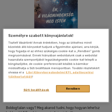
Személyre szabott könyvajánlatok!
Tisztelt Vásárlónk! Annak érdekében, hogy az ízléséhez minél
közelebb álló könyveket tudjunk a figyelmébe ajánlani, arra kérjük,
hogy fogadja el az ehhez szükséges cookie-kat a „Rendben” gomb
megnyomásával. Ennek hiányában weboldalunk csak a weboldal
használata szempontjából legszükségesebb cookie-kat telepíti a
böngészőjébe, de cookie-preferenciáit később is bármikor
módosíthatja a Süti beállítások menüpontban. További részletekért
olvassa el a
Libri Könyvkereskedelmi Kft. adatkezelési
tájékoztatóját
!
Beleolvasok
Kívánságlistához adom
Megosztom
Rendben
(1 vélemény)
Süti beállítások
Gábor Miskovics
|
2024
|
magyar nyelvű
Boldogtalan vagy? Meg akarod tudni, hogy hogyan lehetsz