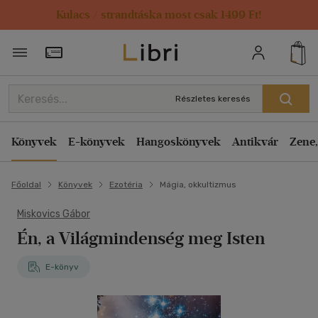
Kulacs / strandtáska most csak 1499 Ft!
Törzsvásárlói Kártya adatai
Részletes keresés
Könyvek
E-könyvek
Hangoskönyvek
Antikvár
Zene,
Főoldal
Könyvek
Ezotéria
Mágia, okkultizmus
Miskovics Gábor
Én, a Világmindenség meg Isten
E-könyv