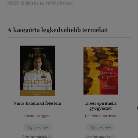
Kérjük, lépjen be az értékeléshez!
A kategória legkedveltebb termékei
Nincs hatalmad felettem
Tibeti spirituális
gyógyászat
David Goggins
Dr. Pema Dordzse
E-könyv
E-könyv
Árinformációk
Árinformációk