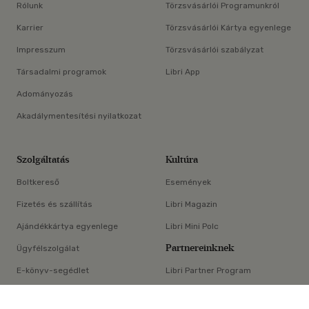
Rólunk
Törzsvásárlói Programunkról
Karrier
Törzsvásárlói Kártya egyenlege
Impresszum
Törzsvásárlói szabályzat
Társadalmi programok
Libri App
Adományozás
Akadálymentesítési nyilatkozat
Szolgáltatás
Kultúra
Boltkereső
Események
Fizetés és szállítás
Libri Magazin
Ajándékkártya egyenlege
Libri Mini Polc
Partnereinknek
Ügyfélszolgálat
E-könyv-segédlet
Libri Partner Program
×
Elállási nyilatkozat
Médiaajánlat