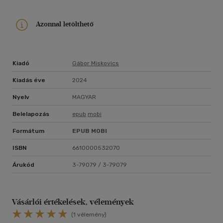
Azonnal letölthető
Kiadó
Gábor Miskovics
Kiadás éve
2024
Nyelv
MAGYAR
Belelapozás
epub
mobi
Formátum
EPUB
MOBI
ISBN
6610000532070
Árukód
3-79079 / 3-79079
Vásárlói értékelések, vélemények
(1 vélemény)