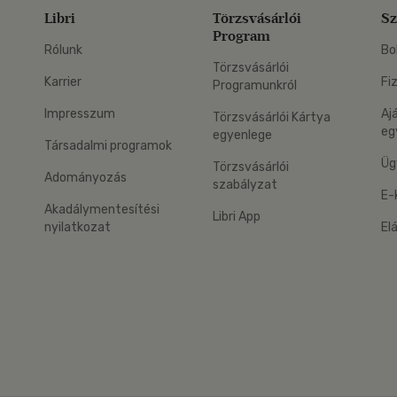
Libri
Törzsvásárlói
Sz
Program
Rólunk
Bo
Törzsvásárlói
Karrier
Fi
Programunkról
Impresszum
Aj
Törzsvásárlói Kártya
eg
egyenlege
Társadalmi programok
Üg
Törzsvásárlói
Adományozás
szabályzat
E-
Akadálymentesítési
Libri App
nyilatkozat
El
eg: Google Play
 applikáció Letölthető az App Store-ból