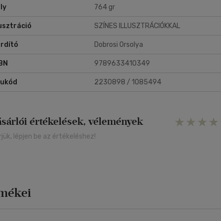
ly
764 gr
lusztráció
SZÍNES ILLUSZTRÁCIÓKKAL
rdító
Dobrosi Orsolya
BN
9789633410349
rukód
2230898 / 1085494
ásárlói értékelések, vélemények
rjük, lépjen be az értékeléshez!
rmékei