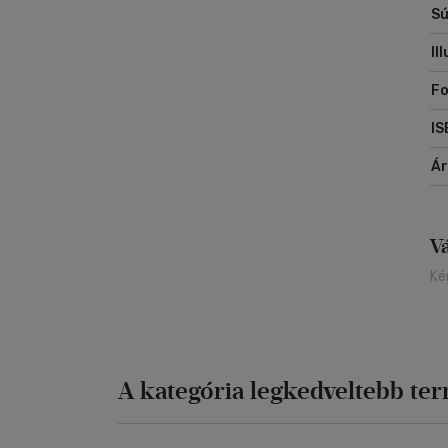
Sú
Il
Fo
IS
Á
V
Ké
A kategória legkedveltebb te