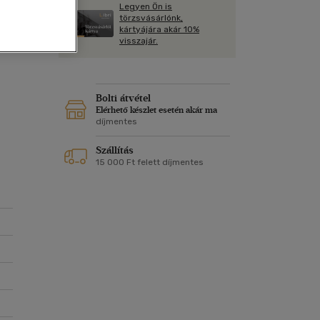
Kártya
Legyen Ön is
Vallás, mitológia
m
törzsvásárlónk,
Képeslap
kártyájára akár 10%
és Természet
visszajár.
yv
Naptár
k
Papír, írószer
ok
Bolti átvétel
Elérhető készlet esetén akár ma
díjmentes
Szállítás
15 000 Ft felett díjmentes