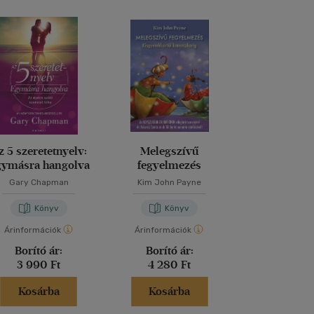
z 5 szeretetnyelv:
Melegszívű
Egyszer
gymásra hangolva
fegyelmezés
gyermek
Gary Chapman
Kim John Payne
Kim John P
Könyv
Könyv
Kön
Árinformációk
Árinformációk
Árinformáci
Borító ár:
Borító ár:
Borító 
3 990 Ft
4 280 Ft
4 280 
Kosárba
Kosárba
Kosár