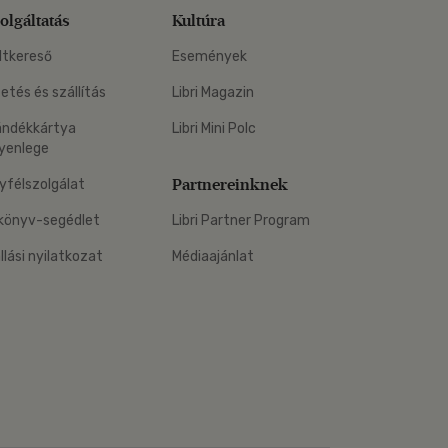
olgáltatás
Kultúra
ltkereső
Események
zetés és szállítás
Libri Magazin
ándékkártya
Libri Mini Polc
yenlege
Partnereinknek
yfélszolgálat
könyv-segédlet
Libri Partner Program
állási nyilatkozat
Médiaajánlat