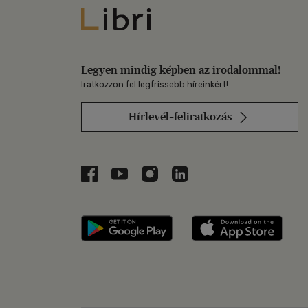
Libri
Legyen mindig képben az irodalommal!
Iratkozzon fel legfrissebb híreinkért!
Hírlevél-feliratkozás
Libri a Facebookon
Libri a Youtube-on
Libri az Instagramon
Libri a LinkedInen
Libri applikáció Szerezd m
Libri