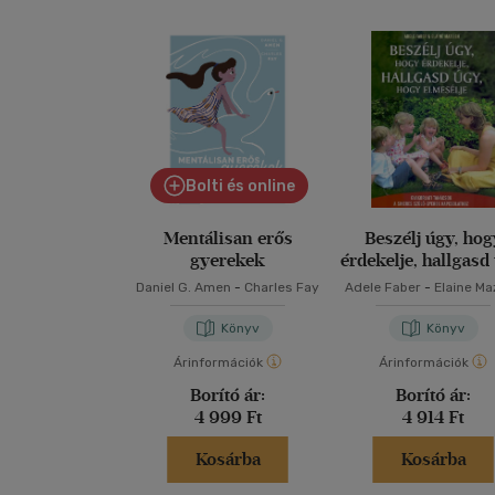
Bolti és online
Mentálisan erős
Beszélj úgy, hog
gyerekek
érdekelje, hallgasd
hogy elmesélje
Daniel G. Amen
-
Charles Fay
Adele Faber
-
Elaine Ma
Könyv
Könyv
Árinformációk
Árinformációk
Borító ár:
Borító ár:
4 999 Ft
4 914 Ft
Kosárba
Kosárba