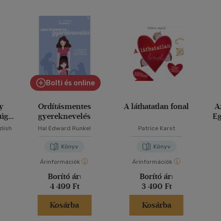
Bolti és online
y
Ordításmentes
A láthatatlan fonal
A
 úgy,
gyereknevelés
E
zlish
Hal Edward Runkel
Patrice Karst
Könyv
Könyv
Árinformációk
Árinformációk
Borító ár:
Borító ár:
4 499 Ft
3 490 Ft
Kosárba
Kosárba