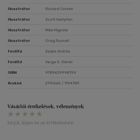
Illusztrátor
Richard Corben
Illusztrátor
Scott Hampton
Illusztrátor
Mike Mignola
Illusztrátor
Craig Russell
Fordító
Szabó András
Fordító
Varga G. Dániel
ISBN
9789639998759
Árukód
2741565 / 1194789
Vásárlói értékelések, vélemények
Kérjük, lépjen be az értékeléshez!