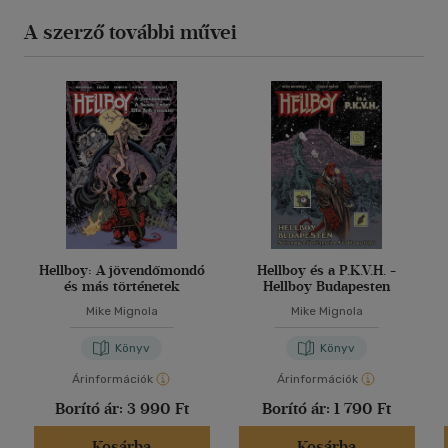
A szerző további művei
Hellboy: A jövendőmondó
Hellboy és a P.K.V.H. -
és más történetek
Hellboy Budapesten
Mike Mignola
Mike Mignola
Könyv
Könyv
Árinformációk
Árinformációk
Borító ár:
3 990 Ft
Borító ár:
1 790 Ft
Kosárba
Kosárba