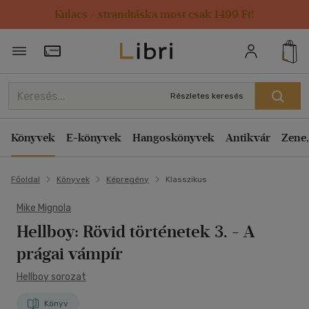
Kulacs / strandtáska most csak 1499 Ft!
Törzsvásárlói Kártya adatai
Részletes keresés
Könyvek
E-könyvek
Hangoskönyvek
Antikvár
Zene,
Főoldal
Könyvek
Képregény
Klasszikus
Mike Mignola
Hellboy: Rövid történetek 3.
- A
prágai vámpír
Hellboy sorozat
Könyv