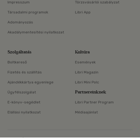
Impresszum
Törzsvásárlói szabályzat
Társadalmi programok
Libri App
Adományozás
Akadálymentesítési nyilatkozat
Szolgáltatás
Kultúra
Boltkereső
Események
Fizetés és szállítás
Libri Magazin
Ajándékkártya egyenlege
Libri Mini Polc
Partnereinknek
Ügyfélszolgálat
E-könyv-segédlet
Libri Partner Program
Elállási nyilatkozat
Médiaajánlat
ÁSZF
Adatvédelem
Oldaltérkép
Süti beállítások