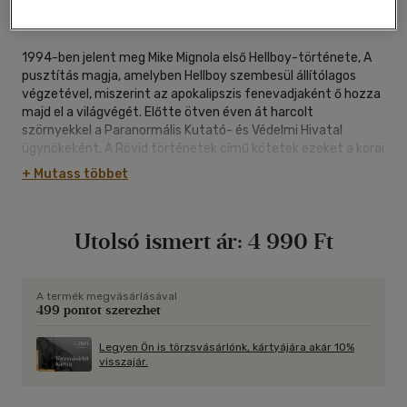
168 oldal
1994-ben jelent meg Mike Mignola első Hellboy-története, A
pusztítás magja, amelyben Hellboy szembesül állítólagos
végzetével, miszerint az apokalipszis fenevadjaként ő hozza
majd el a világvégét. Előtte ötven éven át harcolt
szörnyekkel a Paranormális Kutató- és Védelmi Hivatal
ügynökeként. A Rövid történetek című kötetek ezeket a korai
kalandokat mutatják be.
+ Mutass többet
A Rövid történetek harmadik kötete tartalmazza A hidra és
az oroszlán,
A troll boszorkány, A Baba Jaga, az Alszik és halott, a Fejek, a
Utolsó ismert ár:
4 990 Ft
Viszlát, Tod úr!, A Vârcolac, A prágai vámpír, A pokol
menyasszonya és A Whittier-örökség című történeteket.
A termék megvásárlásával
499 pontot szerezhet
Legyen Ön is törzsvásárlónk, kártyájára akár 10%
visszajár.