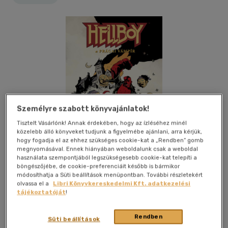
Személyre szabott könyvajánlatok!
Tisztelt Vásárlónk! Annak érdekében, hogy az ízléséhez minél
közelebb álló könyveket tudjunk a figyelmébe ajánlani, arra kérjük,
hogy fogadja el az ehhez szükséges cookie-kat a „Rendben” gomb
megnyomásával. Ennek hiányában weboldalunk csak a weboldal
használata szempontjából legszükségesebb cookie-kat telepíti a
böngészőjébe, de cookie-preferenciáit később is bármikor
módosíthatja a Süti beállítások menüpontban. További részletekért
olvassa el a
Libri Könyvkereskedelmi Kft. adatkezelési
Kívánságlistához adom
Megosztom
tájékoztatóját
!
Rendben
Süti beállítások
Vad Virágok Kiadó Kft.
|
2020
|
magyar nyelvű
|
kartonált
|