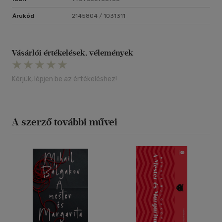
Árukód
2145804 / 1031311
Vásárlói értékelések, vélemények
Kérjük, lépjen be az értékeléshez!
A szerző további művei