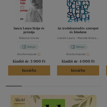
Iancu Laura lírája és
Az irodalomtudós szerepei
prózája
és feladatai
Bakonyi István
László Laura
-
Maczák Ibolya
-
Molnár Krisztina
-
Pataky
Adrienn
Könyv
Könyv
Árinformációk
Árinformációk
Kiadói ár:
3 900 Ft
Kiadói ár:
4 000 Ft
Kosárba
Kosárba