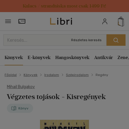
Kulacs / strandtáska most csak 1499 Ft!
Törzsvásárlói Kártya adatai
Részletes keresés
Könyvek
E-könyvek
Hangoskönyvek
Antikvár
Zene,
Főoldal
Könyvek
Irodalom
Szépirodalom
Regény
Mihail Bulgakov
Végzetes tojások
- Kisregények
Könyv