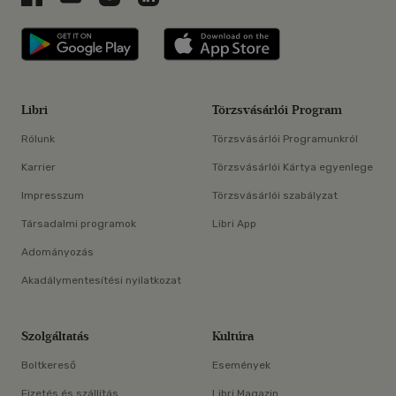
Libri applikáció Szerezd meg: Google P
Libri applikáció 
Libri
Törzsvásárlói Program
Rólunk
Törzsvásárlói Programunkról
Karrier
Törzsvásárlói Kártya egyenlege
Impresszum
Törzsvásárlói szabályzat
Társadalmi programok
Libri App
Adományozás
Akadálymentesítési nyilatkozat
Szolgáltatás
Kultúra
Boltkereső
Események
Fizetés és szállítás
Libri Magazin