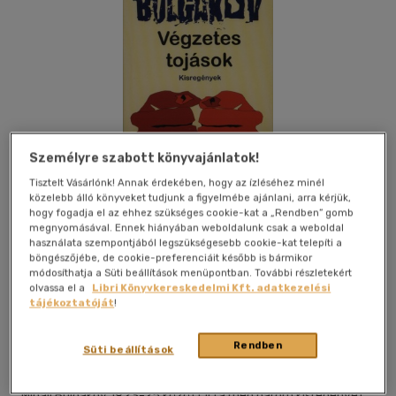
Személyre szabott könyvajánlatok!
Tisztelt Vásárlónk! Annak érdekében, hogy az ízléséhez minél
közelebb álló könyveket tudjunk a figyelmébe ajánlani, arra kérjük,
hogy fogadja el az ehhez szükséges cookie-kat a „Rendben” gomb
megnyomásával. Ennek hiányában weboldalunk csak a weboldal
használata szempontjából legszükségesebb cookie-kat telepíti a
böngészőjébe, de cookie-preferenciáit később is bármikor
módosíthatja a Süti beállítások menüpontban. További részletekért
Kívánságlistához adom
Megosztom
olvassa el a
Libri Könyvkereskedelmi Kft. adatkezelési
tájékoztatóját
!
Európa Könyvkiadó Kft.
|
2008
|
magyar nyelvű
Rendben
Süti beállítások
|
keménytábla, védőborító
|
298 oldal
Mihail Bulgakov 1923-25 között írta meg három kisregényét,