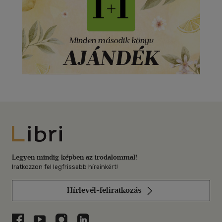
Libri
Legyen mindig képben az irodalommal!
Iratkozzon fel legfrissebb híreinkért!
Hírlevél-feliratkozás
Libri a Facebookon
Libri a Youtube-on
Libri az Instagramon
Libri a LinkedInen