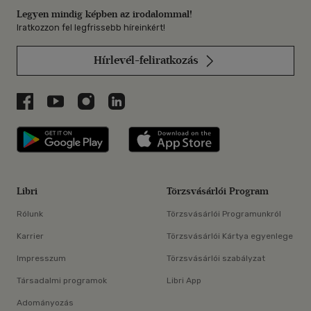
Legyen mindig képben az irodalommal!
Iratkozzon fel legfrissebb híreinkért!
Hírlevél-feliratkozás
Libri a Facebookon
Libri a Youtube-on
Libri az Instagramon
Libri a LinkedInen
Libri applikáció Szerezd meg: Google P
Libri applikáció 
Libri
Törzsvásárlói Program
Rólunk
Törzsvásárlói Programunkról
Karrier
Törzsvásárlói Kártya egyenlege
Impresszum
Törzsvásárlói szabályzat
Társadalmi programok
Libri App
Adományozás