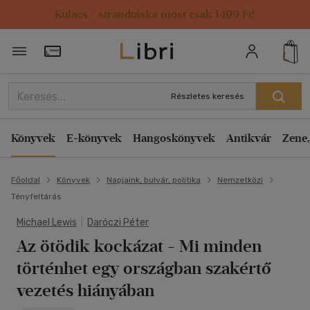
Kulacs / strandtáska most csak 1499 Ft!
Törzsvásárlói Kártya adatai
Részletes keresés
Könyvek
E-könyvek
Hangoskönyvek
Antikvár
Zene,
Főoldal
Könyvek
Napjaink, bulvár, politika
Nemzetközi
Tényfeltárás
Michael Lewis
|
Daróczi Péter
Az ötödik kockázat
- Mi minden
történhet egy országban szakértő
vezetés hiányában