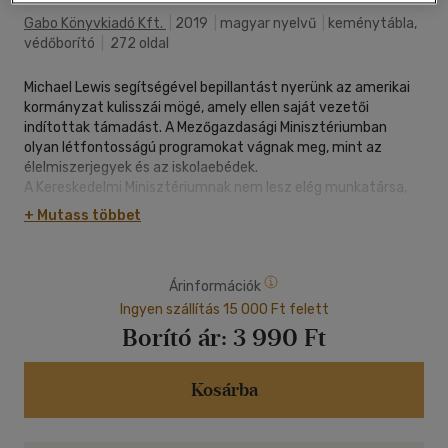
Gabo Könyvkiadó Kft.
|
2019
|
magyar nyelvű
|
keménytábla,
védőborító
|
272 oldal
Michael Lewis segítségével bepillantást nyerünk az amerikai
kormányzat kulisszái mögé, amely ellen saját vezetői
indítottak támadást. A Mezőgazdasági Minisztériumban
olyan létfontosságú programokat vágnak meg, mint az
élelmiszerjegyek és az iskolaebédek.
A Kereskedelmi Minisztériumnak nem lesz elég munkatársa,
hogy megfelelően levezényelje a 2020-as népszámlálást. Az
+ Mutass többet
Energiaminisztériumban, ahol a nemzetközi nukleáris
kockázattal foglalkoznak, nem világos, hogy lesz-e elég
felügyelő, aki nyomon követi és lokalizálja a feketepiaci
Árinformációk
urániumot, megelőzve a terroristákat.
Ingyen szállítás 15 000 Ft felett
A szándékos tudatlanság szerepet játszik ezekben a
Borító ár:
3 990 Ft
fenyegető katasztrófákban.
Ha maximalizálni akarjuk a rövid távú nyereséget
a hosszú távú költségekre való tekintet nélkül­, jobban járunk,
Kosárba
ha nem ismerjük a költségeket. Ha meg akarjuk őrizni a
személyes immunitásunkat a nehéz problémákkal szemben,
jobb meg sem érteni a problémákat. Van a tudatlanságnak