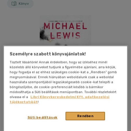
Könyv
Személyre szabott könyvajánlatok!
Tisztelt Vásárlónk! Annak érdekében, hogy az ízléséhez minél
közelebb álló könyveket tudjunk a figyelmébe ajánlani, arra kérjük,
hogy fogadja el az ehhez szükséges cookie-kat a „Rendben” gomb
megnyomásával. Ennek hiányában weboldalunk csak a weboldal
használata szempontjából legszükségesebb cookie-kat telepíti a
böngészőjébe, de cookie-preferenciáit később is bármikor
módosíthatja a Süti beállítások menüpontban. További részletekért
olvassa el a
Libri Könyvkereskedelmi Kft. adatkezelési
tájékoztatóját
!
Kívánságlistához adom
Megosztom
Rendben
Süti beállítások
(1 vélemény)