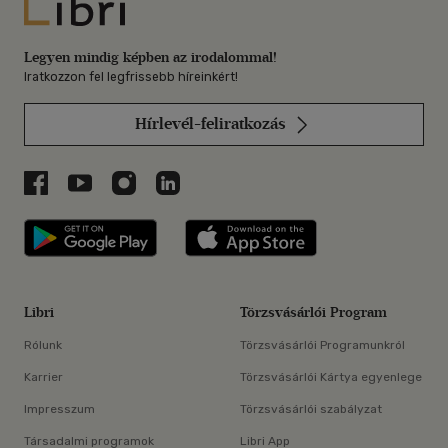
Libri
Legyen mindig képben az irodalommal!
Iratkozzon fel legfrissebb híreinkért!
Hírlevél-feliratkozás
Libri a Facebookon
Libri a Youtube-on
Libri az Instagramon
Libri a LinkedInen
Libri applikáció Szerezd meg: Google P
Libri applikáció 
Libri
Törzsvásárlói Program
Rólunk
Törzsvásárlói Programunkról
Karrier
Törzsvásárlói Kártya egyenlege
Impresszum
Törzsvásárlói szabályzat
Társadalmi programok
Libri App