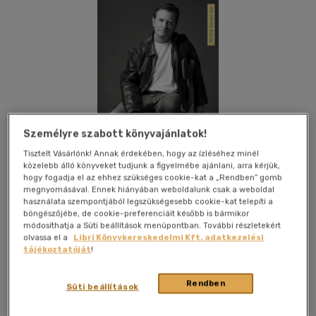
Személyre szabott könyvajánlatok!
Tisztelt Vásárlónk! Annak érdekében, hogy az ízléséhez minél
közelebb álló könyveket tudjunk a figyelmébe ajánlani, arra kérjük,
hogy fogadja el az ehhez szükséges cookie-kat a „Rendben” gomb
megnyomásával. Ennek hiányában weboldalunk csak a weboldal
használata szempontjából legszükségesebb cookie-kat telepíti a
böngészőjébe, de cookie-preferenciáit később is bármikor
módosíthatja a Süti beállítások menüpontban. További részletekért
olvassa el a
Libri Könyvkereskedelmi Kft. adatkezelési
Kívánságlistához adom
Megosztom
tájékoztatóját
!
(3 vélemény)
Rendben
Süti beállítások
Művelt Nép Könyvkiadó
|
2021
|
magyar nyelvű
|
puhatáblás
|
318 oldal