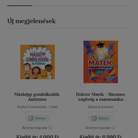
Új megjelenések
Másképp gondolkodók:
Doktor Matek - Hasznos
Autizmus
segítség a matematika
tanulásához
Katia Fredriksen
-
Yael
Slánicz Katalin
Rothman
Könyv
Könyv
Árinformációk
Árinformációk
Kiadói ár:
4 000 Ft
Kiadói ár:
6 990 Ft