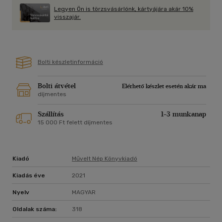
egészségről, korosodásról, a család és a barátok erőt adó
Legyen Ön is törzsvásárlónk, kártyájára akár 10%
támogatásáról, és arról, hogy az idő észlelése milyen hatással
visszajár.
van arra, ahogy a mulandósághoz viszonyulunk.
Elmélyült és megindító alkotás, amit mindvégig áthat a
Michael J. Foxra jellemző humor.
Bolti készletinformáció
A könyv útmutató gondolatokat ébreszt bennünk a magunk
életével, szerelmeivel, veszteségeinkkel és újrakezdéseinkkel,
Bolti átvétel
Elérhető készlet esetén akár ma
és a szeretet mindent legyőző erejével kapcsolatban.
díjmentes
Szállítás
1-3 munkanap
15 000 Ft felett díjmentes
Kiadó
Művelt Nép Könyvkiadó
Kiadás éve
2021
Nyelv
MAGYAR
Oldalak száma:
318