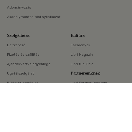
Adományozás
Akadálymentesítési nyilatkozat
Szolgáltatás
Kultúra
Boltkereső
Események
Fizetés és szállítás
Libri Magazin
Ajándékkártya egyenlege
Libri Mini Polc
Partnereinknek
Ügyfélszolgálat
E-könyv-segédlet
Libri Partner Program
×
Elállási nyilatkozat
Médiaajánlat
ÁSZF
Adatvédelem
Oldaltérkép
Süti beállítások
© Libri Könyvkereskedelmi Kft. Minden jog fenntartva!