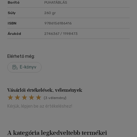
Borító
PUHATÁBLÁS
Súly
260 gr
ISBN
9786156186416
Árukód
2746367 / 1198473
Elérhető még:
E-könyv
Vásárlói értékelések, vélemények
(3 vélemény)
Kérjük, lépjen be az értékeléshez!
A kategória legkedveltebb termékei