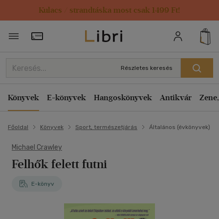
Kulacs / strandtáska most csak 1499 Ft!
Törzsvásárlói Kártya adatai
Részletes keresés
Könyvek
E-könyvek
Hangoskönyvek
Antikvár
Zene,
Főoldal
Könyvek
Sport, természetjárás
Általános (évkönyvek)
Michael Crawley
Felhők felett futni
E-könyv