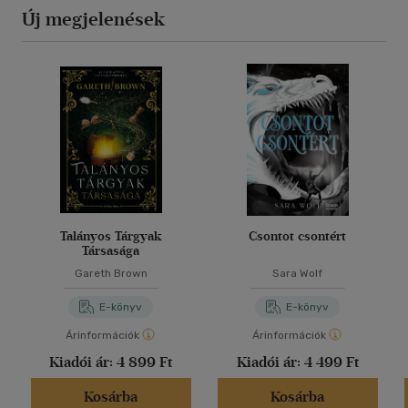
Új megjelenések
Talányos Tárgyak
Csontot csontért
Társasága
Gareth Brown
Sara Wolf
E-könyv
E-könyv
Árinformációk
Árinformációk
Kiadói ár:
4 899 Ft
Kiadói ár:
4 499 Ft
Kosárba
Kosárba