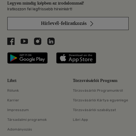
Legyen mindig képben az irodalommal!
Iratkozzon fel legfrissebb híreinkért!
Hírlevél-feliratkozás
Libri a Facebookon
Libri a Youtube-on
Libri az Instagramon
Libri a LinkedInen
Libri applikáció Szerezd meg: Google P
Libri applikáció 
Libri
Törzsvásárlói Program
Rólunk
Törzsvásárlói Programunkról
Karrier
Törzsvásárlói Kártya egyenlege
Impresszum
Törzsvásárlói szabályzat
Társadalmi programok
Libri App
Adományozás