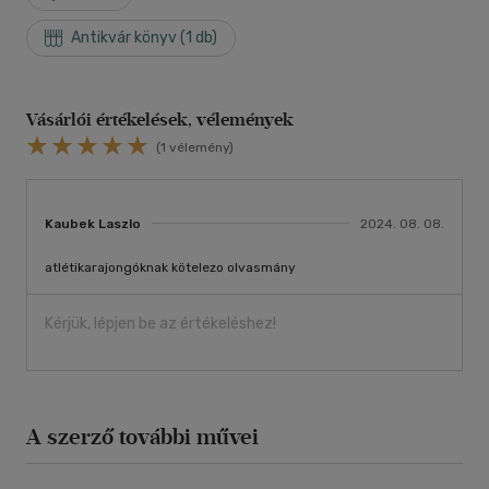
Antikvár könyv (1 db)
Vásárlói értékelések, vélemények
(1 vélemény)
Kaubek Laszlo
2024. 08. 08.
atlétikarajongóknak kötelezo olvasmány
Kérjük, lépjen be az értékeléshez!
A szerző további művei