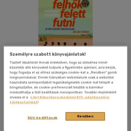
Személyre szabott könyvajánlatok!
Tisztelt Vásárlónk! Annak érdekében, hogy az ízléséhez minél
közelebb álló könyveket tudjunk a figyelmébe ajánlani, arra kérjük,
hogy fogadja el az ehhez szükséges cookie-kat a „Rendben” gomb
megnyomásával. Ennek hiányában weboldalunk csak a weboldal
használata szempontjából legszükségesebb cookie-kat telepíti a
böngészőjébe, de cookie-preferenciáit később is bármikor
Beleolvasok
Kívánságlistához adom
Megosztom
módosíthatja a Süti beállítások menüpontban. További részletekért
olvassa el a
Libri Könyvkereskedelmi Kft. adatkezelési
tájékoztatóját
!
(1 vélemény)
Park Könyvkiadó
|
2022
|
magyar nyelvű
Rendben
Süti beállítások
,,A futás szívét és lelkét Etiópiában találod, és ebből a