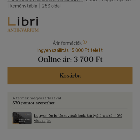
|
keménytábla
|
253 oldal
Árinformációk
Ingyen szállítás 15 000 Ft felett
Online ár:
3 700 Ft
Kosárba
A termék megvásárlásával
370 pontot szerezhet
Legyen Ön is törzsvásárlónk, kártyájára akár 10%
visszajár.