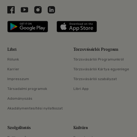
Libri a Facebookon
Libri a Youtube-on
Libri az Instagramon
Libri a LinkedInen
Libri applikáció Szerezd meg: Google P
Libri applikáció 
Libri
Törzsvásárlói Program
Rólunk
Törzsvásárlói Programunkról
Karrier
Törzsvásárlói Kártya egyenlege
Impresszum
Törzsvásárlói szabályzat
Társadalmi programok
Libri App
Adományozás
Akadálymentesítési nyilatkozat
Szolgáltatás
Kultúra