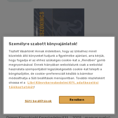
Személyre szabott könyvajánlatok!
Tisztelt Vásárlónk! Annak érdekében, hogy az ízléséhez minél
közelebb álló könyveket tudjunk a figyelmébe ajánlani, arra kérjük,
hogy fogadja el az ehhez szükséges cookie-kat a „Rendben” gomb
megnyomásával. Ennek hiányában weboldalunk csak a weboldal
használata szempontjából legszükségesebb cookie-kat telepíti a
böngészőjébe, de cookie-preferenciáit később is bármikor
módosíthatja a Süti beállítások menüpontban. További részletekért
olvassa el a
Libri Könyvkereskedelmi Kft. adatkezelési
tájékoztatóját
!
Kívánságlistához adom
Megosztom
Rendben
Süti beállítások
Grimm Könyvkiadó Kereskedelmi Kft.
|
2005
|
magyar nyelvű