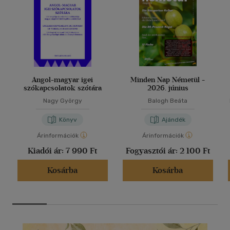
Angol-magyar igei
Minden Nap Németül -
szókapcsolatok szótára
2026. június
Nagy György
Balogh Beáta
Könyv
Ajándék
Árinformációk
Árinformációk
Kiadói ár:
7 990 Ft
Fogyasztói ár:
2 100 Ft
Kosárba
Kosárba