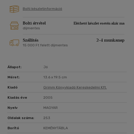
Bolti készletinformáció
Bolti átvétel
Elérhető készlet esetén akár ma
díjmentes
Szállítás
2-4 munkanap
15 000 Ft felett díjmentes
Állapot:
Jó
Méret:
13.6 x 19.5 cm
Kiadó
Grimm Könyvkiadó Kereskedelmi Kft.
Kiadás éve
2005
Nyelv
MAGYAR
Oldalak száma:
253
Borító
KEMÉNYTÁBLA