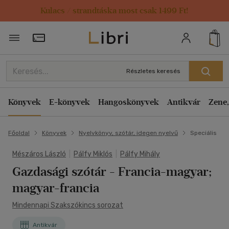
Kulacs / strandtáska most csak 1499 Ft!
Törzsvásárlói Kártya adatai
Részletes keresés
Könyvek
E-könyvek
Hangoskönyvek
Antikvár
Zene,
Főoldal
Könyvek
Nyelvkönyv, szótár, idegen nyelvű
Speciális
Mészáros László
|
Pálfy Miklós
|
Pálfy Mihály
Gazdasági szótár
- Francia-magyar;
magyar-francia
Mindennapi Szakszókincs sorozat
Antikvár