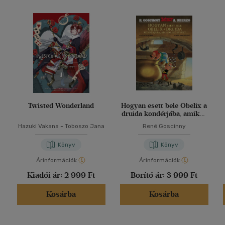
Twisted Wonderland
Hogyan esett bele Obelix a
druida kondérjába, amikor
kicsi volt
Hazuki Vakana
-
Toboszo Jana
René Goscinny
Könyv
Könyv
Árinformációk
Árinformációk
Kiadói ár:
2 999 Ft
Borító ár:
3 999 Ft
Kosárba
Kosárba