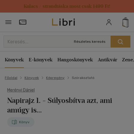
Kulacs / strandtáska most csak 1499 Ft!
Törzsvásárlói Kártya adatai
Részletes keresés
Könyvek
E-könyvek
Hangoskönyvek
Antikvár
Zene,
Főoldal
Könyvek
Képregény
Szórakoztató
Merényi Dániel
Napirajz 1.
- Súlyosbítva azt, ami
amúgy is...
Könyv