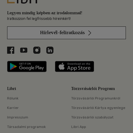
Legyen mindig képben az irodalommal!
Iratkozzon fel legfrissebb híreinkért!
Hírlevél-feliratkozás
Libri a Facebookon
Libri a Youtube-on
Libri az Instagramon
Libri a LinkedInen
Libri applikáció Szerezd meg: Google P
Libri applikáció 
Libri
Törzsvásárlói Program
Rólunk
Törzsvásárlói Programunkról
Karrier
Törzsvásárlói Kártya egyenlege
Impresszum
Törzsvásárlói szabályzat
Társadalmi programok
Libri App