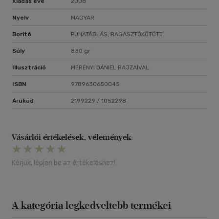
Kiadás éve
2008
Nyelv
MAGYAR
Borító
PUHATÁBLÁS, RAGASZTÓKÖTÖTT
Súly
830 gr
Illusztráció
MERÉNYI DÁNIEL RAJZAIVAL
ISBN
9789630650045
Árukód
2199229 / 1052298
Vásárlói értékelések, vélemények
Kérjük, lépjen be az értékeléshez!
A kategória legkedveltebb termékei