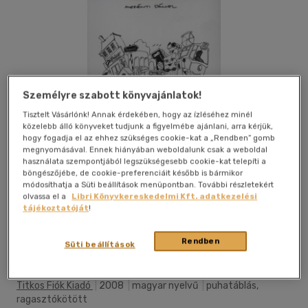
Személyre szabott könyvajánlatok!
Tisztelt Vásárlónk! Annak érdekében, hogy az ízléséhez minél
közelebb álló könyveket tudjunk a figyelmébe ajánlani, arra kérjük,
hogy fogadja el az ehhez szükséges cookie-kat a „Rendben” gomb
megnyomásával. Ennek hiányában weboldalunk csak a weboldal
használata szempontjából legszükségesebb cookie-kat telepíti a
böngészőjébe, de cookie-preferenciáit később is bármikor
módosíthatja a Süti beállítások menüpontban. További részletekért
olvassa el a
Libri Könyvkereskedelmi Kft. adatkezelési
tájékoztatóját
!
Kívánságlistához adom
Megosztom
Rendben
Süti beállítások
Titkos Fiók Kiadó
|
2008
|
magyar nyelvű
|
puhatáblás,
ragasztókötött