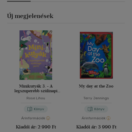
Új megjelenések
Minikutyák 3. - A
My day at the Zoo
legszuperebb szülinapi
parti
Rose Lihou
Terry Jennings
Könyv
Könyv
Árinformációk
Árinformációk
Kiadói ár:
2 990 Ft
Kiadói ár:
3 990 Ft