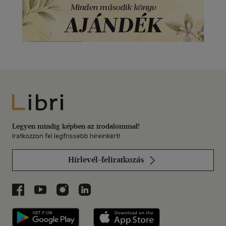
Libri
Legyen mindig képben az irodalommal!
Iratkozzon fel legfrissebb híreinkért!
Hírlevél-feliratkozás
Libri a Facebookon
Libri a Youtube-on
Libri az Instagramon
Libri a LinkedInen
Libri applikáció Szerezd meg: Google P
Libri applikáció 