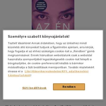
Személyre szabott könyvajánlatok!
Tisztelt Vásárlónk! Annak érdekében, hogy az ízléséhez minél
közelebb álló könyveket tudjunk a figyelmébe ajánlani, arra kérjük,
hogy fogadja el az ehhez szükséges cookie-kat a „Rendben” gomb
megnyomásával. Ennek hiányában weboldalunk csak a weboldal
használata szempontjából legszükségesebb cookie-kat telepíti a
böngészőjébe, de cookie-preferenciáit később is bármikor
módosíthatja a Süti beállítások menüpontban. További részletekért
olvassa el a
Libri Könyvkereskedelmi Kft. adatkezelési
tájékoztatóját
!
Beleolvasok
Kívánságlistához adom
Megosztom
Rendben
Süti beállítások
(5 vélemény)
Menő Könyvek
|
2022
|
magyar nyelvű