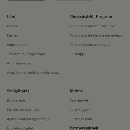
Libri
Törzsvásárlói Program
Rólunk
Törzsvásárlói Programunkról
Karrier
Törzsvásárlói Kártya egyenlege
Impresszum
Törzsvásárlói szabályzat
Társadalmi programok
Libri App
Adományozás
Akadálymentesítési nyilatkozat
Szolgáltatás
Kultúra
Boltkereső
Események
Fizetés és szállítás
Libri Magazin
Ajándékkártya egyenlege
Libri Mini Polc
Partnereinknek
Ügyfélszolgálat