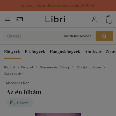
Kulacs / strandtáska most csak 1499 Ft!
Törzsvásárlói Kártya adatai
Részletes keresés
Könyvek
E-könyvek
Hangoskönyvek
Antikvár
Zene,
Főoldal
Könyvek
Gyermek és ifjúsági
Ifjúsági irodalom
Szépirodalom
Mercedes Ron
Az én hibám
E-könyv