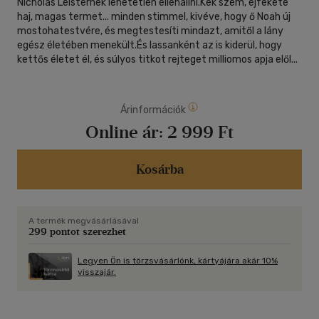
Nicholas Leisternek lehetetlen ellenállni.Kék szem, éjfekete
haj, magas termet... minden stimmel, kivéve, hogy ő Noah új
mostohatestvére, és megtestesíti mindazt, amitől a lány
egész életében menekült.És lassanként az is kiderül, hogy
kettős életet él, és súlyos titkot rejteget milliomos apja elől...
Árinformációk
Online ár:
2 999 Ft
Kosárba
A termék megvásárlásával
299 pontot szerezhet
Legyen Ön is törzsvásárlónk, kártyájára akár 10%
visszajár.