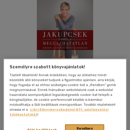
Személyre szabott könyvajánlatok!
Tisztelt Vásárlónk! Annak érdekében, hogy az ízléséhez minél
közelebb álló könyveket tudjunk a figyelmébe ajánlani, arra kérjük,
hogy fogadja el az ehhez szükséges cookie-kat a „Rendben” gomb
megnyomásával. Ennek hiányában weboldalunk csak a weboldal
használata szempontjából legszükségesebb cookie-kat telepíti a
Beleolvasok
Kívánságlistához adom
Megosztom
böngészőjébe, de cookie-preferenciáit később is bármikor
módosíthatja a Süti beállítások menüpontban. További részletekért
olvassa el a
Libri Könyvkereskedelmi Kft. adatkezelési
(2 vélemény)
tájékoztatóját
!
Jaffa Kiadó És Kereskedelmi Kft
|
2016
|
magyar nyelvű
|
keménytábla
|
301 oldal
Rendben
Süti beállítások