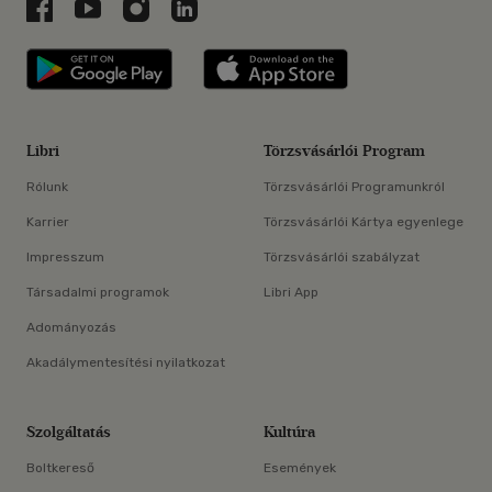
Libri a Facebookon
Libri a Youtube-on
Libri az Instagramon
Libri a LinkedInen
Libri applikáció Szerezd meg: Google P
Libri applikáció 
Libri
Törzsvásárlói Program
Rólunk
Törzsvásárlói Programunkról
Karrier
Törzsvásárlói Kártya egyenlege
Impresszum
Törzsvásárlói szabályzat
Társadalmi programok
Libri App
Adományozás
Akadálymentesítési nyilatkozat
Szolgáltatás
Kultúra
Boltkereső
Események