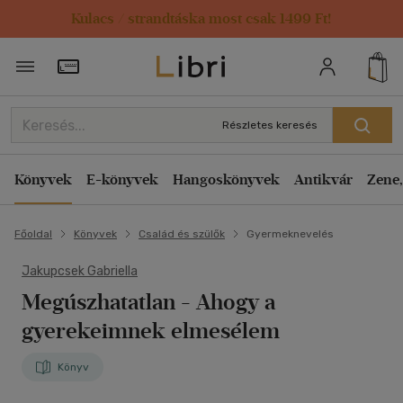
Kulacs / strandtáska most csak 1499 Ft!
Törzsvásárlói Kártya adatai
Részletes keresés
Könyvek
E-könyvek
Hangoskönyvek
Antikvár
Zene,
Főoldal
Könyvek
Család és szülők
Gyermeknevelés
Jakupcsek Gabriella
Megúszhatatlan
- Ahogy a
gyerekeimnek elmesélem
Könyv