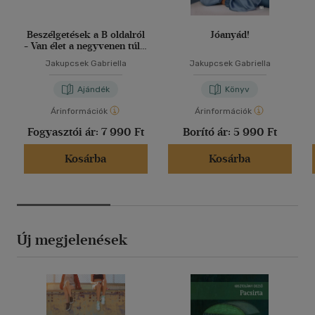
Beszélgetések a B oldalról
Jóanyád!
- Van élet a negyvenen túl -
Kártya
Jakupcsek Gabriella
Jakupcsek Gabriella
Ajándék
Könyv
Árinformációk
Árinformációk
Fogyasztói ár:
7 990 Ft
Borító ár:
5 990 Ft
Kosárba
Kosárba
Új megjelenések