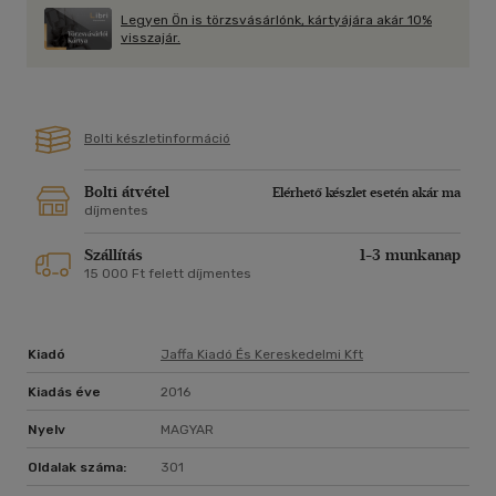
végleges válaszokat, nem nyújt megoldásokat, hanem közös
Legyen Ön is törzsvásárlónk, kártyájára akár 10%
gondolkodásra hívja az olvasót: hogyan magyarázzuk el a
visszajár.
gyerekeinknek az élet dolgait, melyeket olykor mi magunk is
nehezen értünk?
Bolti készletinformáció
Bolti átvétel
Elérhető készlet esetén akár ma
díjmentes
Szállítás
1-3 munkanap
15 000 Ft felett díjmentes
Kiadó
Jaffa Kiadó És Kereskedelmi Kft
Kiadás éve
2016
Nyelv
MAGYAR
Oldalak száma:
301