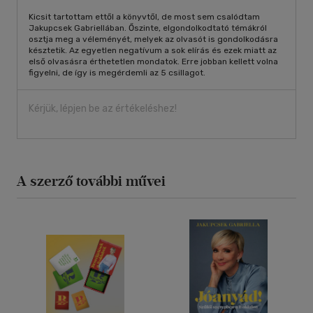
Kicsit tartottam ettől a könyvtől, de most sem csalódtam
Jakupcsek Gabriellában. Őszinte, elgondolkodtató témákról
osztja meg a véleményét, melyek az olvasót is gondolkodásra
késztetik. Az egyetlen negatívum a sok elírás és ezek miatt az
első olvasásra érthetetlen mondatok. Erre jobban kellett volna
figyelni, de így is megérdemli az 5 csillagot.
Kérjük, lépjen be az értékeléshez!
A szerző további művei