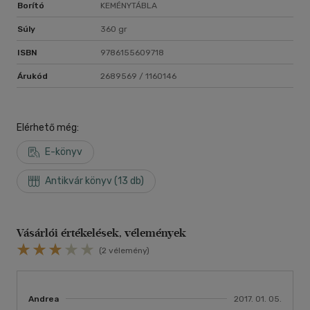
Borító
KEMÉNYTÁBLA
Súly
360 gr
ISBN
9786155609718
Árukód
2689569 / 1160146
Elérhető még:
E-könyv
Antikvár könyv (13 db)
Vásárlói értékelések, vélemények
(2 vélemény)
Andrea
2017. 01. 05.