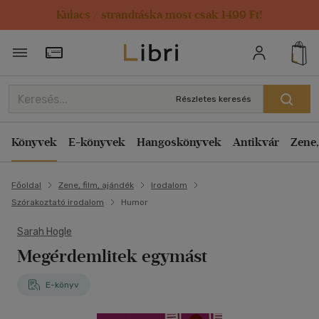
Kulacs / strandtáska most csak 1499 Ft!
Törzsvásárlói Kártya adatai
Részletes keresés
Könyvek
E-könyvek
Hangoskönyvek
Antikvár
Zene,
Főoldal
Zene, film, ajándék
Irodalom
Szórakoztató irodalom
Humor
Sarah Hogle
Megérdemlitek egymást
E-könyv