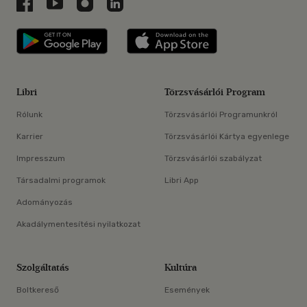
Libri a Facebookon
Libri a Youtube-on
Libri az Instagramon
Libri a LinkedInen
Libri applikáció Szerezd meg: Google P
Libri applikáció 
Libri
Törzsvásárlói Program
Rólunk
Törzsvásárlói Programunkról
Karrier
Törzsvásárlói Kártya egyenlege
Impresszum
Törzsvásárlói szabályzat
Társadalmi programok
Libri App
Adományozás
Akadálymentesítési nyilatkozat
Szolgáltatás
Kultúra
Boltkereső
Események