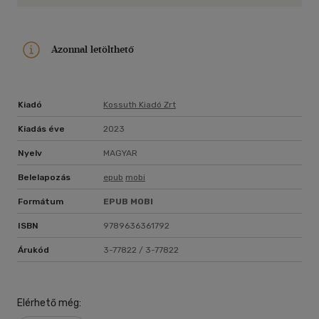
Azonnal letölthető
Kiadó
Kossuth Kiadó Zrt
Kiadás éve
2023
Nyelv
MAGYAR
Belelapozás
epub
mobi
Formátum
EPUB
MOBI
ISBN
9789636361792
Árukód
3-77822 / 3-77822
Elérhető még: