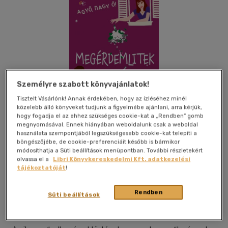
Személyre szabott könyvajánlatok!
Tisztelt Vásárlónk! Annak érdekében, hogy az ízléséhez minél
közelebb álló könyveket tudjunk a figyelmébe ajánlani, arra kérjük,
hogy fogadja el az ehhez szükséges cookie-kat a „Rendben” gomb
megnyomásával. Ennek hiányában weboldalunk csak a weboldal
használata szempontjából legszükségesebb cookie-kat telepíti a
böngészőjébe, de cookie-preferenciáit később is bármikor
módosíthatja a Süti beállítások menüpontban. További részletekért
olvassa el a
Libri Könyvkereskedelmi Kft. adatkezelési
tájékoztatóját
!
Beleolvasok
Kívánságlistához adom
Megosztom
Rendben
Süti beállítások
Kossuth Kiadó Zrt
|
2023
|
magyar nyelvű