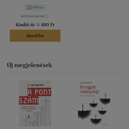
Könyv
Árinformációk
Kiadói ár:
5 490 Ft
Kosárba
Új megjelenések