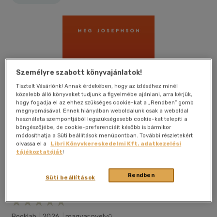
Személyre szabott könyvajánlatok!
Tisztelt Vásárlónk! Annak érdekében, hogy az ízléséhez minél
közelebb álló könyveket tudjunk a figyelmébe ajánlani, arra kérjük,
hogy fogadja el az ehhez szükséges cookie-kat a „Rendben” gomb
megnyomásával. Ennek hiányában weboldalunk csak a weboldal
használata szempontjából legszükségesebb cookie-kat telepíti a
böngészőjébe, de cookie-preferenciáit később is bármikor
módosíthatja a Süti beállítások menüpontban. További részletekért
olvassa el a
Libri Könyvkereskedelmi Kft. adatkezelési
tájékoztatóját
!
Rendben
Süti beállítások
Beleolvasok
Kívánságlistához adom
Megosztom
Booklab
|
2026
|
magyar nyelvű