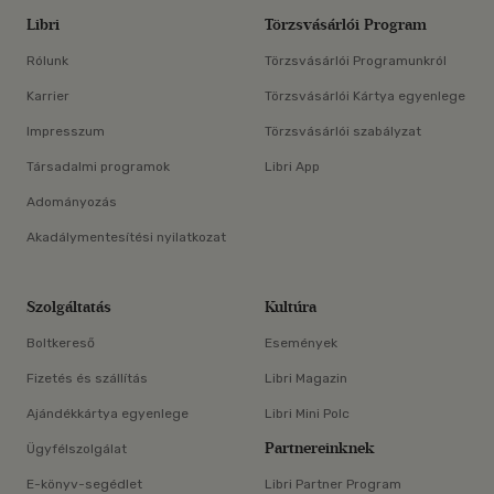
Libri
Törzsvásárlói Program
Rólunk
Törzsvásárlói Programunkról
Karrier
Törzsvásárlói Kártya egyenlege
Impresszum
Törzsvásárlói szabályzat
Társadalmi programok
Libri App
Adományozás
Akadálymentesítési nyilatkozat
Szolgáltatás
Kultúra
Boltkereső
Események
Fizetés és szállítás
Libri Magazin
Ajándékkártya egyenlege
Libri Mini Polc
Partnereinknek
Ügyfélszolgálat
E-könyv-segédlet
Libri Partner Program