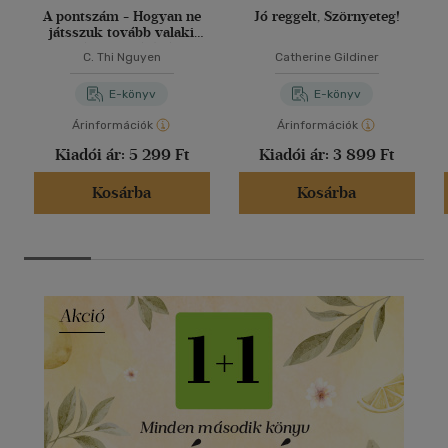
A pontszám - Hogyan ne
Jó reggelt, Szörnyeteg!
játsszuk tovább valaki
másnak a játékát
C. Thi Nguyen
Catherine Gildiner
E-könyv
E-könyv
Árinformációk
Árinformációk
Kiadói ár:
5 299 Ft
Kiadói ár:
3 899 Ft
Kosárba
Kosárba