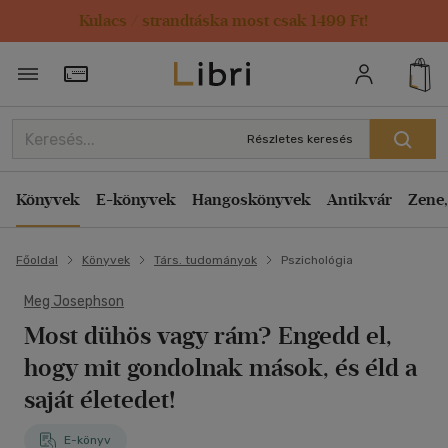
Kulacs / strandtáska most csak 1499 Ft!
Törzsvásárlói Kártya adatai
Részletes keresés
Könyvek
E-könyvek
Hangoskönyvek
Antikvár
Zene,
Főoldal
Könyvek
Társ. tudományok
Pszichológia
Meg Josephson
Most dühös vagy rám? Engedd el,
hogy mit gondolnak mások, és éld a
saját életedet!
E-könyv