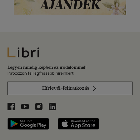
Libri
Legyen mindig képben az irodalommal!
Iratkozzon fel legfrissebb híreinkért!
Hírlevél-feliratkozás
Libri a Facebookon
Libri a Youtube-on
Libri az Instagramon
Libri a LinkedInen
Libri applikáció Szerezd meg: Google P
Libri applikáció 