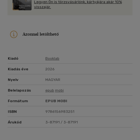
Legyen Ön is törzsvásárlónk, kártyájára akár 10%
meditációs tanár képesítést szerzett. Közösségi média
visszajár.
platformjain keresztül több százezer embert ér el naponta,
akikkel népszerű, könnyen érthető tartalmakat oszt meg
arról, hogyan fejleszthetjük mentális egészségünket.
Azonnal letölthető
Kiadó
Booklab
Kiadás éve
2026
Nyelv
MAGYAR
Belelapozás
epub
mobi
Formátum
EPUB
MOBI
ISBN
9786156983251
Árukód
3-87191 / 3-87191