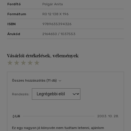
Fordító
Polgár Anita
Formátum
RO 12 138 X 196
ISBN
9789635394326
Árukód
2164650 / 1037553
Vásárlói értékelések, vélemények
Összes hozzászólás (11 db)
Rendezés:
:) Lili
2003. 10. 28.
Ez egy nagyon jó könyvén nem tudtam letenni, ajánlom