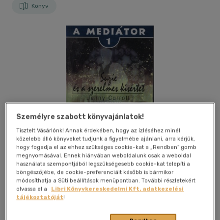
Könyv
Személyre szabott könyvajánlatok!
Tisztelt Vásárlónk! Annak érdekében, hogy az ízléséhez minél
közelebb álló könyveket tudjunk a figyelmébe ajánlani, arra kérjük,
hogy fogadja el az ehhez szükséges cookie-kat a „Rendben” gomb
megnyomásával. Ennek hiányában weboldalunk csak a weboldal
használata szempontjából legszükségesebb cookie-kat telepíti a
böngészőjébe, de cookie-preferenciáit később is bármikor
módosíthatja a Süti beállítások menüpontban. További részletekért
olvassa el a
Libri Könyvkereskedelmi Kft. adatkezelési
Kívánságlistához adom
Megosztom
tájékoztatóját
!