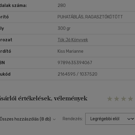
dalak száma:
280
nyvét.
rító
PUHATÁBLÁS, RAGASZTÓKÖTÖTT
ly
300 gr
rozat
Tök Jó Könyvek
rdító
Kiss Marianne
BN
9789635394067
rukód
2164595 / 1037520
ásárlói értékelések, vélemények
Rendezés:
Összes hozzászólás (8 db)