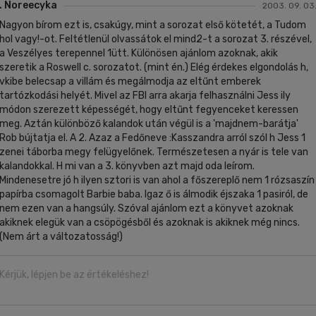
. Noreecyka
2003. 09. 03
Nagyon bírom ezt is, csakúgy, mint a sorozat első kötetét, a Tudom
hol vagy!-ot. Feltétlenül olvassátok el mind2-t a sorozat 3. részével,
a Veszélyes terepennel 1ütt. Különösen ajánlom azoknak, akik
szeretik a Roswell c. sorozatot. (mint én.) Elég érdekes elgondolás h,
vkibe belecsap a villám és megálmodja az eltűnt emberek
tartózkodási helyét. Mivel az FBI arra akarja felhasználni Jess ily
módon szerezett képességét, hogy eltűnt fegyenceket keressen
meg. Aztán különböző kalandok után végül is a 'majdnem-barátja'
Rob bújtatja el. A 2. Azaz a Fedőneve :Kasszandra arról szól h Jess 1
zenei táborba megy felügyelőnek. Természetesen a nyár is tele van
kalandokkal. H mi van a 3. könyvben azt majd oda leírom.
Mindenesetre jó h ilyen sztori is van ahol a főszereplő nem 1 rózsaszín
papírba csomagolt Barbie baba. Igaz ő is álmodik éjszaka 1 pasiról, de
nem ezen van a hangsúly. Szóval ajánlom ezt a könyvet azoknak
akiknek elegük van a csöpögésből és azoknak is akiknek még nincs.
(Nem árt a változatosság!)
Kérjük, lépjen be az értékeléshez!