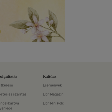
olgáltatás
Kultúra
ltkereső
Események
zetés és szállítás
Libri Magazin
ándékkártya
Libri Mini Polc
yenlege