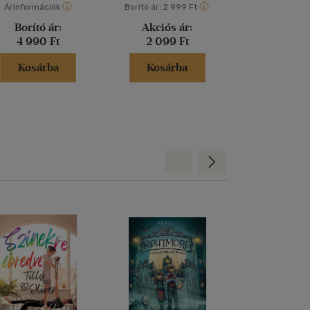
Árinformációk
Borító ár:
2 999 Ft
Borító ár:
2 99
Borító ár:
Akciós ár:
Akciós 
4 990 Ft
2 099 Ft
2 099 
Kosárba
Kosárba
Kosár
Hátra
Előre