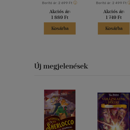
Borító ár:
2 699 Ft
Borító ár:
2 499 Ft
Akciós ár:
Akciós ár:
1 889 Ft
1 749 Ft
Kosárba
Kosárba
Új megjelenések