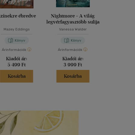
zínekre ébredve
Nightmore - A világ
Halál rivald
legvérfagyasztóbb sulija
Mazey Eddings
Vanessa Walder
Robin Ste
Könyv
Könyv
Kön
Árinformációk
Árinformációk
Árinformáci
Kiadói ár:
Kiadói ár:
Kiadói 
5 499 Ft
3 999 Ft
4 990 
Kosárba
Kosárba
Kosár