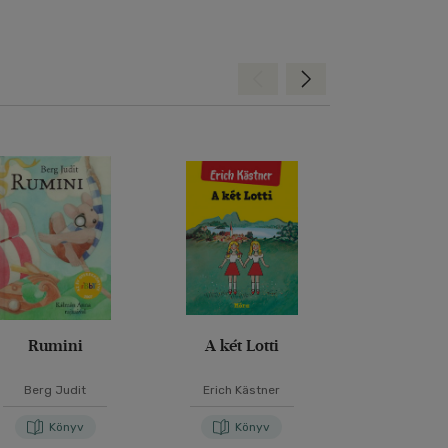
Hátra
Előre
Rumini
A két Lotti
Abigé
Berg Judit
Erich Kästner
Szabó Ma
Könyv
Könyv
Kön