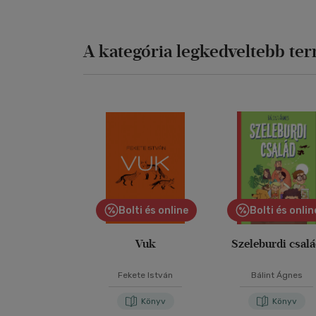
A kategória legkedveltebb te
Bolti és online
Bolti és onlin
Vuk
Szeleburdi csal
Fekete István
Bálint Ágnes
Könyv
Könyv