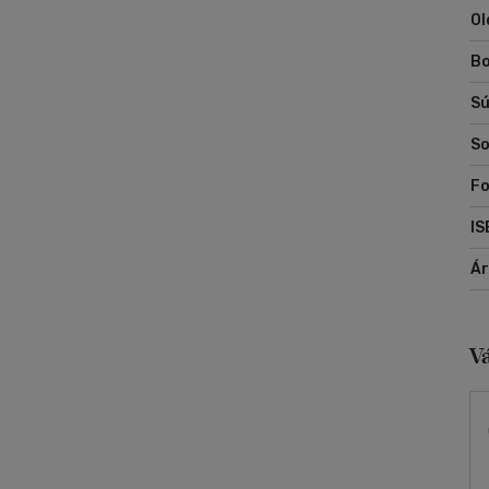
Ol
kö
Bo
Sú
So
Fo
IS
Á
V