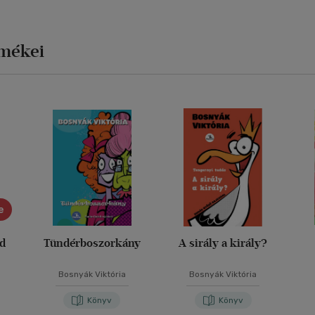
rmékei
e
ád
Tündérboszorkány
A sirály a király?
Bosnyák Viktória
Bosnyák Viktória
Könyv
Könyv