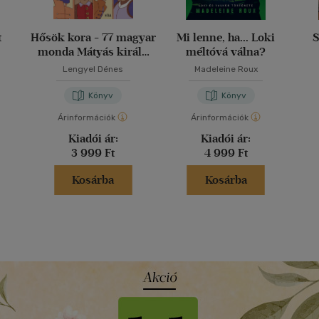
t
Hősök kora - 77 magyar
Mi lenne, ha... Loki
S
monda Mátyás király
méltóvá válna?
korától 1848-ig
Lengyel Dénes
Madeleine Roux
Könyv
Könyv
Árinformációk
Árinformációk
Kiadói ár:
Kiadói ár:
3 999 Ft
4 999 Ft
Kosárba
Kosárba