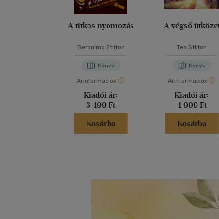
A titkos nyomozás
A végső ütköze
Geronimo Stilton
Tea Stilton
Könyv
Könyv
Árinformációk
Árinformációk
Kiadói ár:
Kiadói ár:
3 499 Ft
4 999 Ft
Kosárba
Kosárba