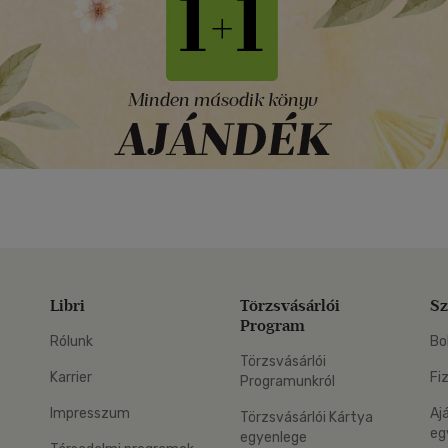
Libri
Törzsvásárlói
Sz
Program
Rólunk
Bo
Törzsvásárlói
Karrier
Fi
Programunkról
Impresszum
Aj
Törzsvásárlói Kártya
eg
egyenlege