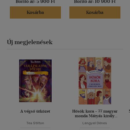
Borító ár:
5 900 Ft
Borító ár:
10 900 Ft
Kosárba
Kosárba
Új megjelenések
A végső ütközet
Hősök kora - 77 magyar
monda Mátyás király
korától 1848-ig
Tea Stilton
Lengyel Dénes