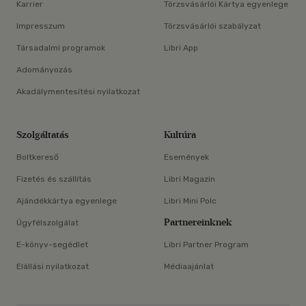
Karrier
Törzsvásárlói Kártya egyenlege
Impresszum
Törzsvásárlói szabályzat
Társadalmi programok
Libri App
Adományozás
Akadálymentesítési nyilatkozat
Szolgáltatás
Kultúra
Boltkereső
Események
Fizetés és szállítás
Libri Magazin
Ajándékkártya egyenlege
Libri Mini Polc
Partnereinknek
Ügyfélszolgálat
E-könyv-segédlet
Libri Partner Program
Elállási nyilatkozat
Médiaajánlat