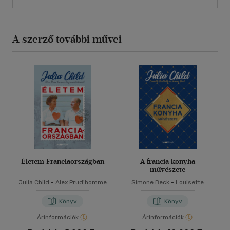
A szerző további művei
Életem Franciaországban
A francia konyha
művészete
Julia Child
-
Alex Prud'homme
Simone Beck
-
Louisette
Bertholle
-
Julia Child
Könyv
Könyv
Árinformációk
Árinformációk