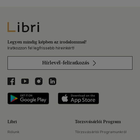
Libri
Legyen mindig képben az irodalommal!
Iratkozzon fel legfrissebb híreinkért!
Hírlevél-feliratkozás
Libri a Facebookon
Libri a Youtube-on
Libri az Instagramon
Libri a LinkedInen
Libri applikáció Szerezd meg: Google P
Libri applikáció 
Libri
Törzsvásárlói Program
Rólunk
Törzsvásárlói Programunkról