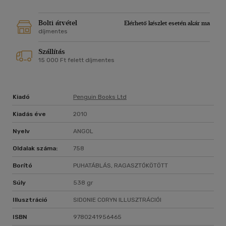
Bolti átvétel
Elérhető készlet esetén akár ma
díjmentes
Szállítás
15 000 Ft felett díjmentes
Kiadó
Penguin Books Ltd
Kiadás éve
2010
Nyelv
ANGOL
Oldalak száma:
758
Borító
PUHATÁBLÁS, RAGASZTÓKÖTÖTT
Súly
538 gr
Illusztráció
SIDONIE CORYN ILLUSZTRÁCIÓI
ISBN
9780241956465