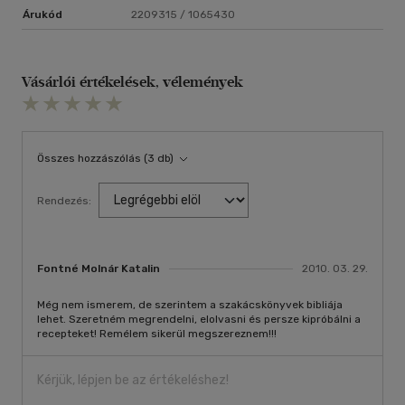
Árukód
2209315 / 1065430
Vásárlói értékelések, vélemények
Összes hozzászólás (3 db)
Rendezés:
Fontné Molnár Katalin
2010. 03. 29.
Még nem ismerem, de szerintem a szakácskönyvek bibliája
lehet. Szeretném megrendelni, elolvasni és persze kipróbálni a
recepteket! Remélem sikerül megszereznem!!!
Kérjük, lépjen be az értékeléshez!