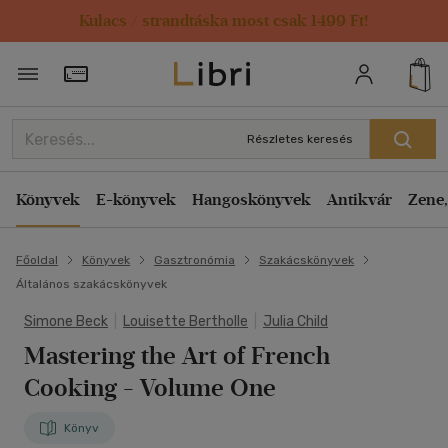
Kulacs / strandtáska most csak 1499 Ft!
Törzsvásárlói Kártya adatai
Részletes keresés
Könyvek
E-könyvek
Hangoskönyvek
Antikvár
Zene,
Főoldal
Könyvek
Gasztronómia
Szakácskönyvek
Általános szakácskönyvek
Simone Beck
|
Louisette Bertholle
|
Julia Child
Mastering the Art of French
Cooking
- Volume One
Könyv