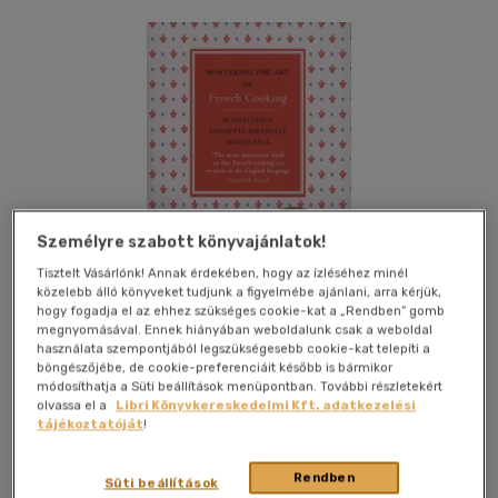
Személyre szabott könyvajánlatok!
Tisztelt Vásárlónk! Annak érdekében, hogy az ízléséhez minél
közelebb álló könyveket tudjunk a figyelmébe ajánlani, arra kérjük,
hogy fogadja el az ehhez szükséges cookie-kat a „Rendben” gomb
megnyomásával. Ennek hiányában weboldalunk csak a weboldal
használata szempontjából legszükségesebb cookie-kat telepíti a
böngészőjébe, de cookie-preferenciáit később is bármikor
módosíthatja a Süti beállítások menüpontban. További részletekért
Kívánságlistához adom
Megosztom
olvassa el a
Libri Könyvkereskedelmi Kft. adatkezelési
tájékoztatóját
!
Rendben
Penguin Books Ltd
|
2010
|
angol nyelvű
|
puhatáblás,
Süti beállítások