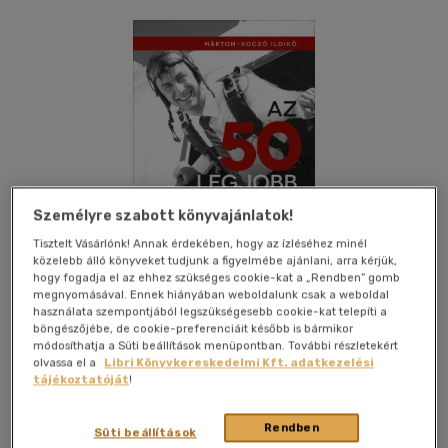
Személyre szabott könyvajánlatok!
Tisztelt Vásárlónk! Annak érdekében, hogy az ízléséhez minél
közelebb álló könyveket tudjunk a figyelmébe ajánlani, arra kérjük,
hogy fogadja el az ehhez szükséges cookie-kat a „Rendben” gomb
megnyomásával. Ennek hiányában weboldalunk csak a weboldal
használata szempontjából legszükségesebb cookie-kat telepíti a
böngészőjébe, de cookie-preferenciáit később is bármikor
módosíthatja a Süti beállítások menüpontban. További részletekért
Kívánságlistához adom
Megosztom
olvassa el a
Libri Könyvkereskedelmi Kft. adatkezelési
tájékoztatóját
!
Rendben
Süti beállítások
Alinea Kiadó
|
2013
|
magyar nyelvű
|
cérnafűzött,