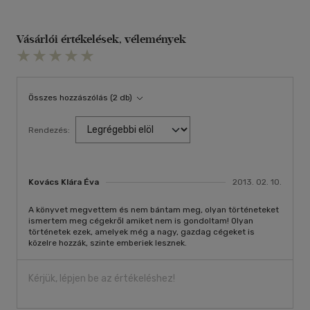
Vásárlói értékelések, vélemények
Összes hozzászólás (2 db)
Rendezés:
Kovács Klára Éva
2013. 02. 10.
A könyvet megvettem és nem bántam meg, olyan történeteket
ismertem meg cégekről amiket nem is gondoltam! Olyan
történetek ezek, amelyek még a nagy, gazdag cégeket is
közelre hozzák, szinte emberiek lesznek.
Kérjük, lépjen be az értékeléshez!