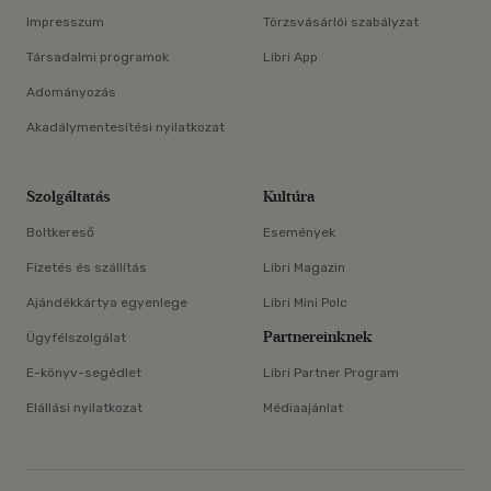
Impresszum
Törzsvásárlói szabályzat
Társadalmi programok
Libri App
Adományozás
Akadálymentesítési nyilatkozat
Szolgáltatás
Kultúra
Boltkereső
Események
Fizetés és szállítás
Libri Magazin
Ajándékkártya egyenlege
Libri Mini Polc
Partnereinknek
Ügyfélszolgálat
E-könyv-segédlet
Libri Partner Program
Elállási nyilatkozat
Médiaajánlat