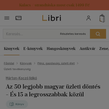
Kulacs / strandtáska most csak 1499 Ft!
Törzsvásárlói Kártya adatai
Részletes keresés
Könyvek
E-könyvek
Hangoskönyvek
Antikvár
Zene,
Főoldal
Könyvek
Pénz, gazdaság, üzleti élet
Üzleti tevékenység
Márton-Koczó Ildikó
Az 50 legjobb magyar üzleti döntés
- És 15 a legrosszabbak közül
Könyv