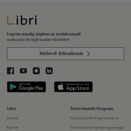
Libri
Legyen mindig képben az irodalommal!
Iratkozzon fel legfrissebb híreinkért!
Hírlevél-feliratkozás
Libri a Facebookon
Libri a Youtube-on
Libri az Instagramon
Libri a LinkedInen
Libri applikáció Szerezd meg: Google P
Libri applikáció 
Libri
Törzsvásárlói Program
Rólunk
Törzsvásárlói Programunkról
Karrier
Törzsvásárlói Kártya egyenlege