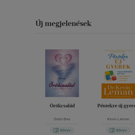
Új megjelenések
Örökcsalád
Péntekre új gyer
Dobó Bea
Kevin Leman
Könyv
Könyv