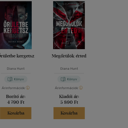
rületbe kergetsz
Megőrülök érted
A barát
Diana Hunt
Diana Hunt
Fredrik Ba
Könyv
Könyv
Kön
Árinformációk
Árinformációk
Árinformáci
Borító ár:
Kiadói ár:
Kiadói 
4 790 Ft
5 890 Ft
6 290 
Kosárba
Kosárba
Kosár