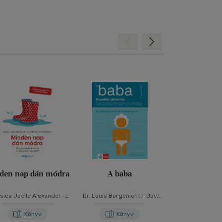
Hátra
Előre
den nap dán módra
A baba
Amit az A
gyereked szer
tudná
sica Joelle Alexander
-
Dr. Louis Borgenicht
-
Joe
Dr. Sharon 
illa Semlov Andersson
Borgenicht
Könyv
Könyv
Kön