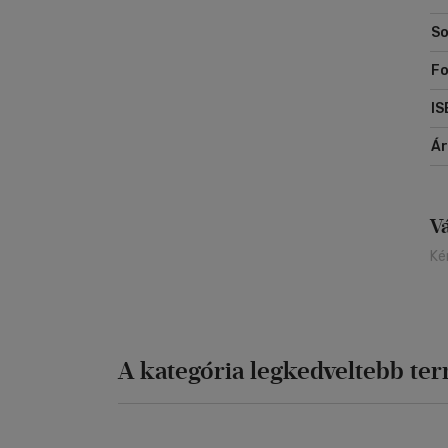
So
Fo
IS
Á
V
Ké
A kategória legkedveltebb te