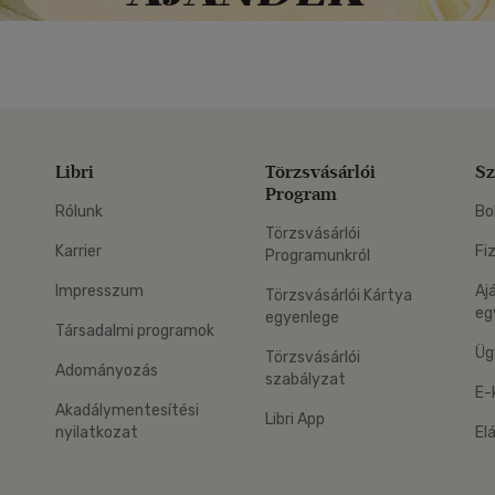
Libri
Törzsvásárlói
Sz
Program
Rólunk
Bo
Törzsvásárlói
Karrier
Fi
Programunkról
Impresszum
Aj
Törzsvásárlói Kártya
eg
egyenlege
Társadalmi programok
Üg
Törzsvásárlói
Adományozás
szabályzat
E-
Akadálymentesítési
Libri App
nyilatkozat
El