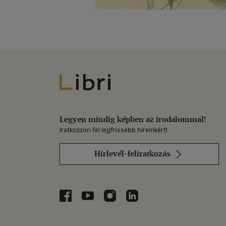
Libri
Legyen mindig képben az irodalommal!
Iratkozzon fel legfrissebb híreinkért!
Hírlevél-feliratkozás
Libri a Facebookon
Libri a Youtube-on
Libri az Instagramon
Libri a LinkedInen