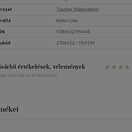
rozat
Typotex Világirodalom
rdító
Nádori Lídia
BN
9789632799445
rukód
2706632 / 1169249
ásárlói értékelések, vélemények
rjük, lépjen be az értékeléshez!
rmékei