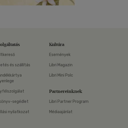
olgáltatás
Kultúra
ltkereső
Események
zetés és szállítás
Libri Magazin
ándékkártya
Libri Mini Polc
yenlege
Partnereinknek
yfélszolgálat
könyv-segédlet
Libri Partner Program
állási nyilatkozat
Médiaajánlat