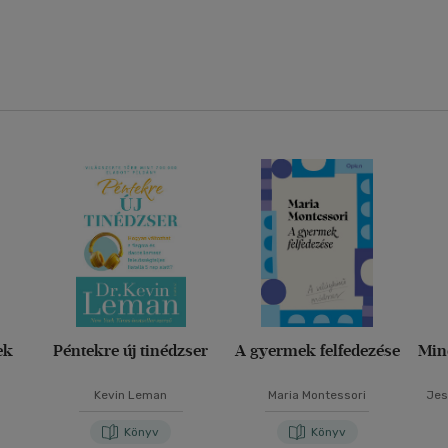
ek
Péntekre új tinédzser
A gyermek felfedezése
Min
Kevin Leman
Maria Montessori
Jes
Cam
Könyv
Könyv