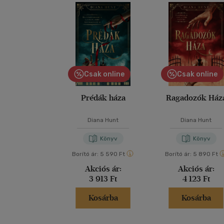
Csak online
Csak online
Prédák háza
Ragadozók Ház
Diana Hunt
Diana Hunt
Könyv
Könyv
Borító ár:
5 590 Ft
Borító ár:
5 890 Ft
Akciós ár:
Akciós ár:
3 913 Ft
4 123 Ft
Kosárba
Kosárba