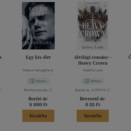
a
Egy kis élet
Alvilági románc -
Ő
Heavy Crown
Hanya Yanagihara
Sophie Lark
Könyv
Könyv
Árinformációk
Kiadói ár:
6 790 Ft
Borító ár:
Bevezető ár:
8 999 Ft
6 111 Ft
Kosárba
Kosárba