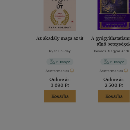
Az akadály maga az út
A gyógyíthatatlan
tűnő betegsége
megelőzésének 
Ryan Holiday
Kovács-Magyar Andr
megoldásának kódj
A teremtő informá
E-könyv
E-könyv
hordozó Matrix D
Árinformációk
Árinformációk
Online ár:
Online ár:
3 690 Ft
2 500 Ft
Kosárba
Kosárba