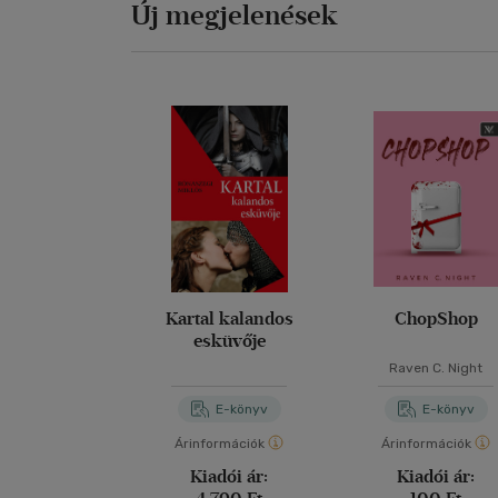
Új megjelenések
Kartal kalandos
ChopShop
esküvője
Raven C. Night
E-könyv
E-könyv
Árinformációk
Árinformációk
Kiadói ár:
Kiadói ár: