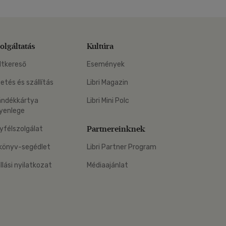
olgáltatás
Kultúra
ltkereső
Események
zetés és szállítás
Libri Magazin
ándékkártya
Libri Mini Polc
yenlege
Partnereinknek
yfélszolgálat
könyv-segédlet
Libri Partner Program
állási nyilatkozat
Médiaajánlat