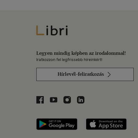
Libri
Legyen mindig képben az irodalommal!
Iratkozzon fel legfrissebb híreinkért!
Hírlevél-feliratkozás
Libri a Facebookon
Libri a Youtube-on
Libri az Instagramon
Libri a LinkedInen
Libri applikáció Szerezd m
Libri