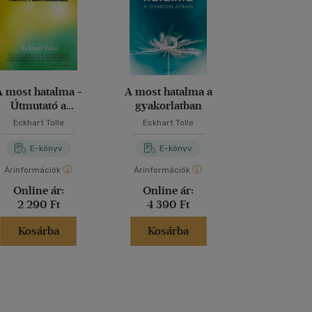
A most hatalma -
A most hatalma a
A Sedona-m
Útmutató a
gyakorlatban
egvilágosodáshoz
Eckhart Tolle
Eckhart Tolle
Hale Dwos
E-könyv
E-könyv
E-kö
Árinformációk
Árinformációk
Árinformáci
Online ár:
Online ár:
Online 
2 290 Ft
4 390 Ft
5 190 
Kosárba
Kosárba
Kosár