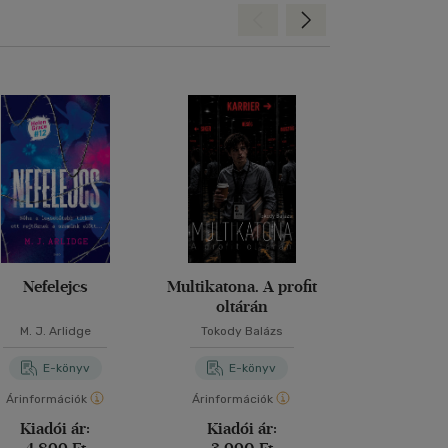
Hátra
Előre
Nefelejcs
Multikatona. A profit
Terro
oltárán
M. J. Arlidge
Tokody Balázs
Dan Simm
E-könyv
E-könyv
E-kö
Árinformációk
Árinformációk
Árinformáci
Kiadói ár:
Kiadói ár:
Kiadói 