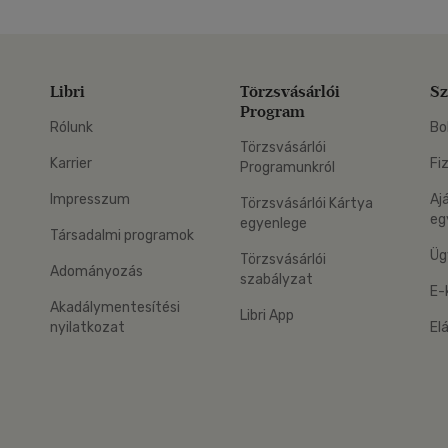
Libri
Törzsvásárlói
Sz
Program
Rólunk
Bo
Törzsvásárlói
Karrier
Fi
Programunkról
Impresszum
Aj
Törzsvásárlói Kártya
eg
egyenlege
Társadalmi programok
Üg
Törzsvásárlói
Adományozás
szabályzat
E-
Akadálymentesítési
Libri App
nyilatkozat
El
eg: Google Play
 applikáció Letölthető az App Store-ból