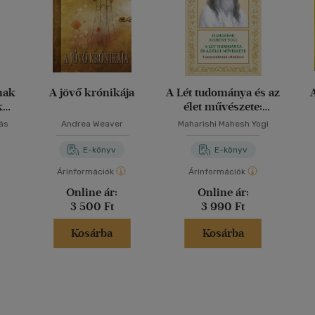
nak
A jövő krónikája
A Lét tudománya és az
k
élet művészete:
és
Transzcendentális
m
ás
Andrea Weaver
Maharishi Mahesh Yogi
ai -
Meditáció
ciót
E-könyv
E-könyv
rops
Árinformációk
Árinformációk
Online ár:
Online ár:
3 500 Ft
3 990 Ft
Kosárba
Kosárba