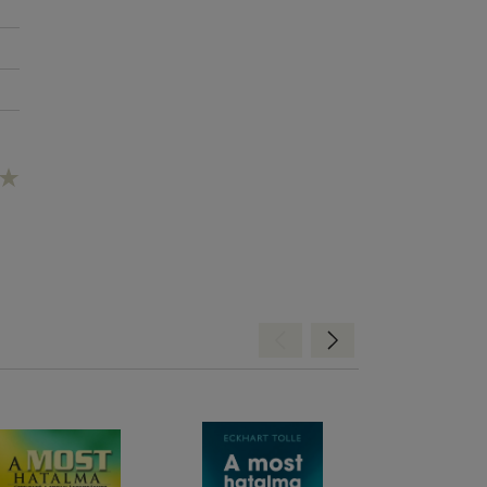
Hátra
Előre