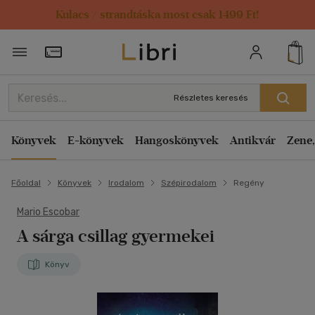
Kulacs / strandtáska most csak 1499 Ft!
Törzsvásárlói Kártya adatai
Részletes keresés
Könyvek
E-könyvek
Hangoskönyvek
Antikvár
Zene,
Főoldal
Könyvek
Irodalom
Szépirodalom
Regény
Mario Escobar
A sárga csillag gyermekei
Könyv