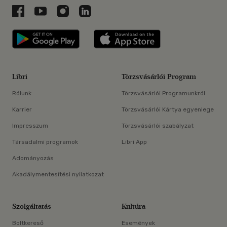
Libri a Facebookon
Libri a Youtube-on
Libri az Instagramon
Libri a LinkedInen
Libri applikáció Szerezd meg: Google P
Libri applikáció 
Libri
Törzsvásárlói Program
Rólunk
Törzsvásárlói Programunkról
Karrier
Törzsvásárlói Kártya egyenlege
Impresszum
Törzsvásárlói szabályzat
Társadalmi programok
Libri App
Adományozás
Akadálymentesítési nyilatkozat
Szolgáltatás
Kultúra
Boltkereső
Események