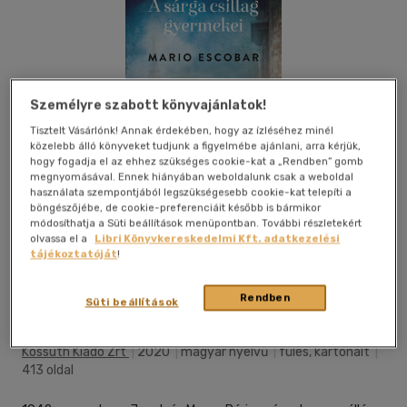
Személyre szabott könyvajánlatok!
Tisztelt Vásárlónk! Annak érdekében, hogy az ízléséhez minél
közelebb álló könyveket tudjunk a figyelmébe ajánlani, arra kérjük,
hogy fogadja el az ehhez szükséges cookie-kat a „Rendben” gomb
megnyomásával. Ennek hiányában weboldalunk csak a weboldal
használata szempontjából legszükségesebb cookie-kat telepíti a
böngészőjébe, de cookie-preferenciáit később is bármikor
módosíthatja a Süti beállítások menüpontban. További részletekért
olvassa el a
Libri Könyvkereskedelmi Kft. adatkezelési
tájékoztatóját
!
Kívánságlistához adom
Megosztom
Rendben
Süti beállítások
(1 vélemény)
Kossuth Kiadó Zrt
|
2020
|
magyar nyelvű
|
füles, kartonált
|
413 oldal