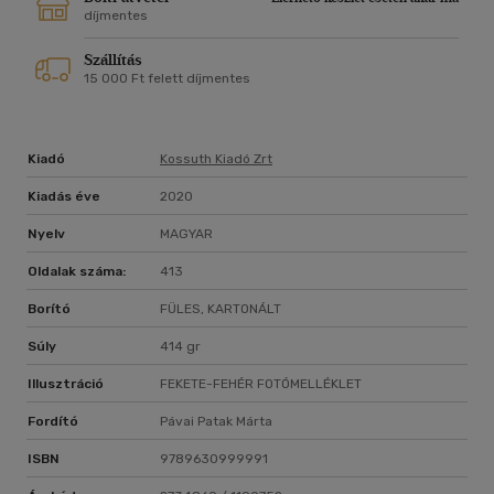
pillanataiban.
díjmentes
Szállítás
15 000 Ft felett díjmentes
Kiadó
Kossuth Kiadó Zrt
Kiadás éve
2020
Nyelv
MAGYAR
Oldalak száma:
413
Borító
FÜLES, KARTONÁLT
Súly
414 gr
Illusztráció
FEKETE-FEHÉR FOTÓMELLÉKLET
Fordító
Pávai Patak Márta
ISBN
9789630999991