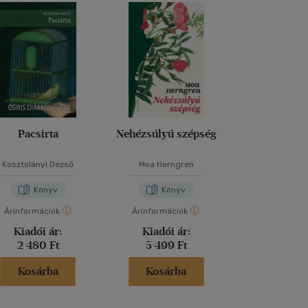
Pacsirta
Nehézsúlyú szépség
Toxic Relat
Kosztolányi Dezső
Moa Herngren
Krisztian K
Könyv
Könyv
Kön
Árinformációk
Árinformációk
Árinformáci
Kiadói ár:
Kiadói ár:
Kiadói 
2 480 Ft
5 499 Ft
4 990 
Kosárba
Kosárba
Kosár