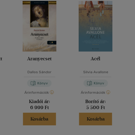
t
Aranyecset
Acél
Dallos Sándor
Silvia Avallone
Könyv
Könyv
Árinformációk
Árinformációk
Kiadói ár:
Borító ár:
6 999 Ft
5 500 Ft
Kosárba
Kosárba