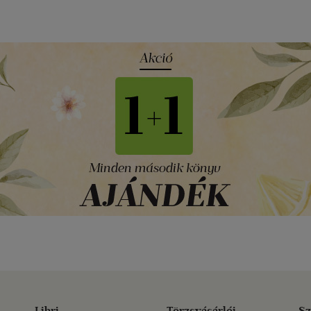
Libri
Törzsvásárlói
Sz