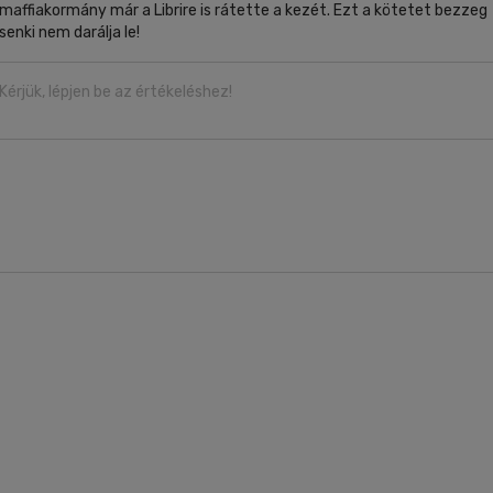
maffiakormány már a Librire is rátette a kezét. Ezt a kötetet bezzeg
senki nem darálja le!
Kérjük, lépjen be az értékeléshez!