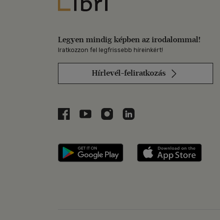
Libri
Legyen mindig képben az irodalommal!
Iratkozzon fel legfrissebb híreinkért!
Hírlevél-feliratkozás
Libri a Facebookon
Libri a Youtube-on
Libri az Instagramon
Libri a LinkedInen
Libri applikáció Szerezd m
Libri