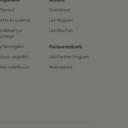
ltkereső
Események
zetés és szállítás
Libri Magazin
ándékkártya
Libri Mini Polc
yenlege
Partnereinknek
yfélszolgálat
könyv-segédlet
Libri Partner Program
állási nyilatkozat
Médiaajánlat