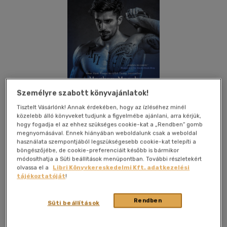
Személyre szabott könyvajánlatok!
Tisztelt Vásárlónk! Annak érdekében, hogy az ízléséhez minél
közelebb álló könyveket tudjunk a figyelmébe ajánlani, arra kérjük,
hogy fogadja el az ehhez szükséges cookie-kat a „Rendben” gomb
megnyomásával. Ennek hiányában weboldalunk csak a weboldal
használata szempontjából legszükségesebb cookie-kat telepíti a
böngészőjébe, de cookie-preferenciáit később is bármikor
módosíthatja a Süti beállítások menüpontban. További részletekért
olvassa el a
Libri Könyvkereskedelmi Kft. adatkezelési
Kívánságlistához adom
Megosztom
tájékoztatóját
!
(2 vélemény)
Rendben
Süti beállítások
Álomgyár Kiadó
|
2024
|
magyar nyelvű
|
puhatáblás,
ragasztókötött
|
334 oldal