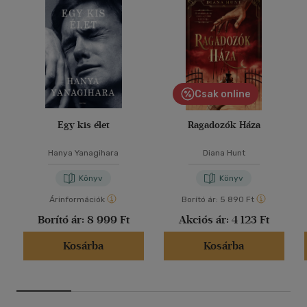
Csak online
Egy kis élet
Ragadozók Háza
Hanya Yanagihara
Diana Hunt
Könyv
Könyv
Árinformációk
Borító ár:
5 890 Ft
Borító ár:
8 999 Ft
Akciós ár:
4 123 Ft
Kosárba
Kosárba