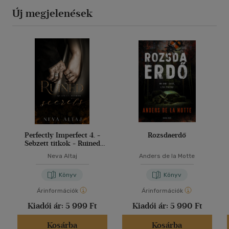
Új megjelenések
Perfectly Imperfect 4. -
Rozsdaerdő
Sebzett titkok - Ruined
secrets
Neva Altaj
Anders de la Motte
Könyv
Könyv
Árinformációk
Árinformációk
Kiadói ár:
5 999 Ft
Kiadói ár:
5 990 Ft
Kosárba
Kosárba