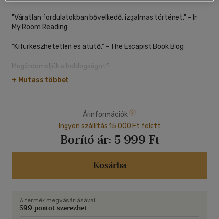
"Váratlan fordulatokban bővelkedő, izgalmas történet." - In
My Room Reading
"Kifürkészhetetlen és átütő." - The Escapist Book Blog
Megérdemeljük a boldogságot?
+ Mutass többet
Lord Robichaux vagyok, és az utcán nőttem fel, úgyhogy
tudom, hogy soha semmi nem annyira egyszerű, mint
amilyennek látszik - főleg most nem, amikor ez a gazdag lány,
Árinformációk
Eleanor Snyder állást követel a zálogházamban.
Ingyen szállítás 15 000 Ft felett
Ő a legcsábítóbb nő, akit valaha láttam, így átkozott legyek,
Borító ár:
5 999 Ft
ha elengedem.
Minden olyan bonyolult, de ha róla van szó, még ezt sem
Kosárba
bánom. Mindkettőnknek megvannak a küzdelmei, és csak
akkor lehet közös jövőnk, ha a múltat magunk mögött tudjuk
hagyni.
A termék megvásárlásával
599 pontot szerezhet
Vajon lesz elég erőnk letépni a láncokat?