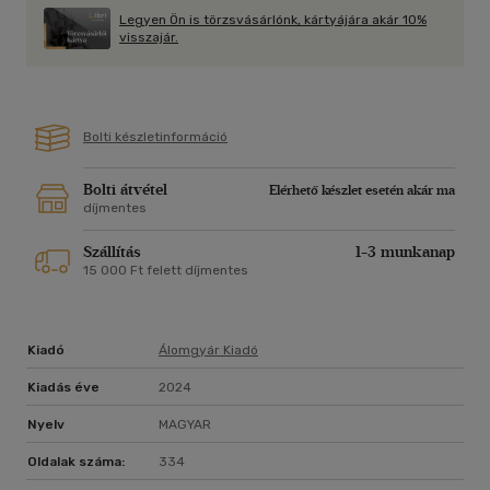
Legyen Ön is törzsvásárlónk, kártyájára akár 10%
Meghan March, a New York Times, a USA Today és a Wall
visszajár.
Street Journal bestsellerszerzője bebizonyítja, hogy a sors
akarata erősebb, mint a lelkünkben hordozott sebek, és a
szerelem mindig utat tör magának.
Bolti készletinformáció
"Csupa rejtély és intrika." - Shh Mom's Reading
"Lord és Elle románca megnevettetett, és sokszor könnyeket
Bolti átvétel
Elérhető készlet esetén akár ma
díjmentes
Szállítás
1-3 munkanap
15 000 Ft felett díjmentes
Kiadó
Álomgyár Kiadó
Kiadás éve
2024
Nyelv
MAGYAR
Oldalak száma:
334