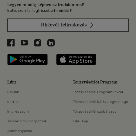
Legyen mindig képben az irodalommal!
Iratkozzon fel legfrissebb híreinkért!
Hírlevél-feliratkozás
Libri a Facebookon
Libri a Youtube-on
Libri az Instagramon
Libri a LinkedInen
Libri applikáció Szerezd meg: Google P
Libri applikáció 
Libri
Törzsvásárlói Program
Rólunk
Törzsvásárlói Programunkról
Karrier
Törzsvásárlói Kártya egyenlege
Impresszum
Törzsvásárlói szabályzat
Társadalmi programok
Libri App
Adományozás