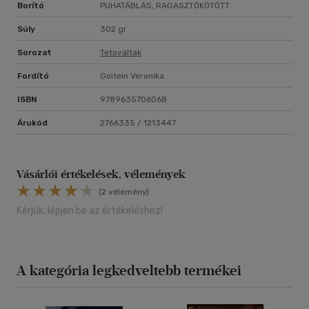
Borító
PUHATÁBLÁS, RAGASZTÓKÖTÖTT
Súly
302 gr
Sorozat
Tetováltak
Fordító
Goitein Veronika
ISBN
9789635706068
Árukód
2766335 / 1213447
Vásárlói értékelések, vélemények
(2 vélemény)
Kérjük, lépjen be az értékeléshez!
A kategória legkedveltebb termékei