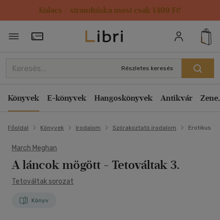
Kulacs / strandtáska most csak 1499 Ft!
Törzsvásárlói Kártya adatai
Részletes keresés
Könyvek
E-könyvek
Hangoskönyvek
Antikvár
Zene,
Főoldal
Könyvek
Irodalom
Szórakoztató irodalom
Erotikus
March Meghan
A láncok mögött
- Tetováltak 3.
Tetováltak sorozat
Könyv