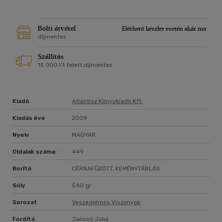
Bolti átvétel
Elérhető készlet esetén akár ma
díjmentes
Szállítás
15 000 Ft felett díjmentes
Kiadó
Atlantisz Könyvkiadó Kft.
Kiadás éve
2009
Nyelv
MAGYAR
Oldalak száma:
449
Borító
CÉRNAFŰZÖTT, KEMÉNYTÁBLÁS
Súly
540 gr
Sorozat
Veszedelmes Viszonyok
Fordító
Jancsó Júlia