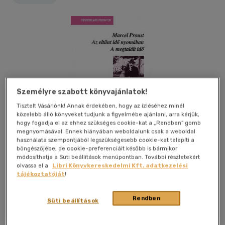
Személyre szabott könyvajánlatok!
Tisztelt Vásárlónk! Annak érdekében, hogy az ízléséhez minél
közelebb álló könyveket tudjunk a figyelmébe ajánlani, arra kérjük,
hogy fogadja el az ehhez szükséges cookie-kat a „Rendben” gomb
megnyomásával. Ennek hiányában weboldalunk csak a weboldal
használata szempontjából legszükségesebb cookie-kat telepíti a
böngészőjébe, de cookie-preferenciáit később is bármikor
módosíthatja a Süti beállítások menüpontban. További részletekért
olvassa el a
Libri Könyvkereskedelmi Kft. adatkezelési
tájékoztatóját
!
Kívánságlistához adom
Megosztom
Rendben
Süti beállítások
Atlantisz Könyvkiadó Kft.
|
2009
|
magyar nyelvű