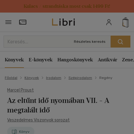
Kulacs / strandtáska most csak 1499 Ft!
Törzsvásárlói Kártya adatai
Részletes keresés
Könyvek
E-könyvek
Hangoskönyvek
Antikvár
Zene,
Főoldal
Könyvek
Irodalom
Szépirodalom
Regény
Marcel Proust
Az eltűnt idő nyomában VII. - A
megtalált idő
Veszedelmes Viszonyok sorozat
Könyv