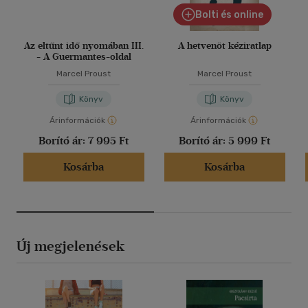
Bolti és online
Az eltűnt idő nyomában III.
A hetvenöt kéziratlap
- A Guermantes-oldal
Marcel Proust
Marcel Proust
Könyv
Könyv
Árinformációk
Árinformációk
Borító ár:
7 995 Ft
Borító ár:
5 999 Ft
Kosárba
Kosárba
Új megjelenések