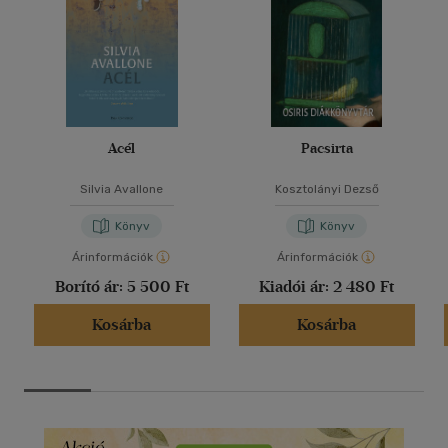
Acél
Pacsirta
Silvia Avallone
Kosztolányi Dezső
Könyv
Könyv
Árinformációk
Árinformációk
Borító ár:
5 500 Ft
Kiadói ár:
2 480 Ft
Kosárba
Kosárba