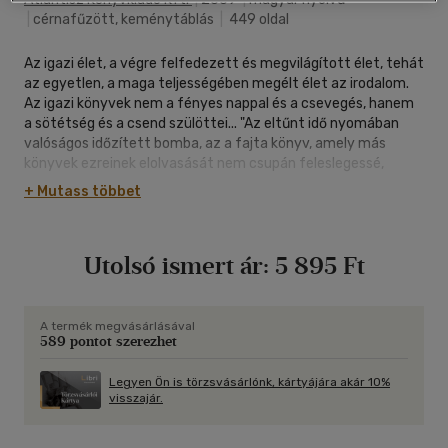
|
cérnafűzött, keménytáblás
|
449 oldal
Az igazi élet, a végre felfedezett és megvilágított élet, tehát
az egyetlen, a maga teljességében megélt élet az irodalom.
Az igazi könyvek nem a fényes nappal és a csevegés, hanem
a sötétség és a csend szülöttei... "Az eltűnt idő nyomában
valóságos időzített bomba, az a fajta könyv, amely más
könyvek ezreinek elolvasását nem csupán feleslegessé,
egyenesen lehetetlenné teszi." (Jean-Yves Tadié) Jancsó
+ Mutass többet
Júlia e fordításával először válik magyarul olvashatóvá a
világirodalom egyik kulcsművének teljes szövege.
Utolsó ismert ár:
5 895 Ft
A termék megvásárlásával
589 pontot szerezhet
Legyen Ön is törzsvásárlónk, kártyájára akár 10%
visszajár.