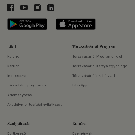
Libri a Facebookon
Libri a Youtube-on
Libri az Instagramon
Libri a LinkedInen
Libri applikáció Szerezd meg: Google P
Libri applikáció 
Libri
Törzsvásárlói Program
Rólunk
Törzsvásárlói Programunkról
Karrier
Törzsvásárlói Kártya egyenlege
Impresszum
Törzsvásárlói szabályzat
Társadalmi programok
Libri App
Adományozás
Akadálymentesítési nyilatkozat
Szolgáltatás
Kultúra
Boltkereső
Események