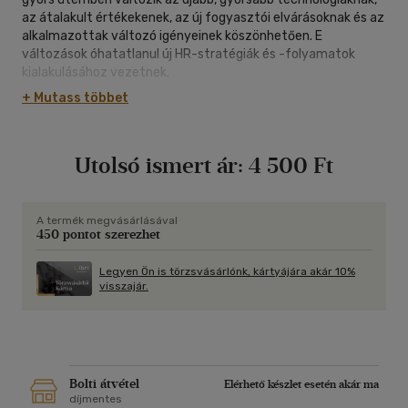
az átalakult értékekenek, az új fogyasztói elvárásoknak és az
alkalmazottak változó igényeinek köszönhetően. E
változások óhatatlanul új HR-stratégiák és -folyamatok
kialakulásához vezetnek.
+ Mutass többet
Utolsó ismert ár:
4 500 Ft
A termék megvásárlásával
450 pontot szerezhet
Legyen Ön is törzsvásárlónk, kártyájára akár 10%
visszajár.
Bolti átvétel
Elérhető készlet esetén akár ma
díjmentes