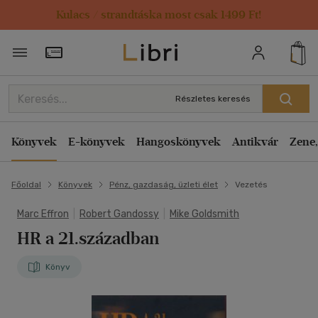
Kulacs / strandtáska most csak 1499 Ft!
Törzsvásárlói Kártya adatai
Részletes keresés
Könyvek
E-könyvek
Hangoskönyvek
Antikvár
Zene,
Főoldal
Könyvek
Pénz, gazdaság, üzleti élet
Vezetés
Marc Effron
|
Robert Gandossy
|
Mike Goldsmith
HR a 21.században
Könyv