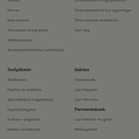
Rólunk
Törzsvásárlói Programunkról
Karrier
Törzsvásárlói Kártya egyenlege
Impresszum
Törzsvásárlói szabályzat
Társadalmi programok
Libri App
Adományozás
Akadálymentesítési nyilatkozat
Szolgáltatás
Kultúra
Boltkereső
Események
Fizetés és szállítás
Libri Magazin
Ajándékkártya egyenlege
Libri Mini Polc
Partnereinknek
Ügyfélszolgálat
E-könyv-segédlet
Libri Partner Program
Elállási nyilatkozat
Médiaajánlat