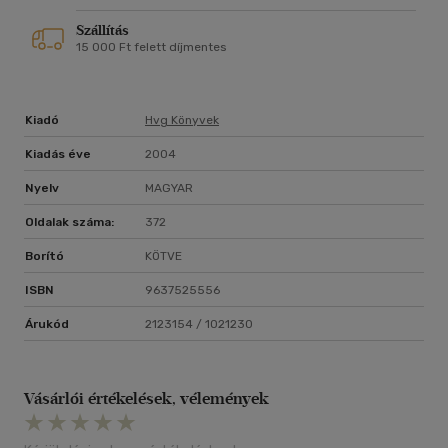
Szállítás
15 000 Ft felett díjmentes
Kiadó
Hvg Könyvek
Kiadás éve
2004
Nyelv
MAGYAR
Oldalak száma:
372
Borító
KÖTVE
ISBN
9637525556
Árukód
2123154 / 1021230
Vásárlói értékelések, vélemények