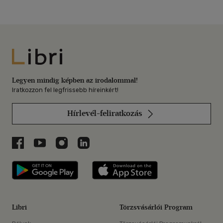
Libri
Legyen mindig képben az irodalommal!
Iratkozzon fel legfrissebb híreinkért!
Hírlevél-feliratkozás
Libri a Facebookon
Libri a Youtube-on
Libri az Instagramon
Libri a LinkedInen
Libri applikáció Szerezd meg: Google P
Libri applikáció 
Libri
Törzsvásárlói Program