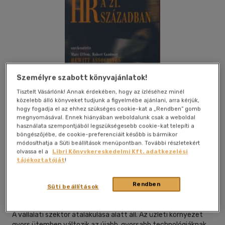
Személyre szabott könyvajánlatok!
Tisztelt Vásárlónk! Annak érdekében, hogy az ízléséhez minél
közelebb álló könyveket tudjunk a figyelmébe ajánlani, arra kérjük,
hogy fogadja el az ehhez szükséges cookie-kat a „Rendben” gomb
megnyomásával. Ennek hiányában weboldalunk csak a weboldal
használata szempontjából legszükségesebb cookie-kat telepíti a
böngészőjébe, de cookie-preferenciáit később is bármikor
módosíthatja a Süti beállítások menüpontban. További részletekért
olvassa el a
Libri Könyvkereskedelmi Kft. adatkezelési
Kívánságlistához adom
Megosztom
tájékoztatóját
!
Rendben
Süti beállítások
Hvg Könyvek
|
2004
|
magyar nyelvű
|
kötve
|
372 oldal
A vállalati szektor átalakulása alatt áll. Az üzleti környezet
gyors ütemben változik az újabb, gyorsabb technológiáknak,