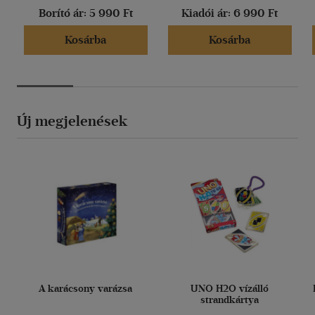
Borító ár:
5 990 Ft
Kiadói ár:
6 990 Ft
Kosárba
Kosárba
Új megjelenések
A karácsony varázsa
UNO H2O vízálló
strandkártya