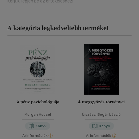
Kérjük, lépjen be az értékeléshez!
A kategória legkedveltebb termékei
A pénz pszichológiája
A meggyőzés törvényei
Morgan Housel
Újszászi Bogár László
Könyv
Könyv
Árinformációk
Árinformációk