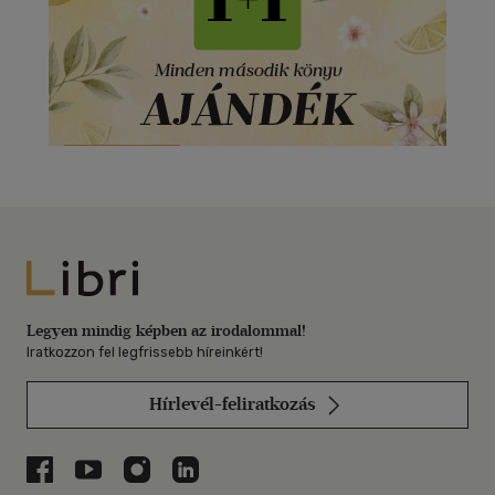
Libri
Legyen mindig képben az irodalommal!
Iratkozzon fel legfrissebb híreinkért!
Hírlevél-feliratkozás
Libri a Facebookon
Libri a Youtube-on
Libri az Instagramon
Libri a LinkedInen