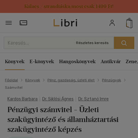
Kulacs / strandtáska most csak 1499 Ft!
Törzsvásárlói Kártya adatai
Részletes keresés
Könyvek
E-könyvek
Hangoskönyvek
Antikvár
Zene,
Főoldal
Könyvek
Pénz, gazdaság, üzleti élet
Pénzügyek
Számvitel
Kardos Barbara
|
Dr. Siklósi Ágnes
|
Dr. Sztanó Imre
Pénzügyi számvitel
- Üzleti
szakügyintéző és államháztartási
szakügyintéző képzés