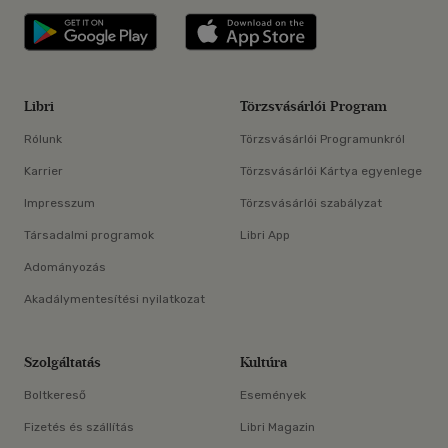
Libri applikáció Szerezd meg: Google P
Libri applikáció 
Libri
Törzsvásárlói Program
Rólunk
Törzsvásárlói Programunkról
Karrier
Törzsvásárlói Kártya egyenlege
Impresszum
Törzsvásárlói szabályzat
Társadalmi programok
Libri App
Adományozás
Akadálymentesítési nyilatkozat
Szolgáltatás
Kultúra
Boltkereső
Események
Fizetés és szállítás
Libri Magazin