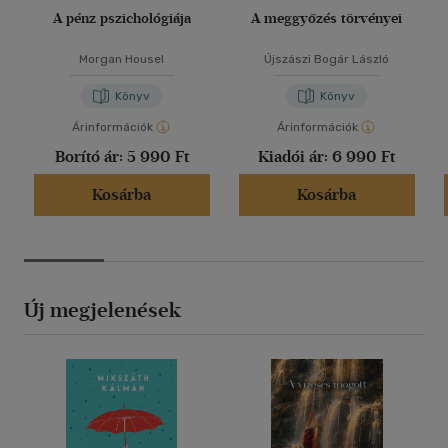
A pénz pszichológiája
A meggyőzés törvényei
Morgan Housel
Újszászi Bogár László
Könyv
Könyv
Árinformációk
Árinformációk
Borító ár:
5 990 Ft
Kiadói ár:
6 990 Ft
Kosárba
Kosárba
Új megjelenések