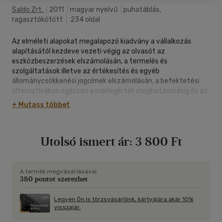
Saldo Zrt.
|
2011
|
magyar nyelvű
|
puhatáblás,
ragasztókötött
|
234 oldal
Az elméleti alapokat megalapozó kiadvány a vállalkozás
alapításától kezdeve vezeti végig az olvasót az
eszközbeszerzések elszámolásán, a termelés és
szolgáltatások illetve az értékesítés és egyéb
állománycsökkenési jogcímek elszámolásán, a befektetési
alternatívákon egészen a mérlegérték meghatározásig és az
eredménykimutatás összeállításáig. A könyv elsősorban a
+ Mutass többet
felsőfokú szakképzésben, az üzleti szakügyintézői és
államháztartási szakügyintézői képzésben részt vevő
hallgatók, tanulók számára készült, de természetesen a
Utolsó ismert ár:
3 800 Ft
számvitel iránt érdeklődők például különböző tanfolyamokon
részt vevők is jól hasznosíthatják.
A termék megvásárlásával
380 pontot szerezhet
Legyen Ön is törzsvásárlónk, kártyájára akár 10%
visszajár.