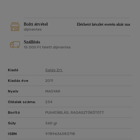
Bolti átvétel
Elérhető készlet esetén akár ma
díjmentes
Szállítás
15 000 Ft felett díjmentes
Kiadó
Saldo Zrt.
Kiadás éve
2011
Nyelv
MAGYAR
Oldalak száma:
234
Borító
PUHATÁBLÁS, RAGASZTÓKÖTÖTT
Súly
560 gr
ISBN
9789636383718