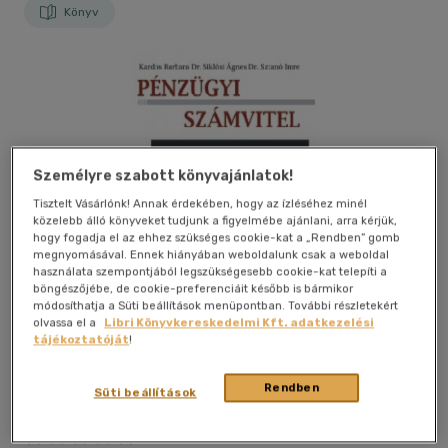
Könyv
Személyre szabott könyvajánlatok!
Tisztelt Vásárlónk! Annak érdekében, hogy az ízléséhez minél
közelebb álló könyveket tudjunk a figyelmébe ajánlani, arra kérjük,
hogy fogadja el az ehhez szükséges cookie-kat a „Rendben” gomb
megnyomásával. Ennek hiányában weboldalunk csak a weboldal
használata szempontjából legszükségesebb cookie-kat telepíti a
böngészőjébe, de cookie-preferenciáit később is bármikor
módosíthatja a Süti beállítások menüpontban. További részletekért
olvassa el a
Libri Könyvkereskedelmi Kft. adatkezelési
tájékoztatóját
!
Rendben
Süti beállítások
Kívánságlistához adom
Megosztom