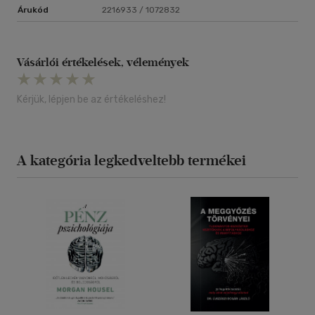
Árukód
2216933 / 1072832
Vásárlói értékelések, vélemények
Kérjük, lépjen be az értékeléshez!
A kategória legkedveltebb termékei