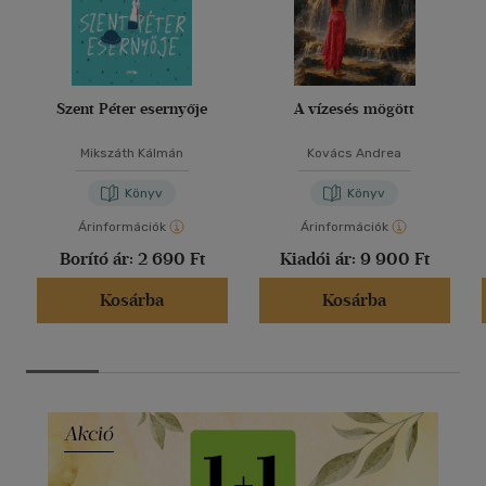
Szent Péter esernyője
A vízesés mögött
Mikszáth Kálmán
Kovács Andrea
Könyv
Könyv
Árinformációk
Árinformációk
Borító ár:
2 690 Ft
Kiadói ár:
9 900 Ft
Kosárba
Kosárba