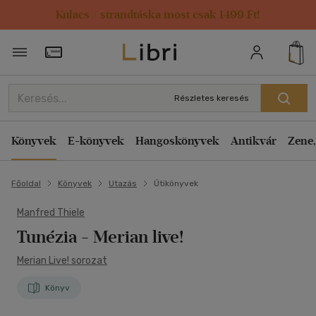
Kulacs / strandtáska most csak 1499 Ft!
Törzsvásárlói Kártya adatai
Részletes keresés
Könyvek
E-könyvek
Hangoskönyvek
Antikvár
Zene,
Főoldal
Könyvek
Utazás
Útikönyvek
Manfred Thiele
Tunézia
- Merian live!
Merian Live! sorozat
Könyv