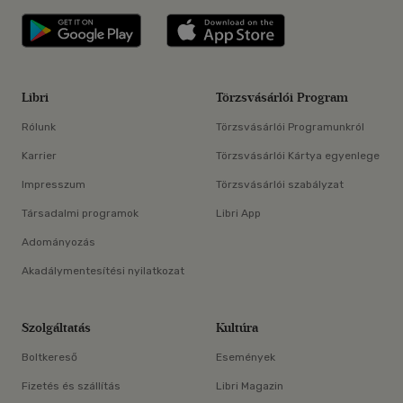
Libri applikáció Szerezd meg: Google P
Libri applikáció 
Libri
Törzsvásárlói Program
Rólunk
Törzsvásárlói Programunkról
Karrier
Törzsvásárlói Kártya egyenlege
Impresszum
Törzsvásárlói szabályzat
Társadalmi programok
Libri App
Adományozás
Akadálymentesítési nyilatkozat
Szolgáltatás
Kultúra
Boltkereső
Események
Fizetés és szállítás
Libri Magazin