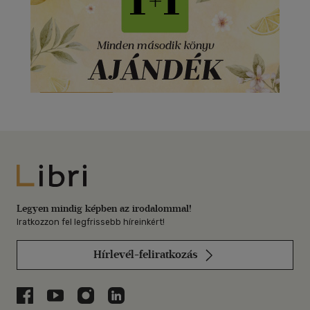
Libri
Legyen mindig képben az irodalommal!
Iratkozzon fel legfrissebb híreinkért!
Hírlevél-feliratkozás
Libri a Facebookon
Libri a Youtube-on
Libri az Instagramon
Libri a LinkedInen