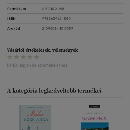
Formátum
A 5 210 X 148
ISBN
9789639624580
Árukód
2109601 / 1017359
Vásárlói értékelések, vélemények
Kérjük, lépjen be az értékeléshez!
A kategória legkedveltebb termékei