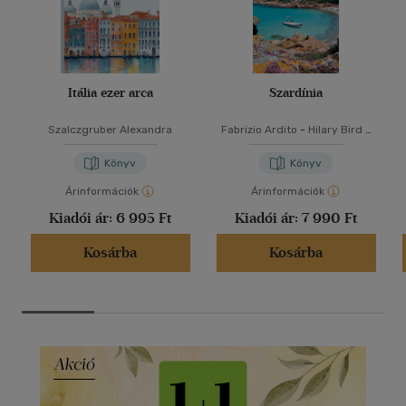
Itália ezer arca
Szardínia
Szalczgruber Alexandra
Fabrizio Ardito
-
Hilary Bird
-
Stephanie Smith
-
Lisa
Voormei
Könyv
Könyv
Árinformációk
Árinformációk
Kiadói ár:
6 995 Ft
Kiadói ár:
7 990 Ft
Kosárba
Kosárba