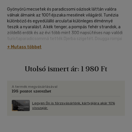
Gyönyörű mecsetek és paradicsomi oázisok láttán valóra
válnak álmaink az 1001 éjszaka meséinek világáról. Tunézia
különböző és egyedülálló arculatai különleges élménnyé
teszik a nyaralást. A kék tenger, a pompás fehér strandok, a
zöldellő erdők és az évi több mint 300 napsütéses nap valódi
turistaparadicsommá tették Djerba szigetét. Dougga romjai
vagy a Musée du Bardo római kori mozaikjai a múltba
+ Mutass többet
repítenek, de ha Ichkeul csodaszép természetvédelmi
területét vagy a hegyi oázisokat látogatjuk meg, akkor a táj
szépségéről is meggyőződhetünk.
Utolsó ismert ár:
1 980 Ft
A termék megvásárlásával
198 pontot szerezhet
Legyen Ön is törzsvásárlónk, kártyájára akár 10%
visszajár.