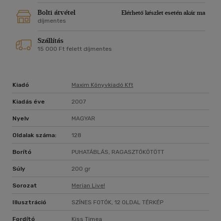
Bolti átvétel
Elérhető készlet esetén akár ma
díjmentes
Szállítás
15 000 Ft felett díjmentes
Kiadó
Maxim Könyvkiadó Kft
Kiadás éve
2007
Nyelv
MAGYAR
Oldalak száma:
128
Borító
PUHATÁBLÁS, RAGASZTÓKÖTÖTT
Súly
200 gr
Sorozat
Merian Live!
Illusztráció
SZÍNES FOTÓK, 12 OLDAL TÉRKÉP
Fordító
Kiss Timea