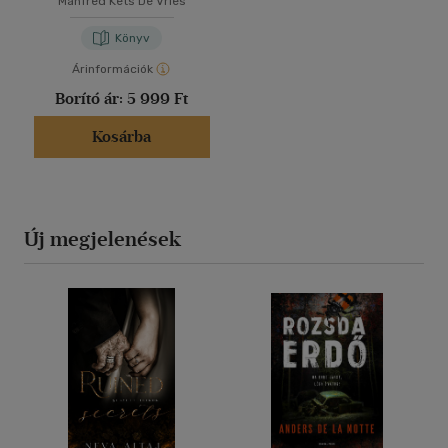
Manfred Kets De Vries
Könyv
Árinformációk
Borító ár:
5 999 Ft
Kosárba
Új megjelenések