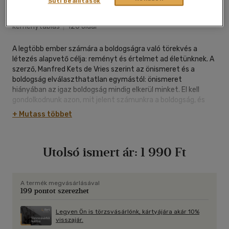
Süti beállítások
Helikon Kiadó
|
2005
|
magyar nyelvű
|
cérnafűzött,
keménytáblás
|
120 oldal
A legtöbb ember számára a boldogságra való törekvés a
létezés alapvető célja: reményt és értelmet ad életünknek. A
szerző, Manfred Kets de Vries szerint az önismeret és a
boldogság elválaszthatatlan egymástól: önismeret
hiányában az igaz boldogság mindig elkerül minket. El kell
gondolkodnunk azon, mit jelent számunkra a boldogság, és
ennek megfelelően kell alakítani életünket. Ez a
+ Mutass többet
gondolatébresztő könyv arra ösztönzi az olvasót, hogy
önmaga személyiségvonásait megismerve meg tudja
fogalmazni, mi jelenti számára a boldogságot.
Utolsó ismert ár:
1 990 Ft
A termék megvásárlásával
199 pontot szerezhet
Legyen Ön is törzsvásárlónk, kártyájára akár 10%
visszajár.