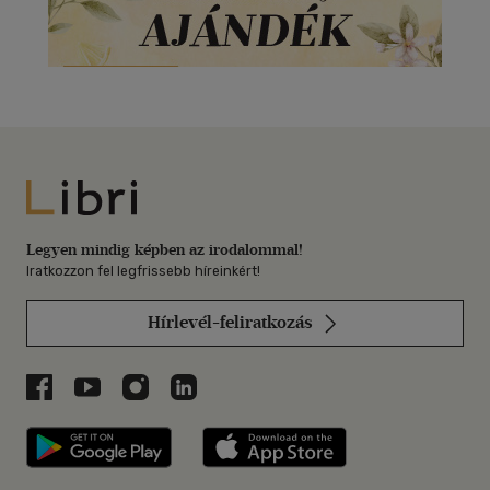
Libri
Legyen mindig képben az irodalommal!
Iratkozzon fel legfrissebb híreinkért!
Hírlevél-feliratkozás
Libri a Facebookon
Libri a Youtube-on
Libri az Instagramon
Libri a LinkedInen
Libri applikáció Szerezd meg: Google P
Libri applikáció 