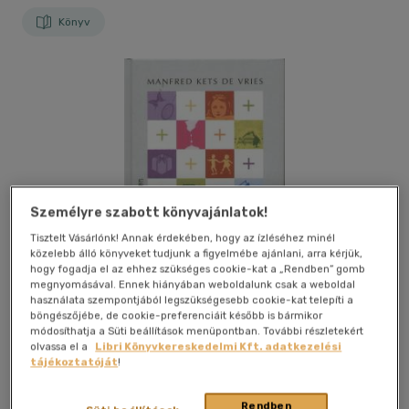
Könyv
Személyre szabott könyvajánlatok!
Tisztelt Vásárlónk! Annak érdekében, hogy az ízléséhez minél
közelebb álló könyveket tudjunk a figyelmébe ajánlani, arra kérjük,
hogy fogadja el az ehhez szükséges cookie-kat a „Rendben” gomb
megnyomásával. Ennek hiányában weboldalunk csak a weboldal
használata szempontjából legszükségesebb cookie-kat telepíti a
böngészőjébe, de cookie-preferenciáit később is bármikor
módosíthatja a Süti beállítások menüpontban. További részletekért
olvassa el a
Libri Könyvkereskedelmi Kft. adatkezelési
tájékoztatóját
!
Kívánságlistához adom
Megosztom
Rendben