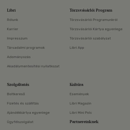
Libri
Törzsvásárlói Program
Rólunk
Törzsvásárlói Programunkról
Karrier
Törzsvásárlói Kártya egyenlege
Impresszum
Törzsvásárlói szabályzat
Társadalmi programok
Libri App
Adományozás
Akadálymentesítési nyilatkozat
Szolgáltatás
Kultúra
Boltkereső
Események
Fizetés és szállítás
Libri Magazin
Ajándékkártya egyenlege
Libri Mini Polc
Partnereinknek
Ügyfélszolgálat