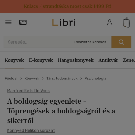
Kulacs / strandtáska most csak 1499 Ft!
Törzsvásárlói Kártya adatai
Részletes keresés
Könyvek
E-könyvek
Hangoskönyvek
Antikvár
Zene,
Főoldal
Könyvek
Társ. tudományok
Pszichológia
Manfred Kets De Vries
A boldogság egyenlete
-
Töprengések a boldogságról és a
sikerről
Könnyed Helikon sorozat