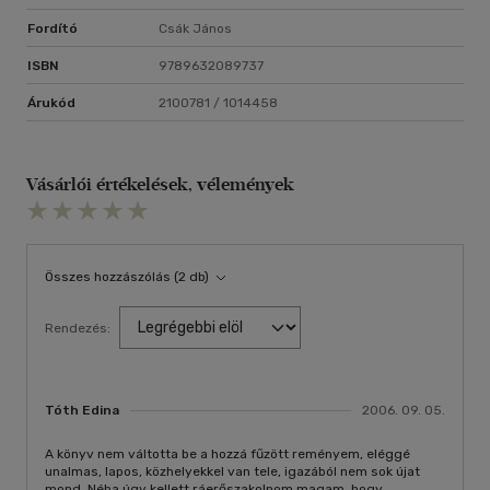
Fordító
Csák János
ISBN
9789632089737
Árukód
2100781 / 1014458
Vásárlói értékelések, vélemények
Összes hozzászólás (2 db)
Rendezés:
Tóth Edina
2006. 09. 05.
A könyv nem váltotta be a hozzá fűzött reményem, eléggé
unalmas, lapos, közhelyekkel van tele, igazából nem sok újat
mond. Néha úgy kellett ráerőszakolnom magam, hogy