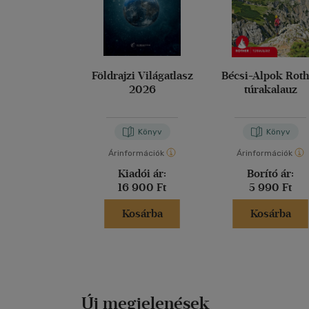
Földrajzi Világatlasz
Bécsi-Alpok Rot
2026
túrakalauz
Könyv
Könyv
Árinformációk
Árinformációk
Kiadói ár:
Borító ár:
16 900 Ft
5 990 Ft
Kosárba
Kosárba
Új megjelenések