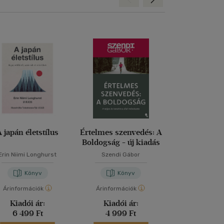
A japán életstílus
Értelmes szenvedés: A
Elakadva negyv
Boldogság - új kiadás
Erin Niimi Longhurst
Szendi Gábor
Gedő Ág
Könyv
Könyv
Kön
Árinformációk
Árinformációk
Árinformáci
Kiadói ár:
Kiadói ár:
Kiadói 
6 499 Ft
4 999 Ft
4 999 