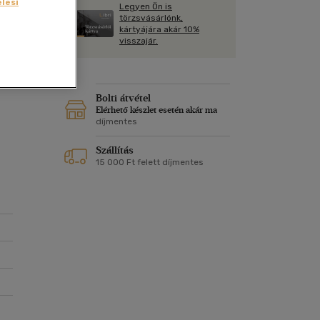
Kártya
lési
Legyen Ön is
Vallás, mitológia
m
törzsvásárlónk,
Képeslap
kártyájára akár 10%
és Természet
visszajár.
yv
Naptár
ünk
k
Papír, írószer
ok
Bolti átvétel
Elérhető készlet esetén akár ma
díjmentes
Szállítás
tt
15 000 Ft felett díjmentes