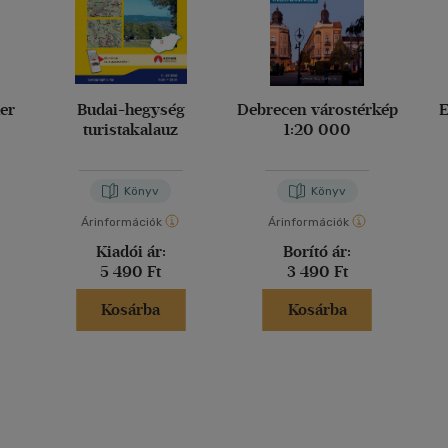
her
Budai-hegység
Debrecen várostérkép
E
turistakalauz
1:20 000
Könyv
Könyv
Árinformációk
Árinformációk
Kiadói ár:
Borító ár:
5 490 Ft
3 490 Ft
Kosárba
Kosárba