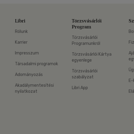
Libri
Törzsvásárlói
Sz
Program
Rólunk
Bo
Törzsvásárlói
Karrier
Fi
Programunkról
Impresszum
Aj
Törzsvásárlói Kártya
eg
egyenlege
Társadalmi programok
Üg
Törzsvásárlói
Adományozás
szabályzat
E-
Akadálymentesítési
Libri App
nyilatkozat
El
eg: Google Play
 applikáció Letölthető az App Store-ból