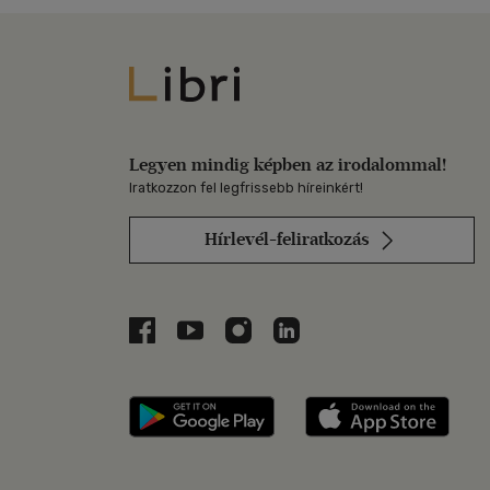
Libri
Legyen mindig képben az irodalommal!
Iratkozzon fel legfrissebb híreinkért!
Hírlevél-feliratkozás
Libri a Facebookon
Libri a Youtube-on
Libri az Instagramon
Libri a LinkedInen
Libri applikáció Szerezd m
Libri