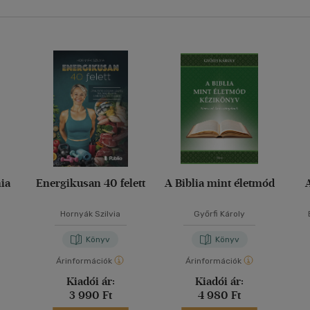
ia
Energikusan 40 felett
A Biblia mint életmód
Hornyák Szilvia
Győrfi Károly
Könyv
Könyv
Árinformációk
Árinformációk
Kiadói ár:
Kiadói ár:
3 990 Ft
4 980 Ft