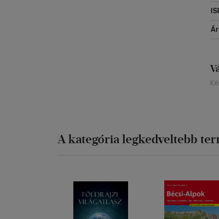
IS
Á
V
Ké
A kategória legkedveltebb te