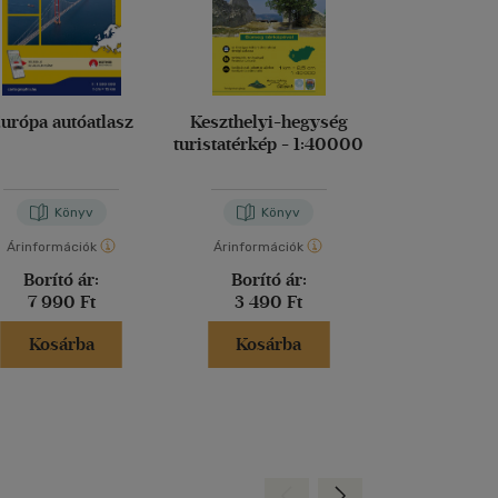
urópa autóatlasz
Keszthelyi-hegység
Mátra turist
turistatérkép - 1:40000
[TT14
Könyv
Könyv
Kön
Árinformációk
Árinformációk
Árinformáci
Borító ár:
Borító ár:
Kiadói 
7 990 Ft
3 490 Ft
3 990 
Kosárba
Kosárba
Kosár
Hátra
Előre