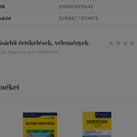
BN
5998504315643
rukód
2218447 / 1074472
ásárlói értékelések, vélemények
rjük, lépjen be az értékeléshez!
rmékei