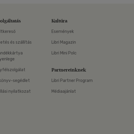
olgáltatás
Kultúra
ltkereső
Események
zetés és szállítás
Libri Magazin
ándékkártya
Libri Mini Polc
yenlege
Partnereinknek
yfélszolgálat
könyv-segédlet
Libri Partner Program
állási nyilatkozat
Médiaajánlat