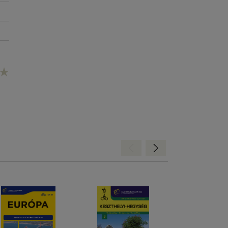
Hátra
Előre