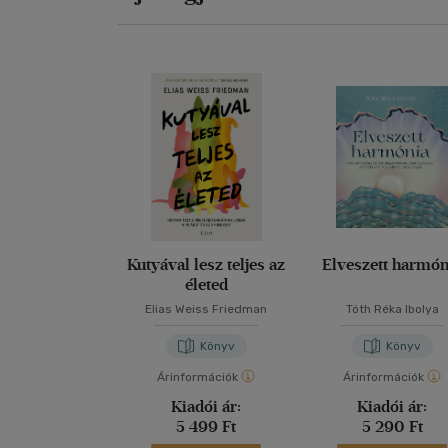
Kutyával lesz teljes az
Elveszett harmón
életed
Elias Weiss Friedman
Tóth Réka Ibolya
Könyv
Könyv
Árinformációk
Árinformációk
Kiadói ár:
Kiadói ár:
5 499 Ft
5 290 Ft