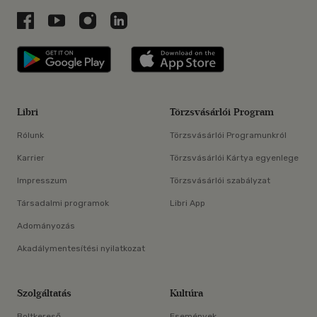
Libri a Facebookon
Libri a Youtube-on
Libri az Instagramon
Libri a LinkedInen
Libri applikáció Szerezd meg: Google P
Libri applikáció 
Libri
Törzsvásárlói Program
Rólunk
Törzsvásárlói Programunkról
Karrier
Törzsvásárlói Kártya egyenlege
Impresszum
Törzsvásárlói szabályzat
Társadalmi programok
Libri App
Adományozás
Akadálymentesítési nyilatkozat
Szolgáltatás
Kultúra
Boltkereső
Események