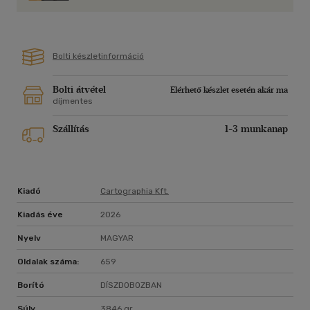
határideje viszont továbblépett az előző kiadás dátumához
képest.
Bolti készletinformáció
Bolti átvétel
Elérhető készlet esetén akár ma
díjmentes
Szállítás
1-3 munkanap
Kiadó
Cartographia Kft.
Kiadás éve
2026
Nyelv
MAGYAR
Oldalak száma:
659
Borító
DÍSZDOBOZBAN
Súly
3846 gr