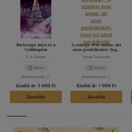
Backstage Anyu és a
A százegy éves ember, aki
Csillámpóni
azon gondolkodott, hogy
túl sokat gondolkodik
A. A. Cooper
Jonas Jonasson
Könyv
Könyv
Árinformációk
Árinformációk
Kiadói ár:
3 999 Ft
Kiadói ár:
7 999 Ft
Kosárba
Kosárba