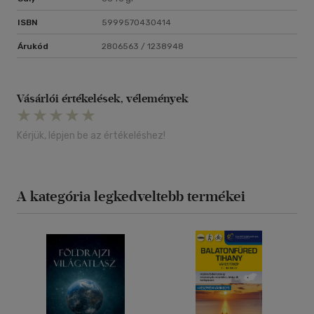
ISBN
5999570430414
Árukód
2806563 / 1238948
Vásárlói értékelések, vélemények
Kérjük, lépjen be az értékeléshez!
A kategória legkedveltebb termékei