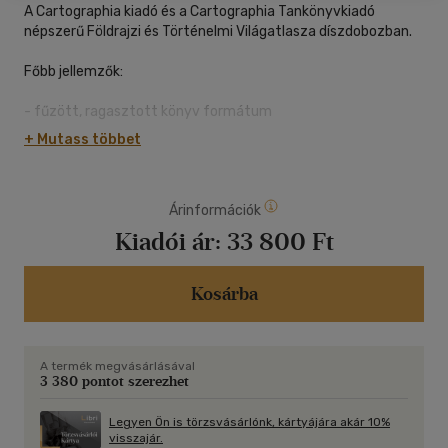
A Cartographia kiadó és a Cartographia Tankönyvkiadó
népszerű Földrajzi és Történelmi Világatlasza díszdobozban.
Főbb jellemzők:
- fűzött, ragasztott könyv formátum
- levehető védőborító
+ Mutass többet
- kemény diszdoboz
Tartalom:
Árinformációk
- aktualizált Földrajzi Világatlasz
Kiadói ár:
33 800 Ft
- bővített kronológiájú Történelmi Világatlasz
A diszdobozos Földrajzi és Történelmi Világatlasz
Kosárba
megjelenésében és tartalmában is igényes ajándék. A
Földrajzi Világatlasz tartalmában nagyrészt megújult,
beleértve a térképes lapokat, az adattáblákat és
A termék megvásárlásával
infografikákat, valamint a fényképes ország leírásokat.
3 380 pontot szerezhet
A Történelmi Világatlasz térképlapjai a tartalmából kifolyólag
Legyen Ön is törzsvásárlónk, kártyájára akár 10%
nem változtak, a kiadvány végén található kronológia záró
visszajár.