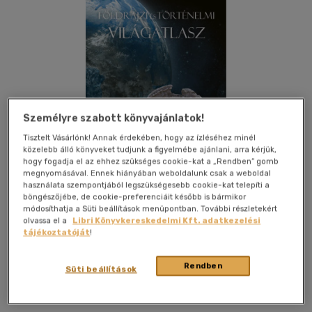
Személyre szabott könyvajánlatok!
Tisztelt Vásárlónk! Annak érdekében, hogy az ízléséhez minél
közelebb álló könyveket tudjunk a figyelmébe ajánlani, arra kérjük,
hogy fogadja el az ehhez szükséges cookie-kat a „Rendben” gomb
megnyomásával. Ennek hiányában weboldalunk csak a weboldal
használata szempontjából legszükségesebb cookie-kat telepíti a
böngészőjébe, de cookie-preferenciáit később is bármikor
módosíthatja a Süti beállítások menüpontban. További részletekért
olvassa el a
Libri Könyvkereskedelmi Kft. adatkezelési
Kívánságlistához adom
Megosztom
tájékoztatóját
!
Rendben
Süti beállítások
Cartographia Kft.
|
2026
|
magyar nyelvű
|
díszdobozban
|
659 oldal