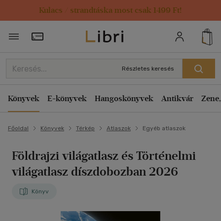
Kulacs / strandtáska most csak 1499 Ft!
Törzsvásárlói Kártya adatai
Részletes keresés
Könyvek
E-könyvek
Hangoskönyvek
Antikvár
Zene,
Főoldal
Könyvek
Térkép
Atlaszok
Egyéb atlaszok
Földrajzi világatlasz és Történelmi
világatlasz díszdobozban 2026
Könyv