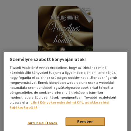
Személyre szabott könyvajánlatok!
Tisztelt Vásárlónk! Annak érdekében, hogy az ízléséhez minél
közelebb álló könyveket tudjunk a figyelmébe ajánlani, arra kérjük,
hogy fogadja el az ehhez szükséges cookie-kat a „Rendben” gomb
megnyomásával. Ennek hiányában weboldalunk csak a weboldal
használata szempontjából legszükségesebb cookie-kat telepíti a
böngészőjébe, de cookie-preferenciáit később is bármikor
módosíthatja a Süti beállítások menüpontban. További részletekért
olvassa el a
Libri Könyvkereskedelmi Kft. adatkezelési
Kívánságlistához adom
Megosztom
tájékoztatóját
!
Rendben
Süti beállítások
General Press Kiadó
|
2012
|
magyar nyelvű
|
keménytábla,