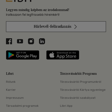
Legyen mindig képben az irodalommal!
Iratkozzon fel legfrissebb híreinkért!
Hírlevél-feliratkozás
Libri a Facebookon
Libri a Youtube-on
Libri az Instagramon
Libri a LinkedInen
Libri applikáció Szerezd meg: Google P
Libri applikáció 
Libri
Törzsvásárlói Program
Rólunk
Törzsvásárlói Programunkról
Karrier
Törzsvásárlói Kártya egyenlege
Impresszum
Törzsvásárlói szabályzat
Társadalmi programok
Libri App