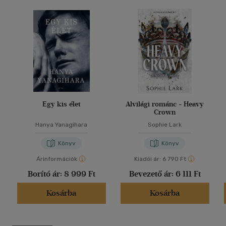
Egy kis élet
Alvilági románc - Heavy
Crown
Hanya Yanagihara
Sophie Lark
Könyv
Könyv
Árinformációk
Kiadói ár:
6 790 Ft
Borító ár:
8 999 Ft
Bevezető ár:
6 111 Ft
Kosárba
Kosárba