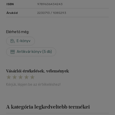
ISBN
9789636434243
Árukód
2230713 / 1085293
Elérhető még:
E-könyv
Antikvár könyv (5 db)
Vásárlói értékelések, vélemények
Kérjük, lépjen be az értékeléshez!
A kategória legkedveltebb termékei