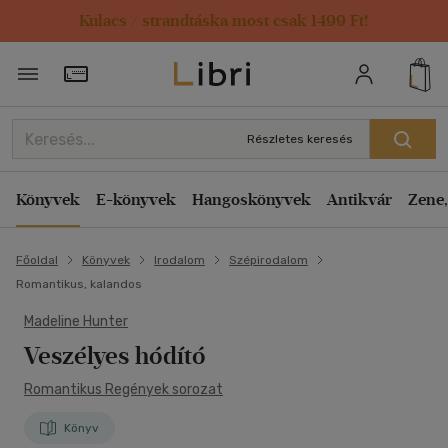
Kulacs / strandtáska most csak 1499 Ft!
Törzsvásárlói Kártya adatai
Részletes keresés
Könyvek
E-könyvek
Hangoskönyvek
Antikvár
Zene,
Főoldal
Könyvek
Irodalom
Szépirodalom
Romantikus, kalandos
Madeline Hunter
Veszélyes hódító
Romantikus Regények sorozat
Könyv