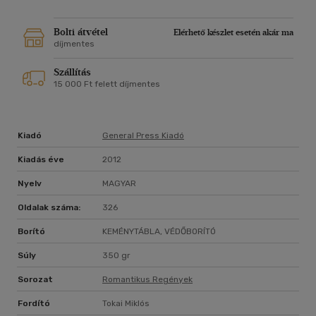
nem is a legszokványosabb módon...
Bolti átvétel
Elérhető készlet esetén akár ma
díjmentes
Szállítás
15 000 Ft felett díjmentes
Kiadó
General Press Kiadó
Kiadás éve
2012
Nyelv
MAGYAR
Oldalak száma:
326
Borító
KEMÉNYTÁBLA, VÉDŐBORÍTÓ
Súly
350 gr
Sorozat
Romantikus Regények
Fordító
Tokai Miklós