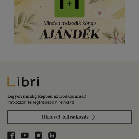
Libri
Legyen mindig képben az irodalommal!
Iratkozzon fel legfrissebb híreinkért!
Hírlevél-feliratkozás
Libri a Facebookon
Libri a Youtube-on
Libri az Instagramon
Libri a LinkedInen