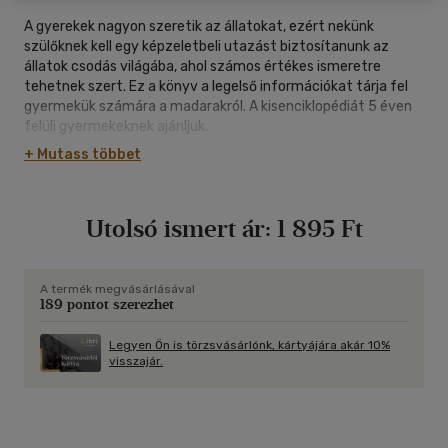
A gyerekek nagyon szeretik az állatokat, ezért nekünk
szülőknek kell egy képzeletbeli utazást biztosítanunk az
állatok csodás világába, ahol számos értékes ismeretre
tehetnek szert. Ez a könyv a legelső információkat tárja fel
gyermekük számára a madarakról. A kisenciklopédiát 5 éven
felüli gyermekeknek ajánljuk.
+ Mutass többet
Utolsó ismert ár:
1 895 Ft
A termék megvásárlásával
189 pontot szerezhet
Legyen Ön is törzsvásárlónk, kártyájára akár 10%
visszajár.