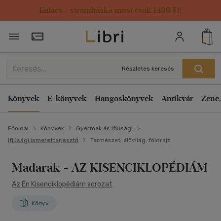
Kulacs / strandtáska most csak 1499 Ft!
Törzsvásárlói Kártya adatai
Részletes keresés
Könyvek
E-könyvek
Hangoskönyvek
Antikvár
Zene,
Főoldal
Könyvek
Gyermek és ifjúsági
Ifjúsági ismeretterjesztő
Természet, élővilág, földrajz
Madarak
- AZ KISENCIKLOPÉDIÁM
Az Én Kisenciklopédiám sorozat
Könyv