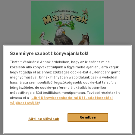
Személyre szabott könyvajánlatok!
Tisztelt Vásárlónk! Annak érdekében, hogy az ízléséhez minél
közelebb álló könyveket tudjunk a figyelmébe ajánlani, arra kérjük,
hogy fogadja el az ehhez szükséges cookie-kat a „Rendben” gomb
megnyomásával. Ennek hiányában weboldalunk csak a weboldal
használata szempontjából legszükségesebb cookie-kat telepíti a
böngészőjébe, de cookie-preferenciáit később is bármikor
módosíthatja a Süti beállítások menüpontban. További részletekért
olvassa el a
Libri Könyvkereskedelmi Kft. adatkezelési
Kívánságlistához adom
Megosztom
tájékoztatóját
!
Rendben
Süti beállítások
Patricia Könyvek
|
2011
|
magyar nyelvű
|
keménytábla
|
48
oldal