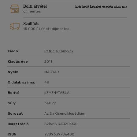
Bolti átvétel
Elérhető készlet esetén akár ma
díjmentes
Szállítás
15 000 Ft felett díjmentes
Kiadó
Patricia Könyvek
Kiadás éve
2011
Nyelv
MAGYAR
Oldalak száma:
48
Borító
KEMÉNYTÁBLA
Súly
360 gr
Sorozat
Az Én Kisenciklopédiám
Illusztráció
SZÍNES RAJZOKKAL
ISBN
9789639786400