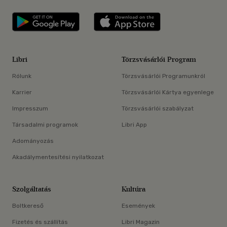
Libri applikáció Szerezd meg: Google P
Libri applikáció 
Libri
Törzsvásárlói Program
Rólunk
Törzsvásárlói Programunkról
Karrier
Törzsvásárlói Kártya egyenlege
Impresszum
Törzsvásárlói szabályzat
Társadalmi programok
Libri App
Adományozás
Akadálymentesítési nyilatkozat
Szolgáltatás
Kultúra
Boltkereső
Események
Fizetés és szállítás
Libri Magazin