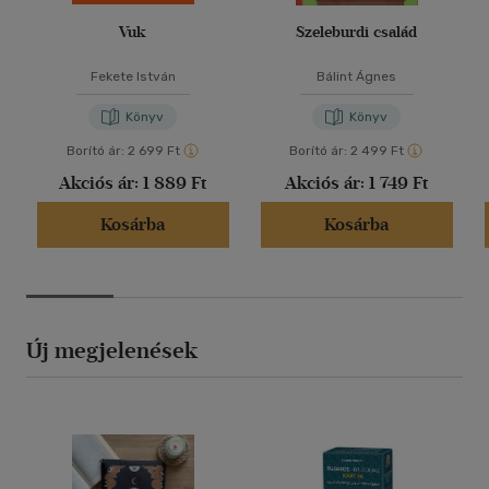
Vuk
Szeleburdi család
Fekete István
Bálint Ágnes
Könyv
Könyv
Borító ár:
2 699 Ft
Borító ár:
2 499 Ft
Akciós ár:
1 889 Ft
Akciós ár:
1 749 Ft
Kosárba
Kosárba
Új megjelenések