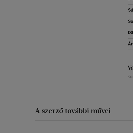
Sú
So
IS
Á
V
Ké
A szerző további művei