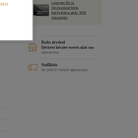
Kártya
Legyen Ön is
lési
Vallás, mitológia
m
törzsvásárlónk,
Képeslap
kártyájára akár 10%
és Természet
visszajár.
yv
Naptár
k
Papír, írószer
ok
Bolti átvétel
Elérhető készlet esetén akár ma
díjmentes
Szállítás
15 000 Ft felett díjmentes