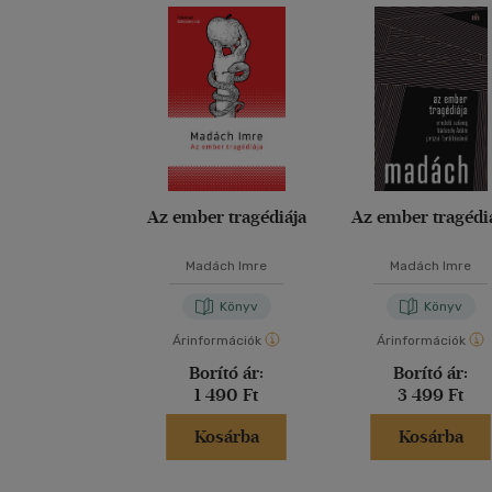
Az ember tragédiája
Az ember tragédi
Madách Imre
Madách Imre
Könyv
Könyv
Árinformációk
Árinformációk
Borító ár:
Borító ár:
1 490 Ft
3 499 Ft
Kosárba
Kosárba