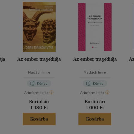
ája
Az ember tragédiája
Az ember tragédiája
Az
Madách Imre
Madách Imre
Könyv
Könyv
Árinformációk
Árinformációk
Borító ár:
Borító ár:
1 480 Ft
1 690 Ft
Kosárba
Kosárba