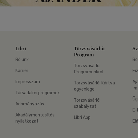
Libri
Törzsvásárlói
Sz
Program
Rólunk
Bo
Törzsvásárlói
Karrier
Fi
Programunkról
Impresszum
Aj
Törzsvásárlói Kártya
eg
egyenlege
Társadalmi programok
Üg
Törzsvásárlói
Adományozás
szabályzat
E-
Akadálymentesítési
Libri App
nyilatkozat
El