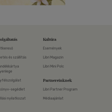
olgáltatás
Kultúra
ltkereső
Események
zetés és szállítás
Libri Magazin
ándékkártya
Libri Mini Polc
yenlege
Partnereinknek
yfélszolgálat
könyv-segédlet
Libri Partner Program
állási nyilatkozat
Médiaajánlat