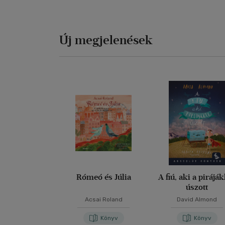
Új megjelenések
Rómeó és Júlia
A fiú, aki a pirájá
úszott
Acsai Roland
David Almond
Könyv
Könyv