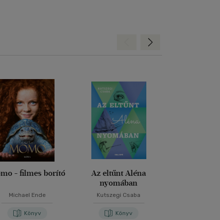
Hátra
Előre
mo - filmes borító
Az eltűnt Aléna
Tamás úrfi k
nyomában
Michael Ende
Kutszegi Csaba
Mark Twa
Könyv
Könyv
Kön