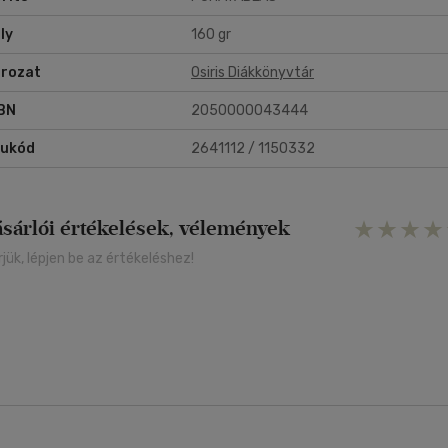
ly
160 gr
rozat
Osiris Diákkönyvtár
BN
2050000043444
rukód
2641112 / 1150332
ásárlói értékelések, vélemények
rjük, lépjen be az értékeléshez!