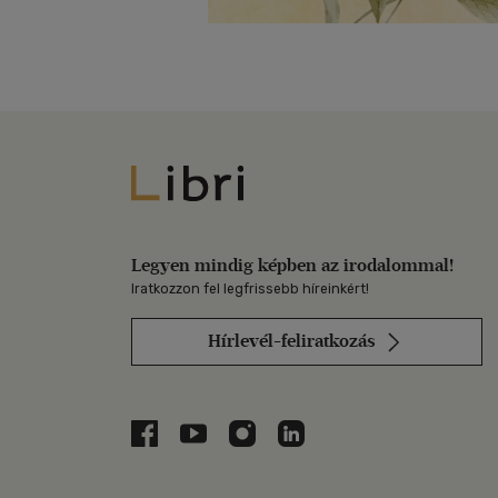
Libri
Legyen mindig képben az irodalommal!
Iratkozzon fel legfrissebb híreinkért!
Hírlevél-feliratkozás
Libri a Facebookon
Libri a Youtube-on
Libri az Instagramon
Libri a LinkedInen