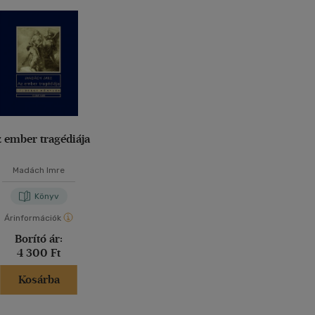
 ember tragédiája
Madách Imre
Könyv
Árinformációk
Borító ár:
4 300 Ft
Kosárba