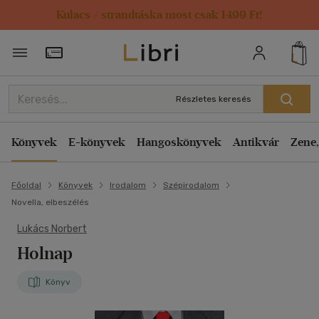
Kulacs / strandtáska most csak 1499 Ft!
Törzsvásárlói Kártya adatai
Részletes keresés
Könyvek
E-könyvek
Hangoskönyvek
Antikvár
Zene,
Főoldal
Könyvek
Irodalom
Szépirodalom
Novella, elbeszélés
Lukács Norbert
Holnap
Könyv