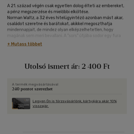
A 21. század végén csak egyetlen dolog élteti az embereket,
a pénz megszerzése és mielőbbi elköltése.
Norman Waltz, a 32 éves hitelügyintéző azonban mást akar,
családot szeretne és barátokat, akikkel megoszthatja
mindennapjait, de mindez olyan elképzelhetetlen, hogy
magának sem meri bevallani. A "sors" útjába sodor egy fura
ballonkabátos alakot, valamint a szerelmet Zoe
+ Mutass többet
személyében. A lánnyal való találkozás korántsem a véletlen
műve. Egy nagy terv része, amiben Normannek jut a központi
szerep. Hogy milyen okból? Kik irányítják valójában Norman
Utolsó ismert ár:
2 400 Ft
életét? És ki is az a ballonkabátos alak? A főhős napról napra
közelebb kerül a végzetéhez, s talán HOLNAP utol is éri.
A termék megvásárlásával
240 pontot szerezhet
Legyen Ön is törzsvásárlónk, kártyájára akár 10%
visszajár.