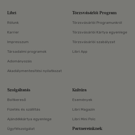
Libri
Törzsvásárlói Program
Rólunk
Törzsvásárlói Programunkról
Karrier
Törzsvásárlói Kártya egyenlege
Impresszum
Törzsvásárlói szabályzat
Társadalmi programok
Libri App
Adományozás
Akadálymentesítési nyilatkozat
Szolgáltatás
Kultúra
Boltkereső
Események
Fizetés és szállítás
Libri Magazin
Ajándékkártya egyenlege
Libri Mini Polc
Partnereinknek
Ügyfélszolgálat