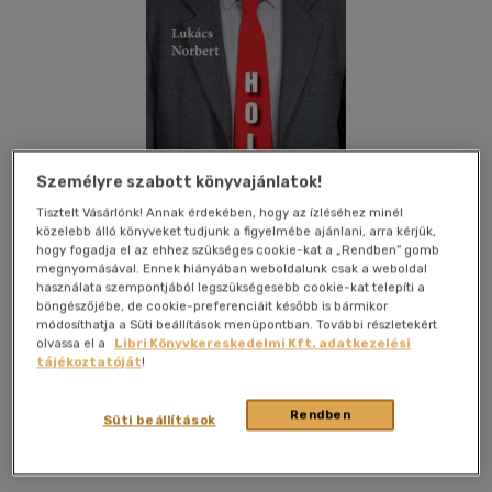
Személyre szabott könyvajánlatok!
Tisztelt Vásárlónk! Annak érdekében, hogy az ízléséhez minél
közelebb álló könyveket tudjunk a figyelmébe ajánlani, arra kérjük,
hogy fogadja el az ehhez szükséges cookie-kat a „Rendben” gomb
megnyomásával. Ennek hiányában weboldalunk csak a weboldal
használata szempontjából legszükségesebb cookie-kat telepíti a
böngészőjébe, de cookie-preferenciáit később is bármikor
módosíthatja a Süti beállítások menüpontban. További részletekért
olvassa el a
Libri Könyvkereskedelmi Kft. adatkezelési
tájékoztatóját
!
Kívánságlistához adom
Megosztom
Rendben
Süti beállítások
Aposztróf Kiadó
|
2013
|
magyar nyelvű
|
papirkötes
|
160
oldal