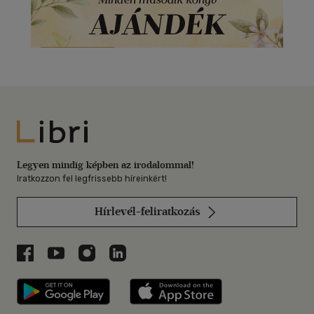
Libri
Legyen mindig képben az irodalommal!
Iratkozzon fel legfrissebb híreinkért!
Hírlevél-feliratkozás
Libri a Facebookon
Libri a Youtube-on
Libri az Instagramon
Libri a LinkedInen
Libri applikáció Szerezd meg: Google P
Libri applikáció 