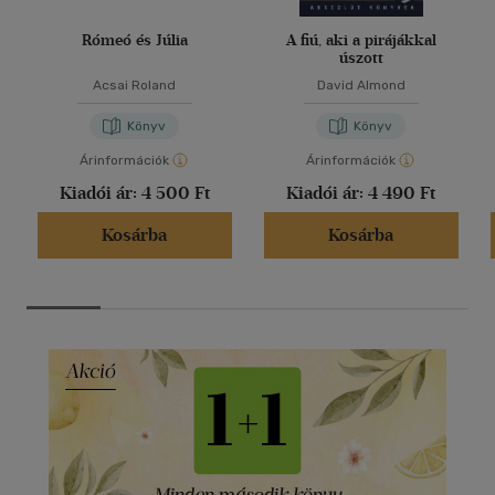
Rómeó és Júlia
A fiú, aki a pirájákkal
úszott
Acsai Roland
David Almond
Könyv
Könyv
Árinformációk
Árinformációk
Kiadói ár:
4 500 Ft
Kiadói ár:
4 490 Ft
Kosárba
Kosárba