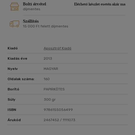
Bolti átvétel
Elérhető készlet esetén akár ma
díjmentes
Szállítás
15 000 Ft felett díjmentes
Kiadó
Aposztróf Kiadó
Kiadás éve
2013
Nyelv
MAGYAR
Oldalak száma:
160
Borító
PAPIRKÖTES
Súly
300 gr
ISBN
9786155056499
Árukód
2467452 / 1111073